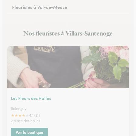
Fleuristes à Val-de-Meuse
Nos fleuristes à Villars-Santenoge
Les Fleurs des Halles
Selongey
★
★
★
★
★
4.1 (21)
2 place des halles
Voir la boutique