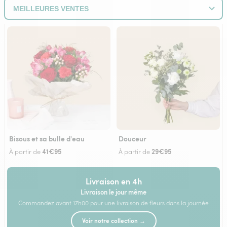
Bisous et sa bulle d'eau
Douceur
41€95
29€95
À partir de
À partir de
Livraison en 4h
Livraison le jour même
Commandez avant 17h00 pour une livraison de fleurs dans la journée
Voir notre collection →