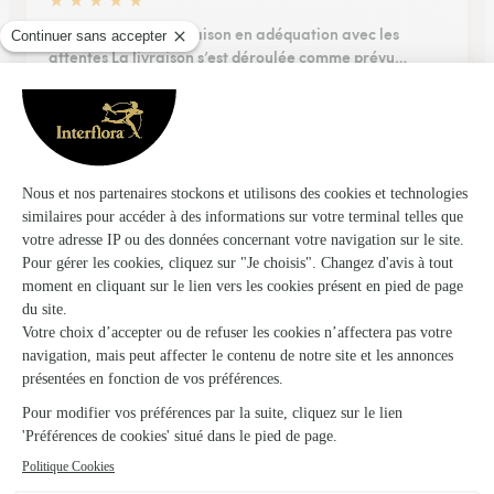
★
★
★
★
★
Beau Bouquet et livraison en adéquation avec les
attentes La livraison s’est déroulée comme prévu…
La livraison s’est déroulée comme prévu tant au niveau du
timing qu’au niveau de la qualité du bouquet en ligne avec
l’offre digitale.
22/01/2026
★
★
★
★
★
Tout bien
Tout bien, seul petit bémol, il n'y avait pas de livraison
possible le dimanche (jour de la fête des mères). A part ça,
nickel !
04/06/2026
★
★
★
★
★