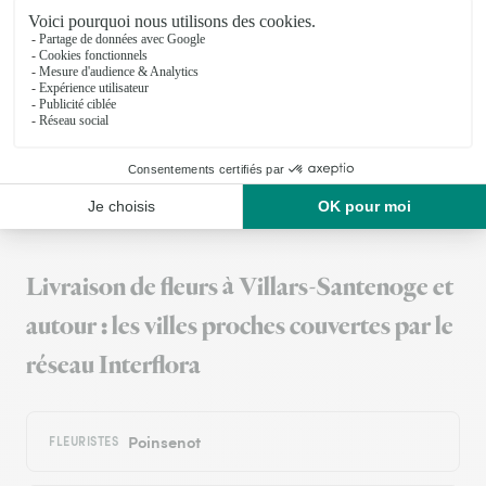
Livraison faite malgré une adresse…
Livraison faite malgré une adresse inexacte : le livreur a
téléphoné au destinataire. Très joli bouquet
11/03/2026
Trustpilot
Échantillon d'avis clients fourni via Trustpilot.
Voir tous
les avis de la marque Interflora sur Trustpilot
Livraison de fleurs à Villars-Santenoge et
autour : les villes proches couvertes par le
réseau Interflora
Poinsenot
FLEURISTES