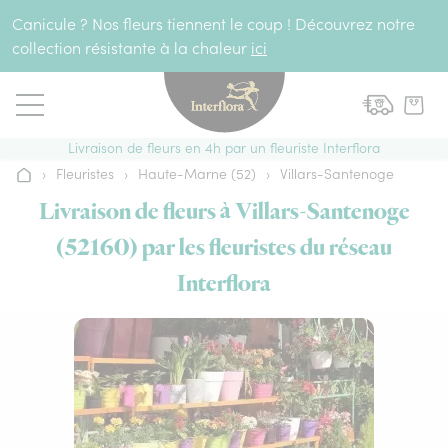
Aller au contenu
Canicule ? Nos fleurs tiennent le coup ! Découvrez notre
collection résistante à la chaleur
ici
Livraison de fleurs en 4h par un fleuriste Interflora
›
Fleuristes
›
Haute-Marne (52)
›
Villars-Santenoge
Accueil
Livraison de fleurs à Villars-Santenoge
(52160) par les fleuristes du réseau
Interflora