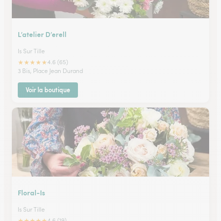
L’atelier D’erell
Is Sur Tille
★
★
★
★
★
4.6 (65)
3 Bis, Place Jean Durand
Voir la boutique
Floral-Is
Is Sur Tille
★
★
★
★
★
4.6 (19)