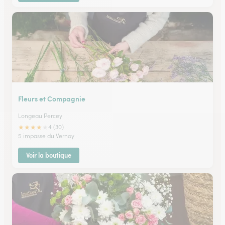
Fleurs et Compagnie
Longeau Percey
★
★
★
★
★
4 (30)
5 impasse du Vernoy
Voir la boutique