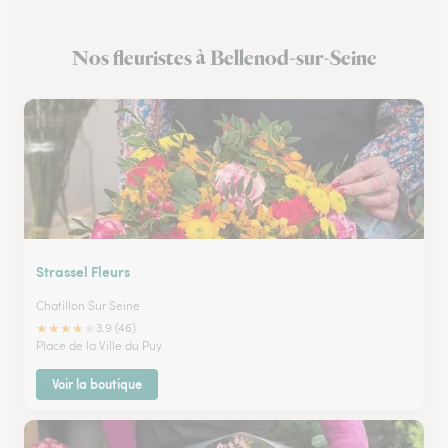
Fleuristes à Brochon
Nos fleuristes à Bellenod-sur-Seine
Fleuristes à Meursault
Strassel Fleurs
Chatillon Sur Seine
★
★
★
★
★
3.9 (46)
Place de la Ville du Puy
Voir la boutique