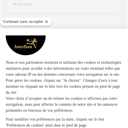
08/02/2026
★
★
★
★
★
Très intuitive
Très intuitive, merci !
13/02/2026
Trustpilot
Échantillon d'avis clients fourni via Trustpilot.
Voir tous
les avis de la marque Interflora sur Trustpilot
Livraison de fleurs à Bellenod-sur-Seine
et autour : les villes proches couvertes par
le réseau Interflora