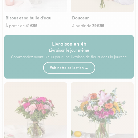
Bisous et sa bulle d'eau
Douceur
41€95
29€95
À partir de
À partir de
Livraison en 4h
Livraison le jour même
Commandez avant 17h00 pour une livraison de fleurs dans la journée
Voir notre collection →