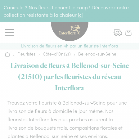
Aller au contenu
Canicule ? Nos fleurs tiennent le coup ! Découvrez notre
collection résistante à la chaleur
ici
Livraison de fleurs en 4h par un fleuriste Interflora
›
Fleuristes
›
Côte-d'Or (21)
›
Bellenod-sur-Seine
Accueil
Livraison de fleurs à Bellenod-sur-Seine
(21510) par les fleuristes du réseau
Interflora
Trouvez votre fleuriste à Bellenod-sur-Seine pour une
livraison de fleurs à domicile le jour même. Nos
fleuristes Interflora les plus proches assurent la
livraison de bouquets frais, compositions florales et
plantes à Bellenod-sur-Seine et ses environs.