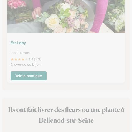
Ets Lepy
Les Laumes
★
★
★
★
★
4.4 (371)
2, avenue de Dijon
Voir la boutique
Ils ont fait livrer des fleurs ou une plante à
Bellenod-sur-Seine