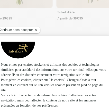
Soleil d'été
29€95
39€95
de
À partir de
Faire livrer des fleurs
ez un fleuriste Interflora à Anais et dans ses en
Les f
Fleuristes
Fleuristes 