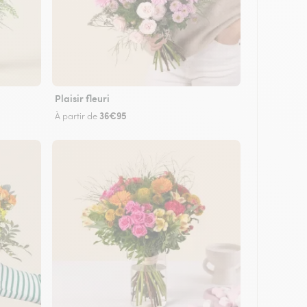
Plaisir fleuri
36€95
À partir de