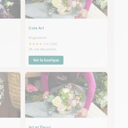
Cote Art
Angouleme
★
★
★
★
★
4.3 (90)
26, rue des postes
Voir la boutique
Art et Fleurs