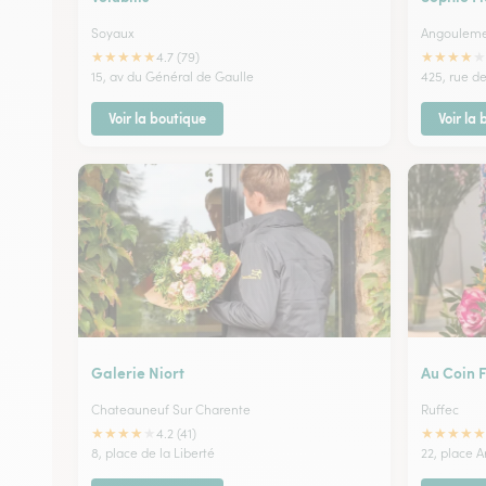
Soyaux
Angoulem
★
★
★
★
★
★
★
★
★
★
4.7 (79)
15, av du Général de Gaulle
425, rue d
Voir la boutique
Voir la
Galerie Niort
Au Coin F
Chateauneuf Sur Charente
Ruffec
★
★
★
★
★
★
★
★
★
★
4.2 (41)
8, place de la Liberté
22, place A