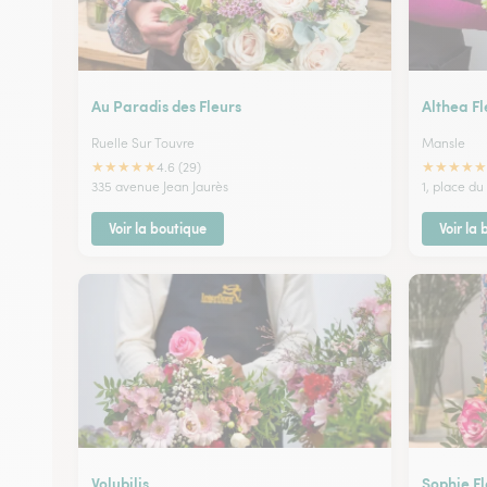
Au Paradis des Fleurs
Althea Fl
Ruelle Sur Touvre
Mansle
★
★
★
★
★
★
★
★
★
★
4.6 (29)
335 avenue Jean Jaurès
1, place du
Voir la boutique
Voir la
Volubilis
Sophie Fl