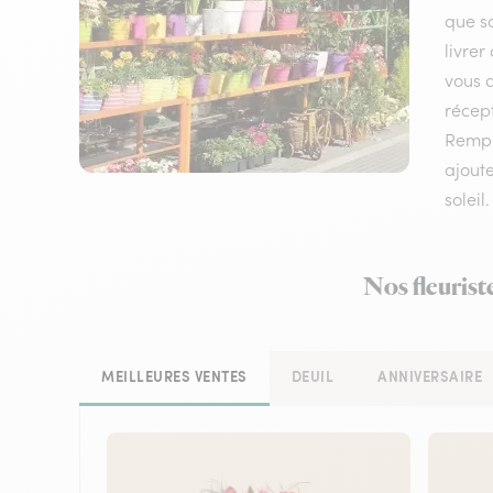
que so
livrer
vous q
récept
Rempl
ajoute
soleil.
Nos fleurist
MEILLEURES VENTES
DEUIL
ANNIVERSAIRE