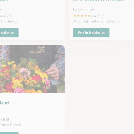
e
La Couronne
★
★
★
★
★
4.3 (73)
4.6 (198)
e Bordeaux
74 quater, route de Bordeaux
 boutique
Voir la boutique
leuri
4.5 (61)
ristide Briand