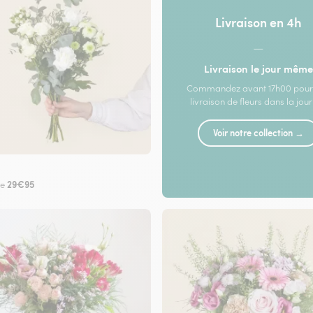
Livraison en 4h
—
Livraison le jour même
Commandez avant 17h00 pour
livraison de fleurs dans la jou
Voir notre collection →
29€95
de