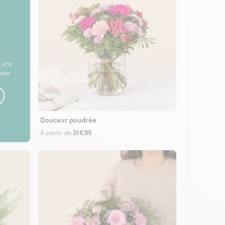
 une
rnée
Douceur poudrée
31€95
À partir de