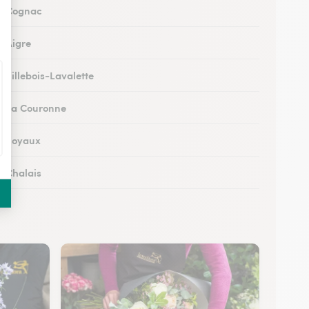
 à Cognac
à Aigre
à Villebois-Lavalette
 à La Couronne
 à Soyaux
à Chalais
à Ruffec
 à Ruelle-sur-Touvre