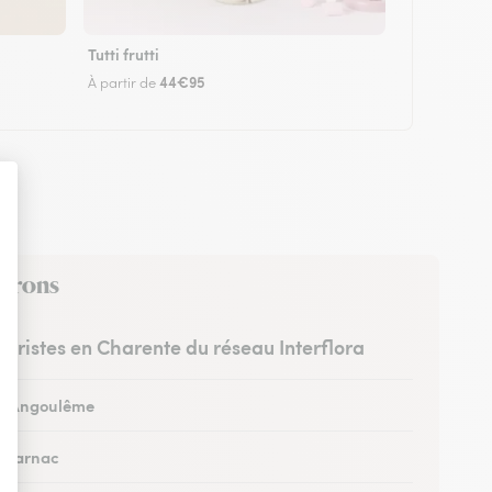
Tutti frutti
44€95
À partir de
virons
leuristes en Charente du réseau Interflora
 à Angoulême
à Jarnac