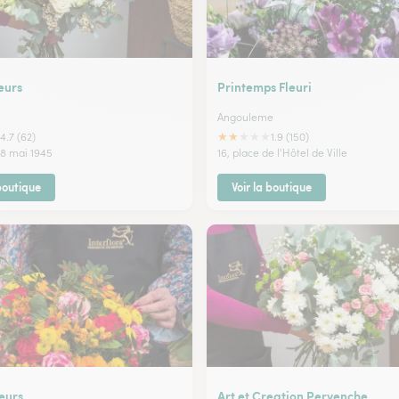
eurs
Printemps Fleuri
Angouleme
★
★
★
★
★
4.7 (62)
1.9 (150)
 8 mai 1945
16, place de l'Hôtel de Ville
 boutique
Voir la boutique
eurs
Art et Creation Pervenche