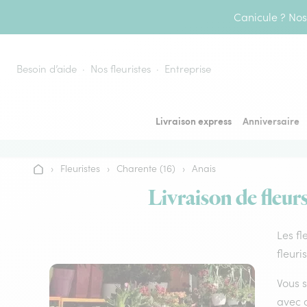
Aller au contenu
Canicule ? Nos 
Besoin d’aide
Nos fleuristes
Entreprise
Livraison express
Anniversaire
›
Fleuristes
›
Charente (16)
›
Anais
Accueil
Livraison de fleurs
Les fl
fleuri
Vous s
avec d