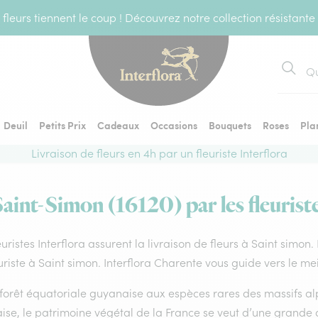
fleurs tiennent le coup ! Découvrez notre collection résistante
Recher
Deuil
Petits Prix
Cadeaux
Occasions
Bouquets
Roses
Pla
Livraison de fleurs en 4h par un fleuriste Interflora
Saint-Simon (16120) par les fleurist
euristes Interflora assurent la livraison de fleurs à Saint simon
uriste à Saint simon. Interflora Charente vous guide vers le me
forêt équatoriale guyanaise aux espèces rares des massifs alp
ise, le patrimoine végétal de la France se veut d’une grande 