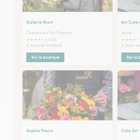
Galerie Niort
Art Cote
Chateauneuf Sur Charente
Jarnac
★
★
★
★
★
★
★
★
★
★
4.2 (41)
8, place de la Liberté
5, place d
Voir la boutique
Voir la
Sophie Fleurs
Cote Art