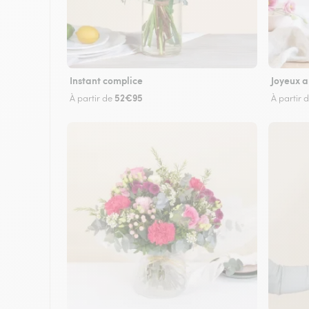
Instant complice
Joyeux a
52€95
À partir de
À partir 