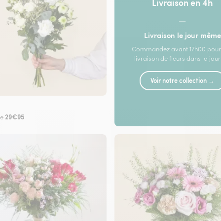
Livraison en 4h
—
Livraison le jour même
Commandez avant 17h00 pour
livraison de fleurs dans la jou
Voir notre collection →
29€95
de