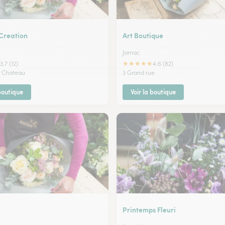
 Creation
Art Boutique
Jarnac
★
★
★
★
★
3.7 (12)
4.6 (82)
u Chateau
3 Grand rue
 boutique
Voir la boutique
Printemps Fleuri