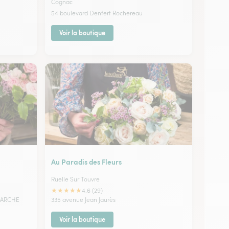
Cognac
54 boulevard Denfert Rochereau
Voir la boutique
Au Paradis des Fleurs
Ruelle Sur Touvre
★
★
★
★
★
4.6 (29)
RMARCHE
335 avenue Jean Jaurès
Voir la boutique