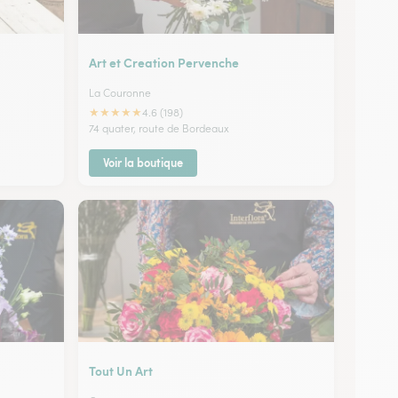
Art et Creation Pervenche
La Couronne
★
★
★
★
★
4.6 (198)
74 quater, route de Bordeaux
Voir la boutique
Tout Un Art