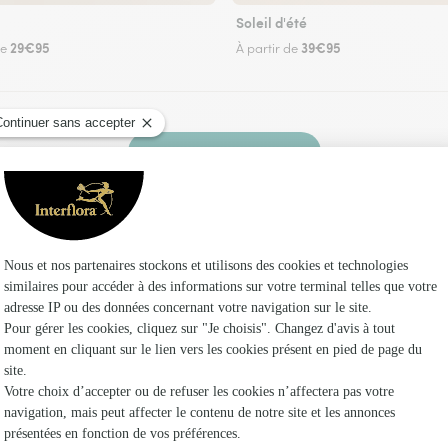
Soleil d'été
29€95
39€95
de
À partir de
Faire livrer des fleurs
n fleuriste Interflora à Saint-Simon et dans se
Les f
Fleuristes
Fleuristes 
Fleuristes