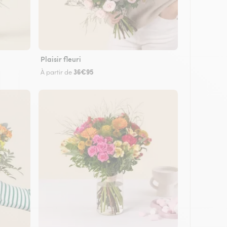
Plaisir fleuri
36€95
À partir de