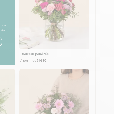
 une
rnée
Douceur poudrée
31€95
À partir de