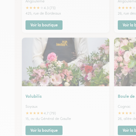
Angouleme
Angoulem
★
★
★
★
★
★
★
★
★
★
4.3 (73)
425, rue de Bordeaux
26, rue des
Voir la boutique
Voir la
Volubilis
Boule de
Soyaux
Cognac
★
★
★
★
★
★
★
★
★
★
4.7 (79)
15, av du Général de Gaulle
26, allée d
Voir la boutique
Voir la