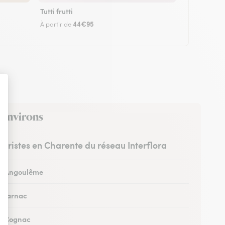
Tutti frutti
44€95
À partir de
s environs
leuristes en Charente du réseau Interflora
 à Angoulême
à Jarnac
 à Cognac