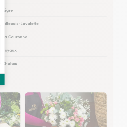
à Aigre
à Villebois-Lavalette
 à La Couronne
 à Soyaux
à Chalais
à Ruffec
 à Ruelle-sur-Touvre