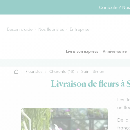
Aller au contenu
Canicule ? Nos 
Besoin d’aide
Nos fleuristes
Entreprise
Livraison express
Anniversaire
›
Fleuristes
›
Charente (16)
›
Saint-Simon
Accueil
Livraison de fleurs à 
Les fl
un fle
De la 
frança