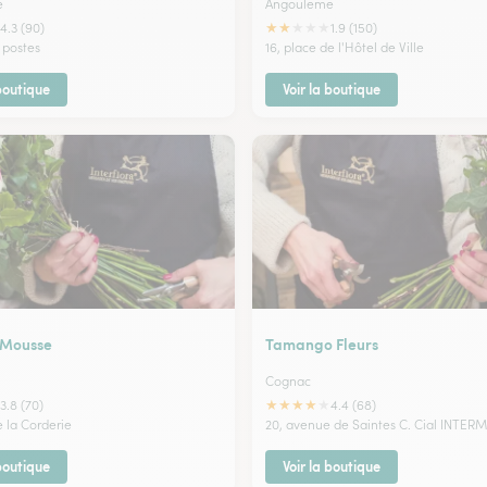
e
Angouleme
★
★
★
★
★
4.3 (90)
1.9 (150)
 postes
16, place de l'Hôtel de Ville
 boutique
Voir la boutique
 Mousse
Tamango Fleurs
Cognac
★
★
★
★
★
3.8 (70)
4.4 (68)
e la Corderie
20, avenue de Saintes C. Cial INTE
 boutique
Voir la boutique