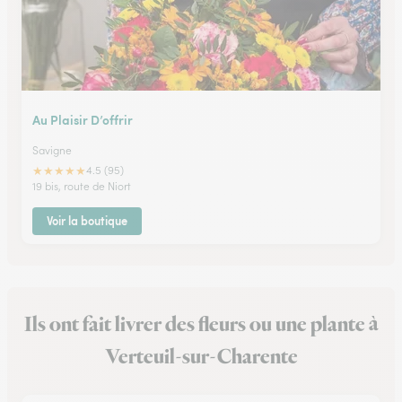
Au Plaisir D’offrir
Savigne
★
★
★
★
★
4.5 (95)
19 bis, route de Niort
Voir la boutique
Ils ont fait livrer des fleurs ou une plante à
Verteuil-sur-Charente