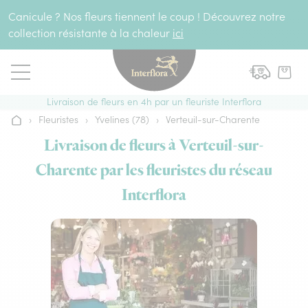
Aller au contenu
Canicule ? Nos fleurs tiennent le coup ! Découvrez notre
collection résistante à la chaleur
ici
Livraison de fleurs en 4h par un fleuriste Interflora
›
Fleuristes
›
Yvelines (78)
›
Verteuil-sur-Charente
Accueil
Livraison de fleurs à Verteuil-sur-
Charente par les fleuristes du réseau
Interflora