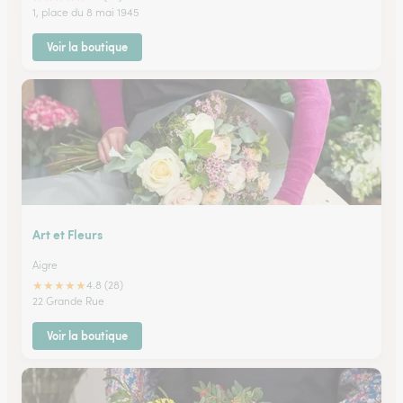
1, place du 8 mai 1945
Voir la boutique
Art et Fleurs
Aigre
★
★
★
★
★
4.8 (28)
22 Grande Rue
Voir la boutique