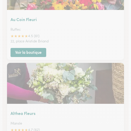
Au Coin Fleuri
Ruffec
★
★
★
★
★
4.5 (61)
22, place Aristide Briand
Voir la boutique
Althea Fleurs
Mansle
★
★
★
★
★
4.7 (62)