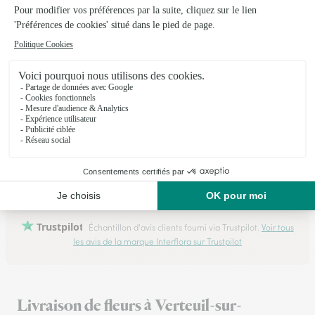
Facile à réaliser
14/05/2026
★
★
★
★
★
Je recommande ce service
Je recommande ce service. Je suis passé par le site web
d'interflora pour faire livrer des fleurs pour des obsèques sur
le lieu de culte et tout a été respecté en terme de lieu et heure
de livraison et du…
16/07/2026
Trustpilot
Échantillon d'avis clients fourni via Trustpilot.
Voir tous
les avis de la marque Interflora sur Trustpilot
Livraison de fleurs à Verteuil-sur-