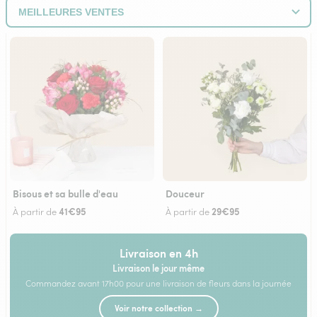
Bisous et sa bulle d'eau
Douceur
41€95
29€95
À partir de
À partir de
Livraison en 4h
Livraison le jour même
Commandez avant 17h00 pour une livraison de fleurs dans la journée
Voir notre collection →