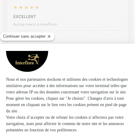
★
★
★
★
★
EXCELLENT
Au top merci à Interflora
09/02/2026
★
★
★
★
★
Site clair service livraison pas top…
Site clair service livraison pas top par contre la personne qui
a livré la laisser en bas de l'immeuble... il n'est même pas
venu frapper a la porte ni même appelé pour avertir.
23/06/2026
★
★
★
★
★
Facile à réaliser