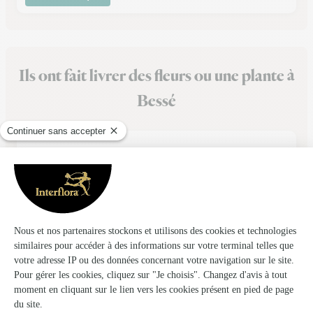
Ils ont fait livrer des fleurs ou une plante à
Bessé
★
★
★
★
★
Merci au fleuriste pour cette belle composition
La composition était à quelques détails près la même que
proposé sur le site interflora. Les fleurs étaient belles et
fraîches. Je suis satisfaite dans l'ensemble😊
10/04/2026
★
★
★
★
★