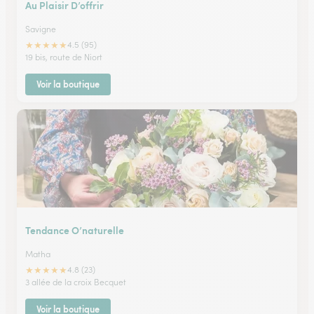
Au Plaisir D’offrir
Savigne
★
★
★
★
★
4.5 (95)
19 bis, route de Niort
Voir la boutique
Tendance O’naturelle
Matha
★
★
★
★
★
4.8 (23)
3 allée de la croix Becquet
Voir la boutique