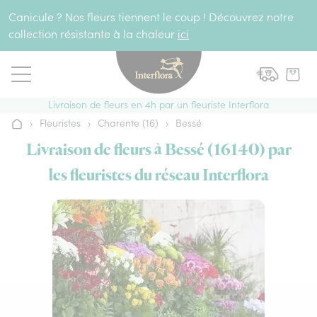
Aller au contenu
Canicule ? Nos fleurs tiennent le coup ! Découvrez notre
collection résistante à la chaleur
ici
Livraison de fleurs en 4h par un fleuriste Interflora
›
Fleuristes
›
Charente (16)
›
Bessé
Accueil
Livraison de fleurs à Bessé (16140) par
les fleuristes du réseau Interflora