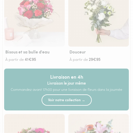
Bisous et sa bulle d'eau
Douceur
41€95
29€95
À partir de
À partir de
Livraison en 4h
Livraison le jour même
Commandez avant 17h00 pour une livraison de fleurs dans la journée
Voir notre collection →