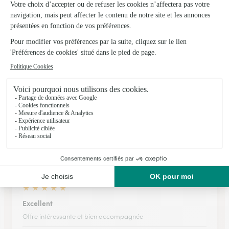
Vous avez pris contact avant la…
Vous avez pris contact avant la livraison avec le
destinataire,ça c'est du sérieux Les mariés ont adoré cette
composition Je recommande évidemment Interflora 🤗
19/05/2026
★
★
★
★
★
Livraison rapide du jour pour le…
Livraison rapide du jour pour le lendemain un Dimanche de
fête des mères.
07/06/2026
★
★
★
★
★
Excellent
Offre intéressante et bien accompagnée