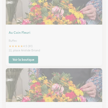
Au Coin Fleuri
Ruffec
★
★
★
★
★
4.5 (61)
22, place Aristide Briand
Voir la boutique