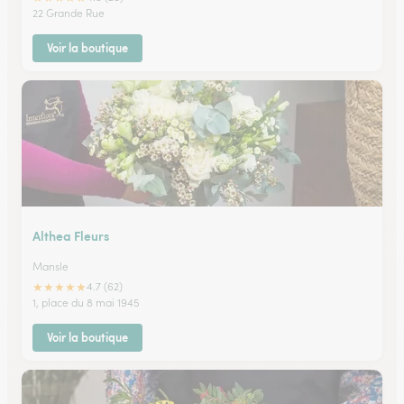
22 Grande Rue
Voir la boutique
Althea Fleurs
Mansle
★
★
★
★
★
4.7 (62)
1, place du 8 mai 1945
Voir la boutique