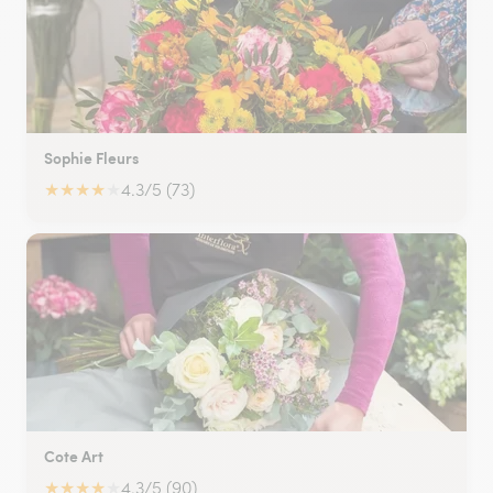
Sophie Fleurs
★
★
★
★
★
4.3/5 (73)
Cote Art
★
★
★
★
★
4.3/5 (90)