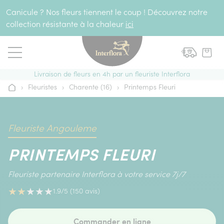
Aller au contenu
Canicule ? Nos fleurs tiennent le coup ! Découvrez notre
collection résistante à la chaleur
ici
Livraison de fleurs en 4h par un fleuriste Interflora
›
Fleuristes
›
Charente (16)
›
Printemps Fleuri
Accueil
Fleuriste Angouleme
PRINTEMPS FLEURI
Fleuriste partenaire Interflora à votre service 7j/7
★
★
★
★
★
1.9/5 (150 avis)
Commander en ligne