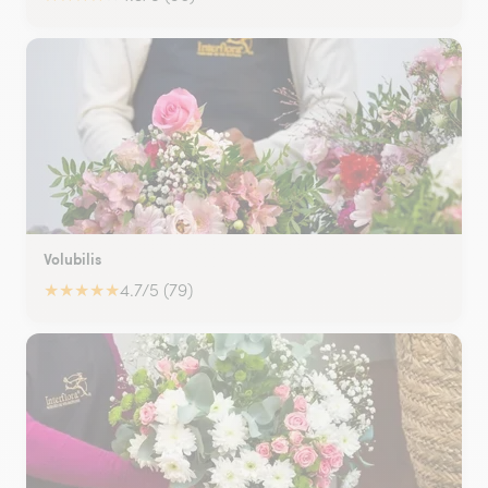
Volubilis
★
★
★
★
★
4.7/5 (79)