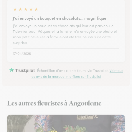
★
★
★
★
★
J'ai envoyé un bouquet en chocolats… magnifique
J'ai envoyé un bouquet en chocolats qui leur est parvenu le
11dernier pour Pâques et la famille m'a envoyée une photo et
mon petit neveu et la famille ont été très heureux de cette
surprise
17/04/2026
Trustpilot
Échantillon d'avis clients fourni via Trustpilot.
Voir tous
les avis de la marque Interflora sur Trustpilot
Les autres fleuristes à Angouleme