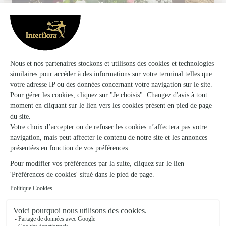
Oya Fleurs
Villebois Lavalette
★
★
★
★
★
4.8 (86)
31, rue de la Croix de Quard
Voir la boutique