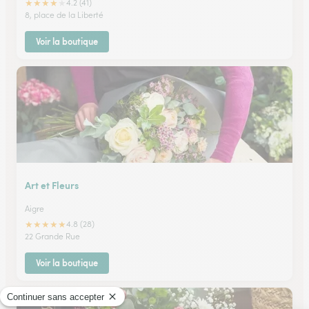
★
★
★
★
★
4.2 (41)
8, place de la Liberté
Voir la boutique
Art et Fleurs
Aigre
★
★
★
★
★
4.8 (28)
22 Grande Rue
Voir la boutique