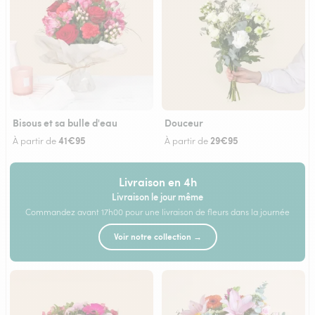
Bisous et sa bulle d'eau
Douceur
41€95
29€95
À partir de
À partir de
Livraison en 4h
Livraison le jour même
Commandez avant 17h00 pour une livraison de fleurs dans la journée
Voir notre collection →