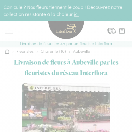
Aller au contenu
Canicule ? Nos fleurs tiennent le coup ! Découvrez notre
collection résistante à la chaleur
ici
Livraison de fleurs en 4h par un fleuriste Interflora
›
Fleuristes
›
Charente (16)
›
Aubeville
Accueil
Livraison de fleurs à Aubeville par les
fleuristes du réseau Interflora