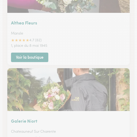
Althea Fleurs
Mansle
★
★
★
★
★
4.7 (62)
1, place du 8 mai 1945
Voir la boutique
Galerie Niort
Chateauneuf Sur Charente