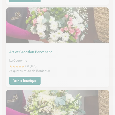
Art et Creation Pervenche
La Couronne
★
★
★
★
★
4.6 (198)
74 quater, route de Bordeaux
Voir la boutique