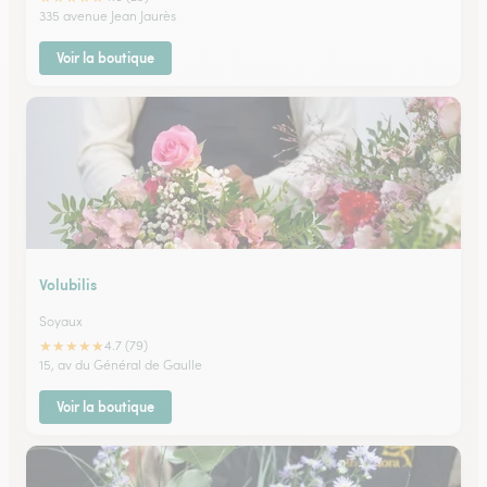
335 avenue Jean Jaurès
Voir la boutique
Volubilis
Soyaux
★
★
★
★
★
4.7 (79)
15, av du Général de Gaulle
Voir la boutique