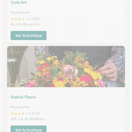
Cote Art
Angouleme
★
★
★
★
★
4.3 (90)
26, rue des postes
Voir la boutique
Sophie Fleurs
Angouleme
★
★
★
★
★
4.3 (73)
425, rue de Bordeaux
Voir la boutique