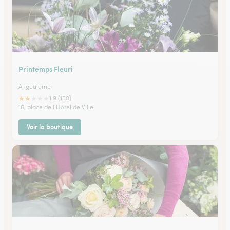
Printemps Fleuri
Angouleme
★
★
★
★
★
1.9 (150)
16, place de l'Hôtel de Ville
Voir la boutique