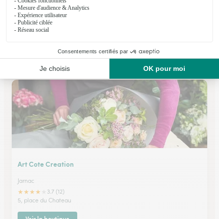
Art Boutique
Jarnac
★
★
★
★
★
4.6 (82)
3 Grand rue
Voir la boutique
Art Cote Creation
Jarnac
★
★
★
★
★
3.7 (12)
5, place du Chateau