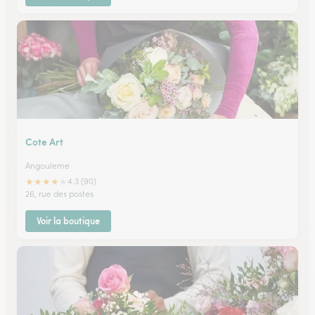
Cote Art
Angouleme
★
★
★
★
★
4.3 (90)
26, rue des postes
Voir la boutique