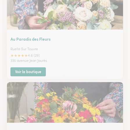
Au Paradis des Fleurs
Ruelle Sur Touvre
★
★
★
★
★
4.6 (29)
335 avenue Jean Jaurès
Voir la boutique