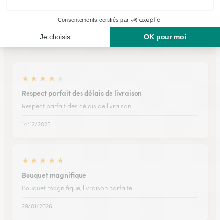
Ils ont fait livrer des fleurs ou une plante à
Nanclars
★
★
★
★
★
Respect parfait des délais de livraison
Respect parfait des délais de livraison
14/12/2025
★
★
★
★
★
Bouquet magnifique
Bouquet magnifique, livraison parfaite.
29/01/2026