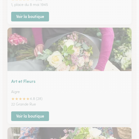
1, place du 8 mai 1945
Voir la boutique
Art et Fleurs
Aigre
★
★
★
★
★
4.8 (28)
22 Grande Rue
Voir la boutique