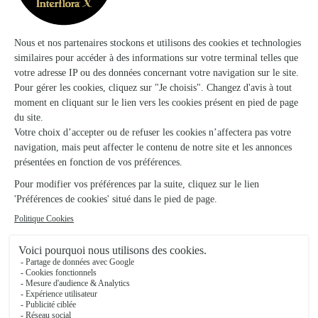
★
★
★
★
★
4.3 (73)
425, rue de Bordeaux
Voir la boutique
Art et Creation Pervenche
La Couronne
★
★
★
★
★
4.6 (198)
74 quater, route de Bordeaux
Voir la boutique