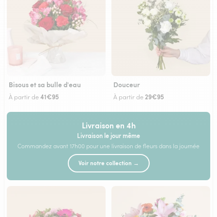
Bisous et sa bulle d'eau
Douceur
41€95
29€95
À partir de
À partir de
Livraison en 4h
Livraison le jour même
Commandez avant 17h00 pour une livraison de fleurs dans la journée
Voir notre collection →