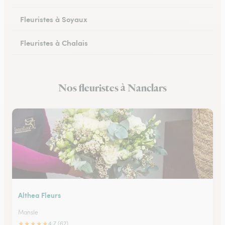
Fleuristes à Soyaux
Fleuristes à Chalais
Fleuristes à Ruffec
Nos fleuristes à Nanclars
Fleuristes à Ruelle-sur-Touvre
Althea Fleurs
Mansle
★
★
★
★
★
4.7 (62)