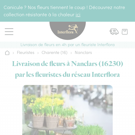
Aller au contenu
Canicule ? Nos fleurs tiennent le coup ! Découvrez notre
collection résistante à la chaleur
ici
Livraison de fleurs en 4h par un fleuriste Interflora
›
Fleuristes
›
Charente (16)
›
Nanclars
Accueil
Livraison de fleurs à Nanclars (16230)
par les fleuristes du réseau Interflora