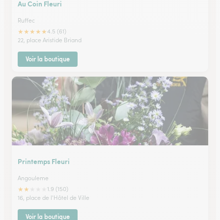
Au Coin Fleuri
Ruffec
★
★
★
★
★
4.5 (61)
22, place Aristide Briand
Voir la boutique
Printemps Fleuri
Angouleme
★
★
★
★
★
1.9 (150)
16, place de l'Hôtel de Ville
Voir la boutique