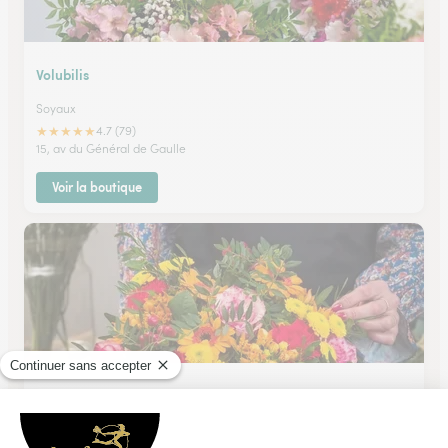
Volubilis
Soyaux
★
★
★
★
★
4.7 (79)
15, av du Général de Gaulle
Voir la boutique
Sophie Fleurs
Angouleme