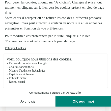
Art Boutique
Jarnac
★
★
★
★
★
4.6 (82)
3 Grand rue
Voir la boutique