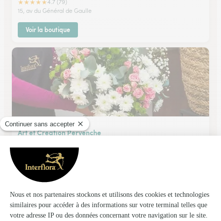
★
★
★
★
★
4.7 (79)
15, av du Général de Gaulle
Voir la boutique
Art et Creation Pervenche
La Couronne
★
★
★
★
★
4.6 (198)
74 quater, route de Bordeaux
Voir la boutique