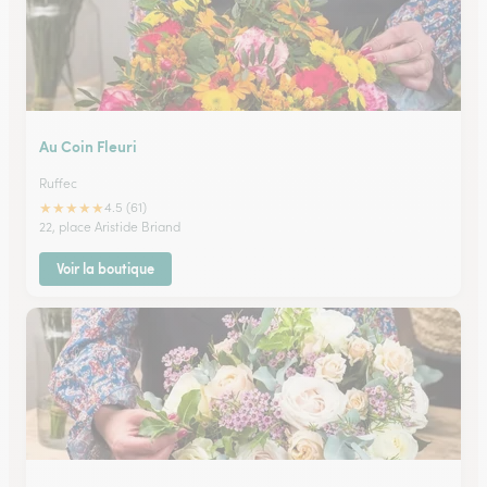
Au Coin Fleuri
Ruffec
★
★
★
★
★
4.5 (61)
22, place Aristide Briand
Voir la boutique