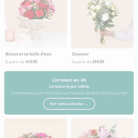
Bisous et sa bulle d'eau
Douceur
41€95
29€95
À partir de
À partir de
Livraison en 4h
Livraison le jour même
Commandez avant 17h00 pour une livraison de fleurs dans la journée
Voir notre collection →