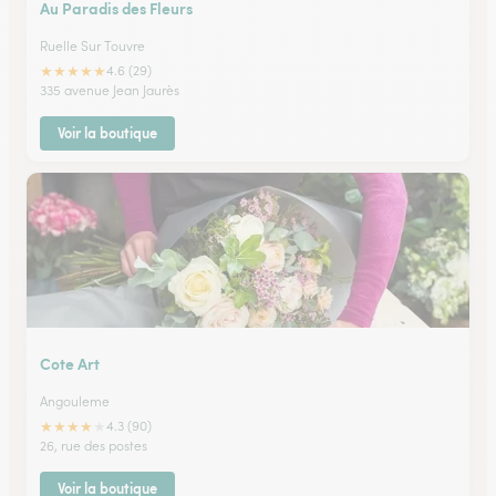
Au Paradis des Fleurs
Ruelle Sur Touvre
★
★
★
★
★
4.6 (29)
335 avenue Jean Jaurès
Voir la boutique
Cote Art
Angouleme
★
★
★
★
★
4.3 (90)
26, rue des postes
Voir la boutique