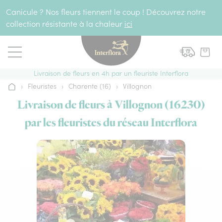
Aller au contenu
Canicule ? Nos fleurs tiennent le coup ! Découvrez notre
collection résistante à la chaleur
ici
Livraison de fleurs en 4h par un fleuriste Interflora
›
Fleuristes
›
Charente (16)
›
Villognon
Accueil
Livraison de fleurs à Villognon (16230)
par les fleuristes du réseau Interflora