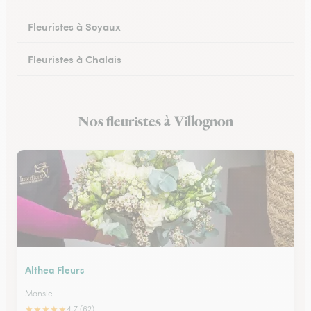
Fleuristes à Soyaux
Fleuristes à Chalais
Fleuristes à Ruffec
Nos fleuristes à Villognon
Fleuristes à Ruelle-sur-Touvre
Althea Fleurs
Mansle
★
★
★
★
★
4.7 (62)