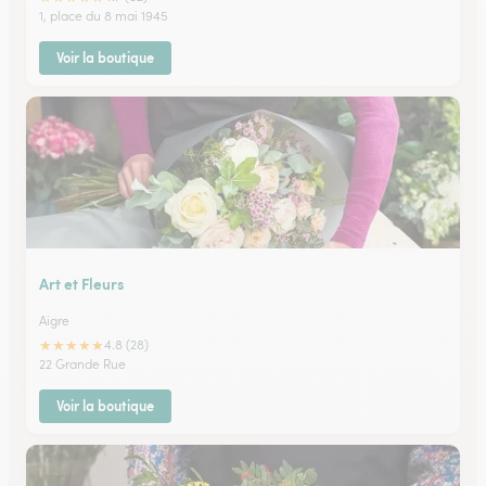
1, place du 8 mai 1945
Voir la boutique
Art et Fleurs
Aigre
★
★
★
★
★
4.8 (28)
22 Grande Rue
Voir la boutique