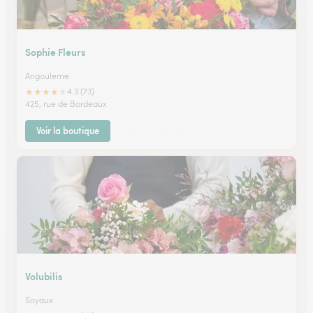
Sophie Fleurs
Angouleme
★
★
★
★
★
4.3 (73)
425, rue de Bordeaux
Voir la boutique
Volubilis
Soyaux