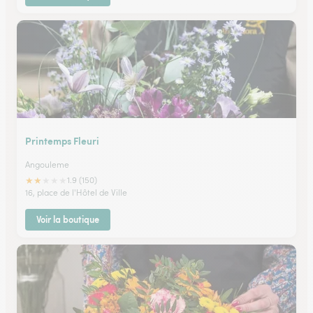
Printemps Fleuri
Angouleme
★
★
★
★
★
1.9 (150)
16, place de l'Hôtel de Ville
Voir la boutique