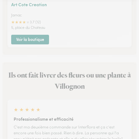
Art Cote Creation
Jarnac
★
★
★
★
★
3.7 (12)
5, place du Chateau
Voir la boutique
Ils ont fait livrer des fleurs ou une plante à
Villognon
★
★
★
★
★
Professionalisme et efficacité
C'est ma deuxième commande sur Interflora et ça c'est
encore une fois bien passé. Rien à dire. La personne qui l'a
reçu n'était pas présente et elle a du aller récupérer le "colis"