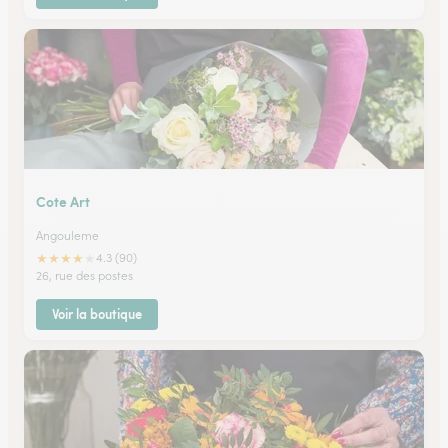
Cote Art
Angouleme
★
★
★
★
★
4.3 (90)
26, rue des postes
Voir la boutique