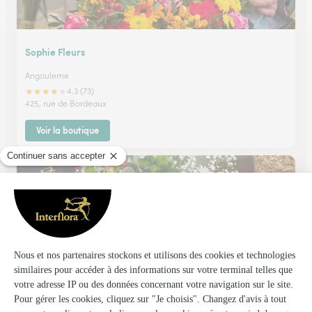
Sophie Fleurs
Angouleme
★
★
★
★
★
4.3 (73)
425, rue de Bordeaux
Voir la boutique
Art et Creation Pervenche
La Couronne