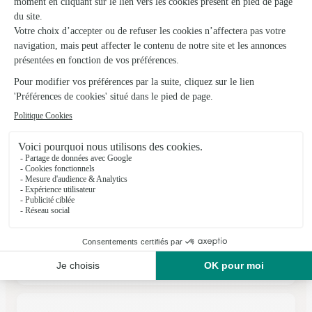
★
★
★
★
★
4.6 (198)
74 quater, route de Bordeaux
Voir la boutique
Ils ont fait livrer des fleurs ou une plante à
Marthon
★
★
★
★
★
Bien
Rapide efficace
09/02/2026