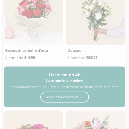
Bisous et sa bulle d'eau
Douceur
41€95
29€95
À partir de
À partir de
Livraison en 4h
Livraison le jour même
Commandez avant 17h00 pour une livraison de fleurs dans la journée
Voir notre collection →