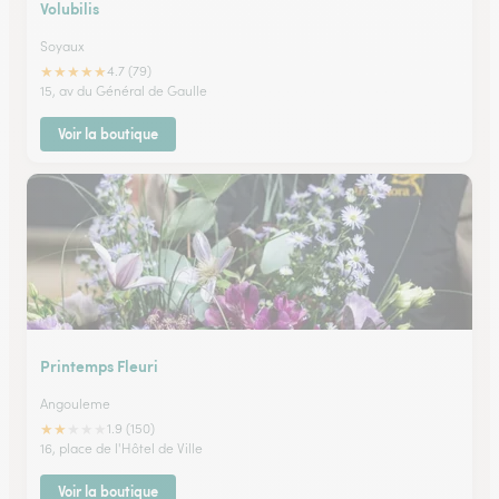
Volubilis
Soyaux
★
★
★
★
★
4.7 (79)
15, av du Général de Gaulle
Voir la boutique
Printemps Fleuri
Angouleme
★
★
★
★
★
1.9 (150)
16, place de l'Hôtel de Ville
Voir la boutique