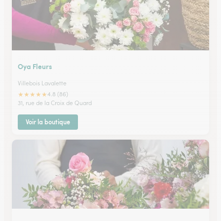
Oya Fleurs
Villebois Lavalette
★
★
★
★
★
4.8 (86)
31, rue de la Croix de Quard
Voir la boutique