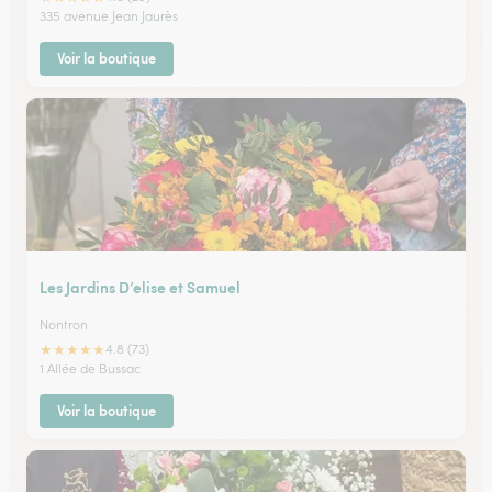
335 avenue Jean Jaurès
Voir la boutique
Les Jardins D’elise et Samuel
Nontron
★
★
★
★
★
4.8 (73)
1 Allée de Bussac
Voir la boutique