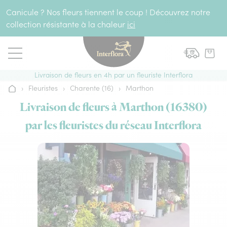
Aller au contenu
Canicule ? Nos fleurs tiennent le coup ! Découvrez notre
collection résistante à la chaleur
ici
Livraison de fleurs en 4h par un fleuriste Interflora
›
Fleuristes
›
Charente (16)
›
Marthon
Accueil
Livraison de fleurs à Marthon (16380)
par les fleuristes du réseau Interflora