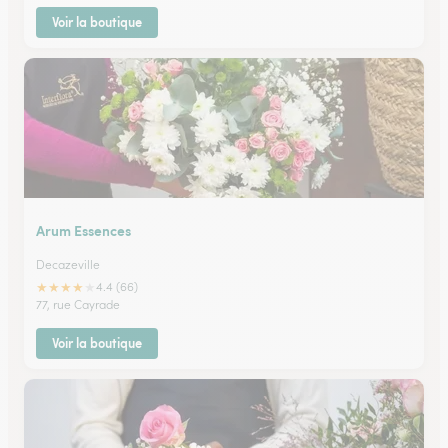
Voir la boutique
Arum Essences
Decazeville
★
★
★
★
★
4.4 (66)
77, rue Cayrade
Voir la boutique