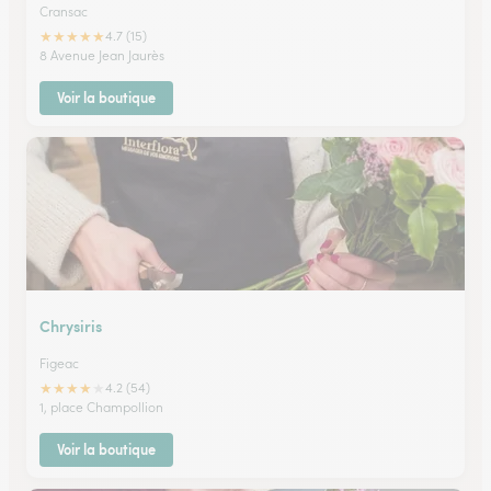
Cransac
★
★
★
★
★
4.7 (15)
8 Avenue Jean Jaurès
Voir la boutique
Chrysiris
Figeac
★
★
★
★
★
4.2 (54)
1, place Champollion
Voir la boutique