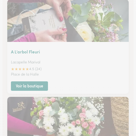
A L’arbol Fleuri
Lacapelle Marival
★
★
★
★
★
4.5 (24)
Place de la Halle
Voir la boutique