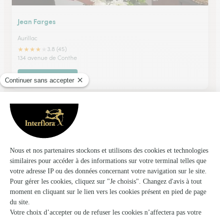
Jean Farges
Aurillac
★
★
★
★
★
3.8 (45)
134 avenue de Conthe
Voir la boutique
Amelimelo Fleurs
Marcillac Vallon
★
★
★
★
★
4.7 (43)
4, Tour de Ville