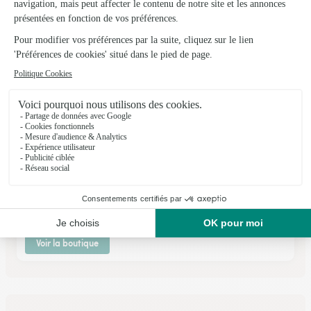
Voir la boutique
Plaisir de Fleurs
Aurillac
★
★
★
★
★
4.2 (87)
28, avenue des Prades
Voir la boutique