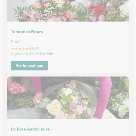
Tendance Fleurs
Firmi
★
★
★
★
★
4.9 (7)
6, place de l'Hotel de Ville
Voir la boutique
La Rose Audacieuse