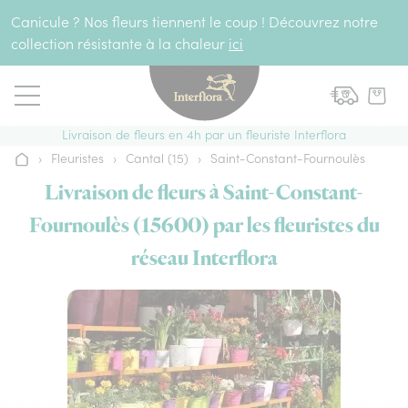
Aller au contenu
Canicule ? Nos fleurs tiennent le coup ! Découvrez notre
collection résistante à la chaleur
ici
Livraison de fleurs en 4h par un fleuriste Interflora
›
Fleuristes
›
Cantal (15)
›
Saint-Constant-Fournoulès
Accueil
Livraison de fleurs à Saint-Constant-
Fournoulès (15600) par les fleuristes du
réseau Interflora