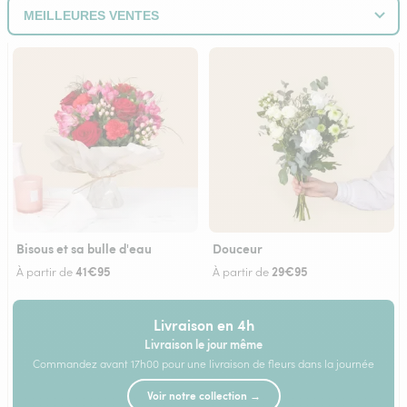
Bisous et sa bulle d'eau
Douceur
41€95
29€95
À partir de
À partir de
Livraison en 4h
Livraison le jour même
Commandez avant 17h00 pour une livraison de fleurs dans la journée
Voir notre collection →