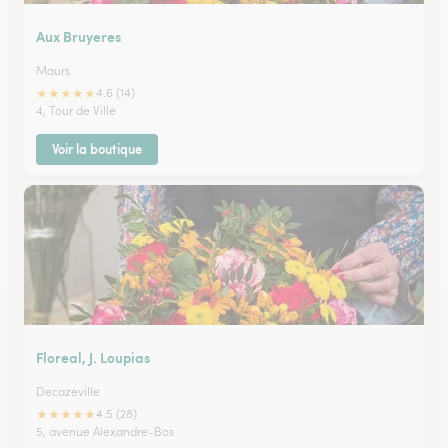
Aux Bruyeres
Maurs
★
★
★
★
★
4.6 (14)
4, Tour de Ville
Voir la boutique
Floreal, J. Loupias
Decazeville
★
★
★
★
★
4.5 (28)
5, avenue Alexandre-Bos