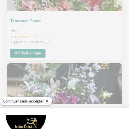
Tendance Fleurs
Firmi
★
★
★
★
★
4.9 (7)
6, place de l'Hotel de Ville
Voir la boutique
Plaisir de Fleurs
Aurillac