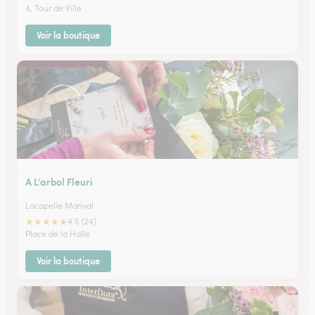
4, Tour de Ville
Voir la boutique
A L’arbol Fleuri
Lacapelle Marival
★
★
★
★
★
4.5 (24)
Place de la Halle
Voir la boutique