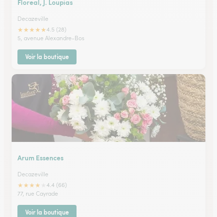
Floreal, J. Loupias
Decazeville
★
★
★
★
★
4.5 (28)
5, avenue Alexandre-Bos
Voir la boutique
Arum Essences
Decazeville
★
★
★
★
★
4.4 (66)
77, rue Cayrade
Voir la boutique