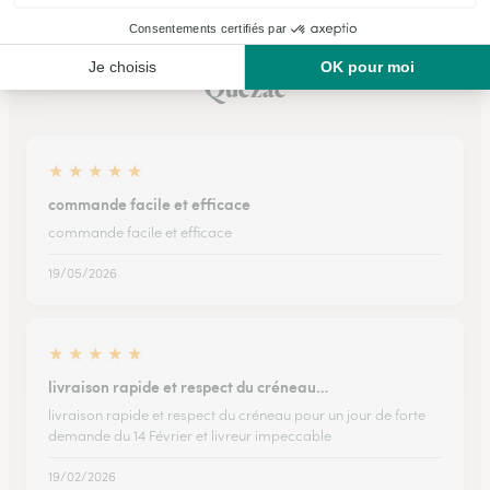
Ils ont fait livrer des fleurs ou une plante à
Quézac
★
★
★
★
★
commande facile et efficace
commande facile et efficace
19/05/2026
★
★
★
★
★
livraison rapide et respect du créneau…
livraison rapide et respect du créneau pour un jour de forte
demande du 14 Février et livreur impeccable
19/02/2026