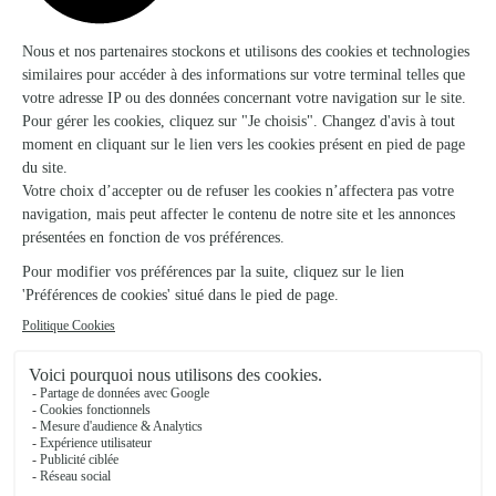
★
★
★
★
★
4.2 (87)
28, avenue des Prades
Voir la boutique
La Rose Audacieuse
Cransac
★
★
★
★
★
4.7 (15)
8 Avenue Jean Jaurès
Voir la boutique