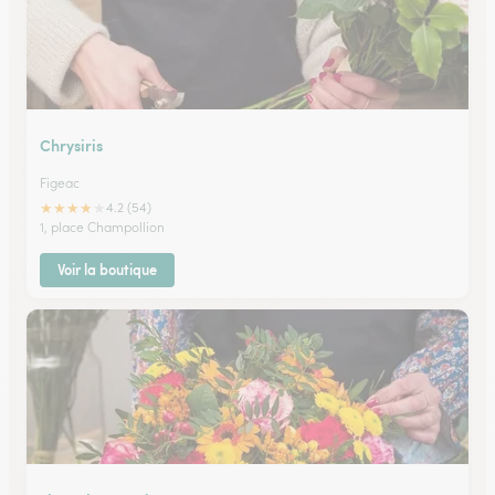
Chrysiris
Figeac
★
★
★
★
★
4.2 (54)
1, place Champollion
Voir la boutique