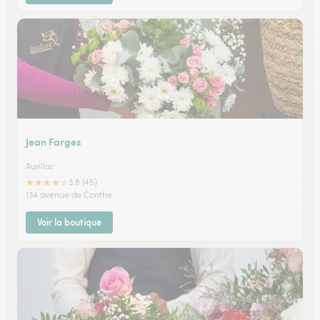
Jean Farges
Aurillac
★
★
★
★
★
3.8 (45)
134 avenue de Conthe
Voir la boutique