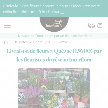
Aller au contenu
Canicule ? Nos fleurs tiennent le coup ! Découvrez notre
collection résistante à la chaleur
ici
Livraison de fleurs en 4h par un fleuriste Interflora
›
Fleuristes
›
Cantal (15)
›
Quézac
Accueil
Livraison de fleurs à Quézac (15600) par
les fleuristes du réseau Interflora