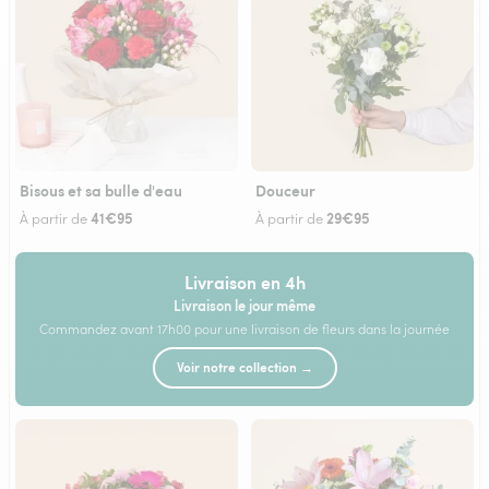
Bisous et sa bulle d'eau
Douceur
41€95
29€95
À partir de
À partir de
Livraison en 4h
Livraison le jour même
Commandez avant 17h00 pour une livraison de fleurs dans la journée
Voir notre collection →