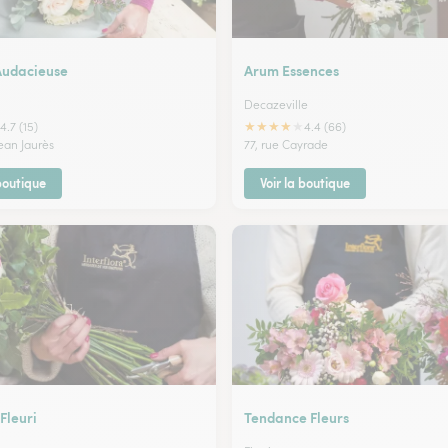
Audacieuse
Arum Essences
Decazeville
★
★
★
★
★
4.7 (15)
4.4 (66)
ean Jaurès
77, rue Cayrade
 boutique
Voir la boutique
 Fleuri
Tendance Fleurs