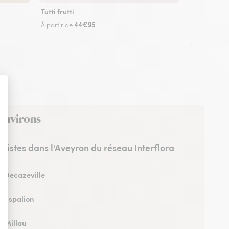
Tutti frutti
44€95
À partir de
 environs
uristes dans l'Aveyron du réseau Interflora
à Decazeville
à Espalion
à Millau