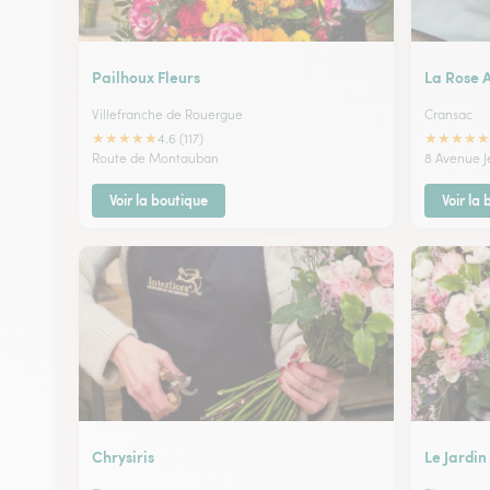
Pailhoux Fleurs
La Rose 
Villefranche de Rouergue
Cransac
★
★
★
★
★
★
★
★
★
★
4.6 (117)
Route de Montauban
8 Avenue J
Voir la boutique
Voir la
Chrysiris
Le Jardin