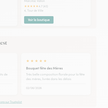
Marcillac Vallon
★
★
★
★
★
4.7 (43)
4, Tour de Ville
Voir la boutique
gest
★
★
★
★
★
Bouquet fête des Mères
its de
Très belle composition florale pour la fête
des mères, livrée dans les délais
02/06/2026
ora sur Trustpilot