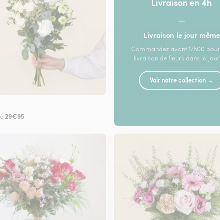
Livraison en 4h
—
Livraison le jour même
Commandez avant 17h00 pour
livraison de fleurs dans la jou
Voir notre collection →
29€95
de