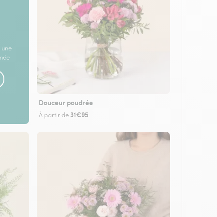
 une
rnée
Douceur poudrée
31€95
À partir de