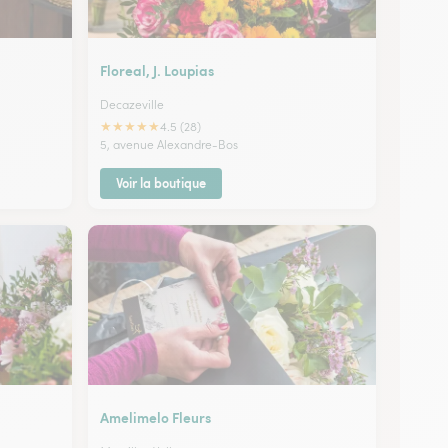
Floreal, J. Loupias
Decazeville
★
★
★
★
★
4.5 (28)
5, avenue Alexandre-Bos
Voir la boutique
Amelimelo Fleurs