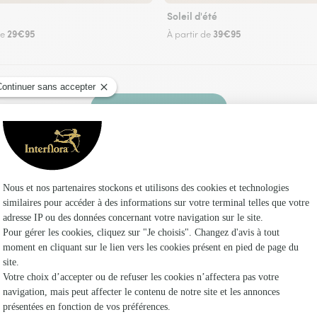
Soleil d'été
29€95
39€95
de
À partir de
Faire livrer des fleurs
un fleuriste Interflora à Saint-Igest et dans ses
Les fle
Fleuristes 
Fleuristes 
Fleuristes 