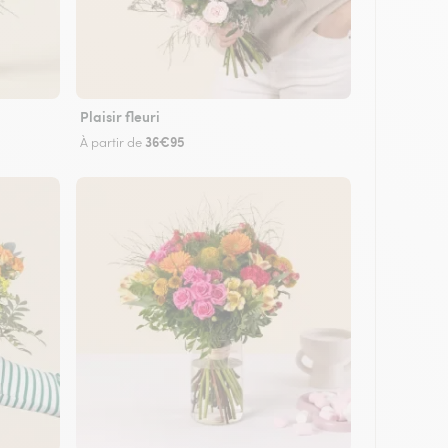
Plaisir fleuri
36€95
À partir de