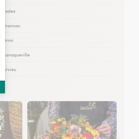
 à Rodez
 à Cransac
à Firmi
 à Baraqueville
à Arvieu
à Laguiole
 à Rieupeyroux