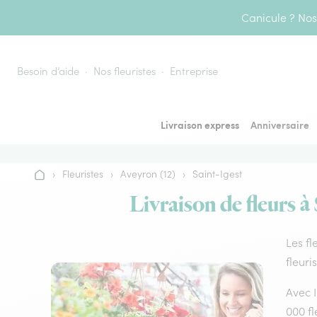
Aller au contenu
Canicule ? Nos 
Besoin d’aide
Nos fleuristes
Entreprise
Livraison express
Anniversaire
›
Fleuristes
›
Aveyron (12)
›
Saint-Igest
Accueil
Livraison de fleurs à
Les fl
fleuri
Avec I
000 fl