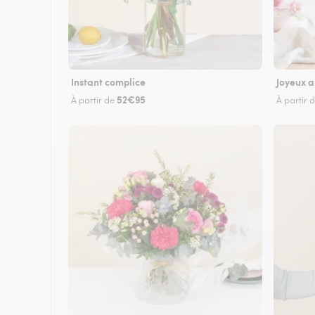
Instant complice
Joyeux a
52€95
À partir de
À partir 