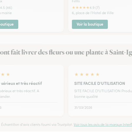
ux
Firmi
★
★
★
★
★
4.5 (46)
4.9 (7)
a mairie
6, place de l'Hotel de Ville
 boutique
Voir la boutique
 ont fait livrer des fleurs ou une plante à Saint-I
★
★
★
★
★
★
★
sérieux et très réactif
SITE FACILE D'UTILISATION
érieux et très réactif. A
SITE FACILE D'UTILISATION Produ
nder.
bonne qualité
6
31/03/2026
Échantillon d'avis clients fourni via Trustpilot.
Voir tous les avis de la marque Interfl