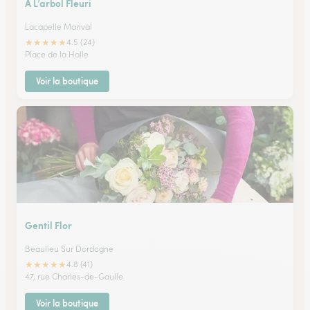
A L’arbol Fleuri
Lacapelle Marival
★
★
★
★
★
4.5 (24)
Place de la Halle
Voir la boutique
Gentil Flor
Beaulieu Sur Dordogne
★
★
★
★
★
4.8 (41)
47, rue Charles-de-Gaulle
Voir la boutique