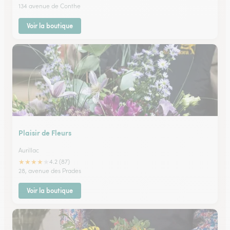
134 avenue de Conthe
Voir la boutique
Plaisir de Fleurs
Aurillac
★
★
★
★
★
4.2 (87)
28, avenue des Prades
Voir la boutique