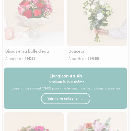
Bisous et sa bulle d'eau
Douceur
41€95
29€95
À partir de
À partir de
Livraison en 4h
Livraison le jour même
Commandez avant 17h00 pour une livraison de fleurs dans la journée
Voir notre collection →