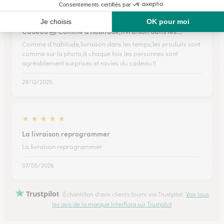
★
★
★
★
★
Cadeau 🎂 Comme d habitude,livraison dans les…
Comme d habitude,livraison dans les temps,les produits sont
comme sur la photo,à chaque fois les personnes sont
agréablement surprises et ravies du cadeau !!
29/12/2025
★
★
★
★
★
La livraison reprogrammer
La livraison reprogrammer
07/05/2026
Trustpilot
Échantillon d'avis clients fourni via Trustpilot.
Voir tous
les avis de la marque Interflora sur Trustpilot