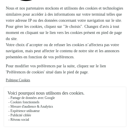
Glénat
★
★
★
★
★
Bouquet très bien réalisé avec des…
Bouquet très bien réalisé avec des jolies fleurs. Livraison au
top. Je recommande.
06/12/2025
★
★
★
★
★
Rapidité très beau bouquet amie ravie…
Rapidité très beau bouquet amie ravie et offre sans les frais
d'expédition m'ont incités à commandé et rajouter les
amandes petites douceur appréciées
22/06/2026