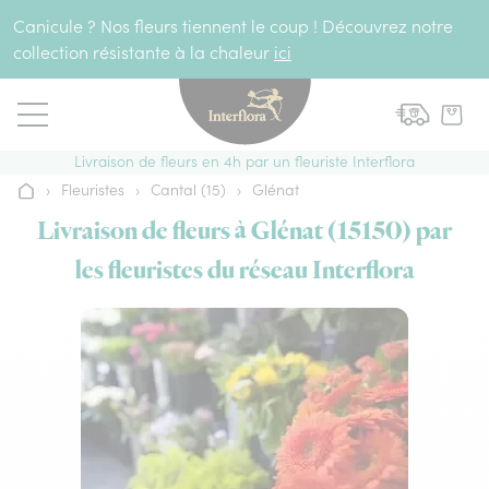
Aller au contenu
Canicule ? Nos fleurs tiennent le coup ! Découvrez notre
collection résistante à la chaleur
ici
Livraison de fleurs en 4h par un fleuriste Interflora
›
Fleuristes
›
Cantal (15)
›
Glénat
Accueil
Livraison de fleurs à Glénat (15150) par
les fleuristes du réseau Interflora