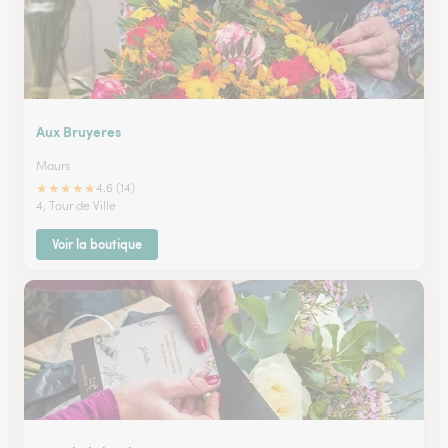
Aux Bruyeres
Maurs
★
★
★
★
★
4.6 (14)
4, Tour de Ville
Voir la boutique