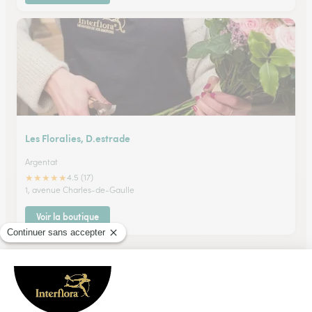
Les Floralies, D.estrade
Argentat
★
★
★
★
★
4.5 (17)
1, avenue Charles-de-Gaulle
Voir la boutique
Ils ont fait livrer des fleurs ou une plante à