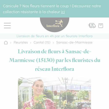
Aller au contenu
Canicule ? Nos fleurs tiennent le coup ! Découvrez notre
collection résistante à la chaleur
ici
Livraison de fleurs en 4h par un fleuriste Interflora
›
Fleuristes
›
Cantal (15)
›
Sansac-de-Marmiesse
Accueil
Livraison de fleurs à Sansac-de-
Marmiesse (15130) par les fleuristes du
réseau Interflora