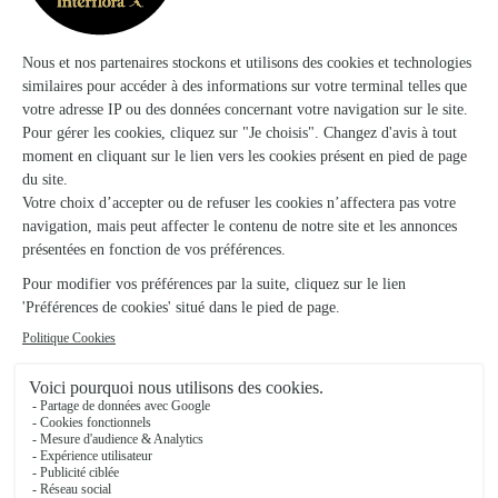
★
★
★
★
★
Le boutique très beau,par contre le…
Le boutique très beau,par contre le livreur il fait pas attention
il y a tourner le carton avec la tête en bas il a abîmé le
boutique.
25/06/2026
★
★
★
★
★
Service efficace
Service efficace
28/02/2026
Trustpilot
Échantillon d'avis clients fourni via Trustpilot.
Voir tous
les avis de la marque Interflora sur Trustpilot