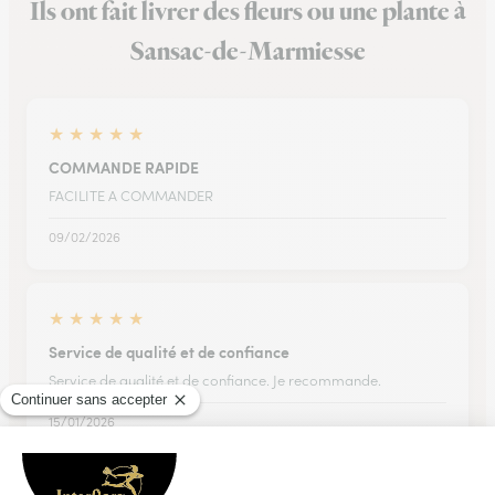
Ils ont fait livrer des fleurs ou une plante à
Sansac-de-Marmiesse
★
★
★
★
★
COMMANDE RAPIDE
FACILITE A COMMANDER
09/02/2026
★
★
★
★
★
Service de qualité et de confiance
Service de qualité et de confiance. Je recommande.
15/01/2026