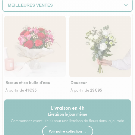
Bisous et sa bulle d'eau
Douceur
41€95
29€95
À partir de
À partir de
Livraison en 4h
Livraison le jour même
Commandez avant 17h00 pour une livraison de fleurs dans la journée
Voir notre collection →