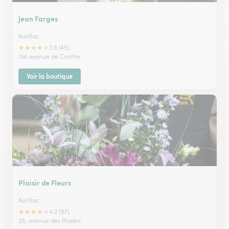
Jean Farges
Aurillac
★
★
★
★
★
3.8 (45)
134 avenue de Conthe
Voir la boutique
Plaisir de Fleurs
Aurillac
★
★
★
★
★
4.2 (87)
28, avenue des Prades