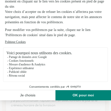
A L’arbol Fleuri
Lacapelle Marival
★
★
★
★
★
4.5 (24)
Place de la Halle
Voir la boutique
Ils ont fait livrer des fleurs ou une plante à
Saint-Parthem
★
★
★
★
★
J'ai pu commander rapidement en…
J'ai pu commander rapidement en sélectionnant le jour et le
créneau horaire de la livraison