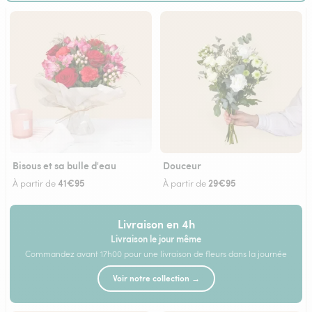
Bisous et sa bulle d'eau
Douceur
41€95
29€95
À partir de
À partir de
Livraison en 4h
Livraison le jour même
Commandez avant 17h00 pour une livraison de fleurs dans la journée
Voir notre collection →