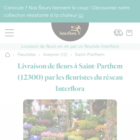
Aller au contenu
Canicule ? Nos fleurs tiennent le coup ! Découvrez notre
collection résistante à la chaleur
ici
Livraison de fleurs en 4h par un fleuriste Interflora
›
Fleuristes
›
Aveyron (12)
›
Saint-Parthem
Accueil
Livraison de fleurs à Saint-Parthem
(12300) par les fleuristes du réseau
Interflora