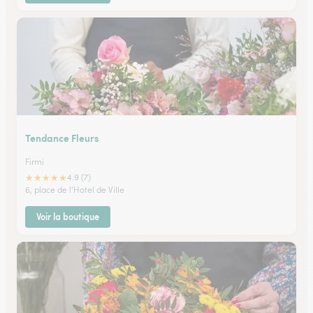
Tendance Fleurs
Firmi
★
★
★
★
★
4.9 (7)
6, place de l'Hotel de Ville
Voir la boutique