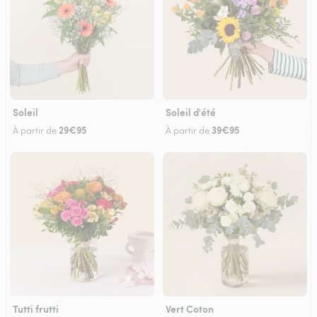
Soleil
Soleil d'été
29€95
39€95
À partir de
À partir de
Tutti frutti
Vert Coton