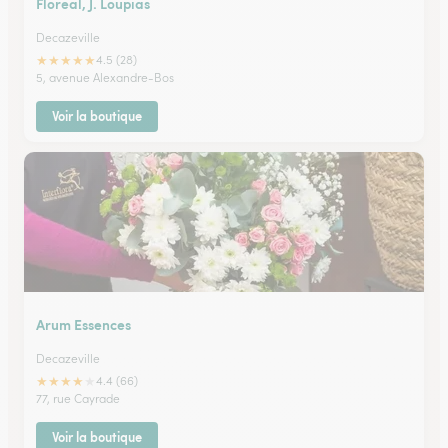
Floreal, J. Loupias
Decazeville
★
★
★
★
★
4.5 (28)
5, avenue Alexandre-Bos
Voir la boutique
Arum Essences
Decazeville
★
★
★
★
★
4.4 (66)
77, rue Cayrade
Voir la boutique