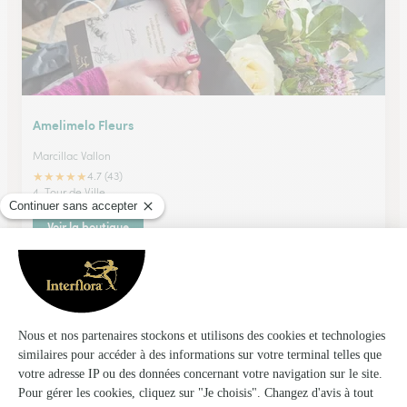
Amelimelo Fleurs
Marcillac Vallon
★
★
★
★
★
4.7 (43)
4, Tour de Ville
Voir la boutique