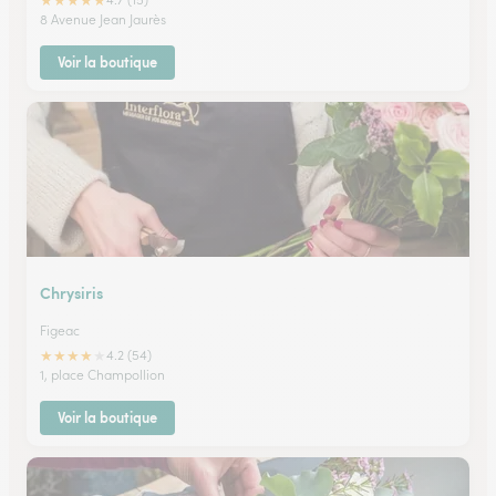
★
★
★
★
★
8 Avenue Jean Jaurès
Voir la boutique
Chrysiris
Figeac
★
★
★
★
★
4.2 (54)
1, place Champollion
Voir la boutique