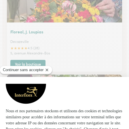
Floreal, J. Loupias
Decazeville
★
★
★
★
★
4.5 (28)
5, avenue Alexandre-Bos
Voir la boutique
Arum Essences