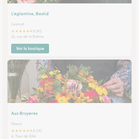
L’eglantine, Bastid
Gramat
★
★
★
★
★
4.6 (61)
22, rue de la Balme
Voir la boutique
Aux Bruyeres
Maurs
★
★
★
★
★
4.6 (14)
4, Tour de Ville