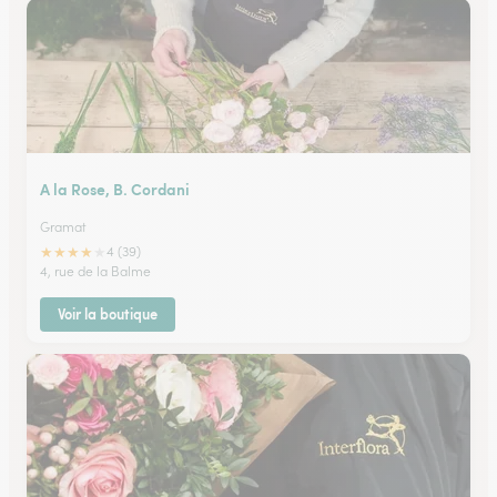
A la Rose, B. Cordani
Gramat
★
★
★
★
★
4 (39)
4, rue de la Balme
Voir la boutique