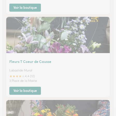
Voir la boutique
Fleurs T Coeur de Causse
Labastide Murat
★
★
★
★
★
4.4 (12)
3 Place de la Mairie
Voir la boutique