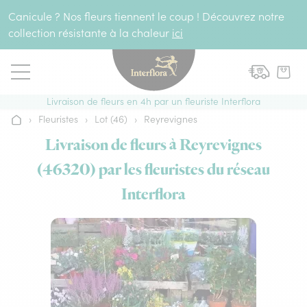
Aller au contenu
Canicule ? Nos fleurs tiennent le coup ! Découvrez notre
collection résistante à la chaleur
ici
Livraison de fleurs en 4h par un fleuriste Interflora
›
Fleuristes
›
Lot (46)
›
Reyrevignes
Accueil
Livraison de fleurs à Reyrevignes
(46320) par les fleuristes du réseau
Interflora