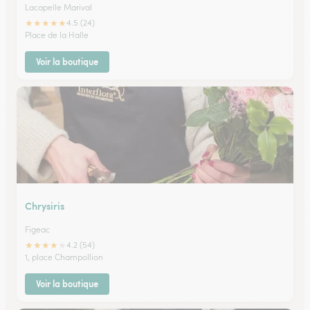
Lacapelle Marival
★
★
★
★
★
4.5 (24)
Place de la Halle
Voir la boutique
Chrysiris
Figeac
★
★
★
★
★
4.2 (54)
1, place Champollion
Voir la boutique