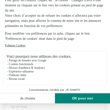
Decazeville
★
★
★
★
★
4.4 (66)
77, rue Cayrade
Voir la boutique
Ils ont fait livrer des fleurs ou une plante à
Reyrevignes
★
★
★
★
★
Beautiful flowers
It is wonderful to send Flowers where I want ! The Flowers are
beautiful and last longer.
06/04/2026