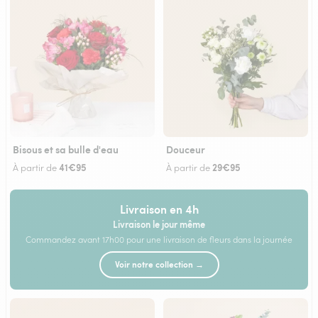
Bisous et sa bulle d'eau
Douceur
41€95
29€95
À partir de
À partir de
Livraison en 4h
Livraison le jour même
Commandez avant 17h00 pour une livraison de fleurs dans la journée
Voir notre collection →