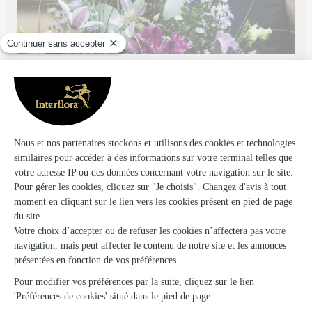
Plaisir de Fleurs
Aurillac
★
★
★
★
★
4.2 (87)
28, avenue des Prades
Voir la boutique
Ils ont fait livrer des fleurs ou une plante à
Campouriez