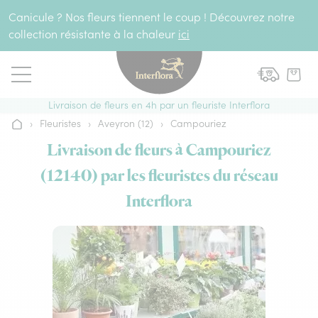
Aller au contenu
Canicule ? Nos fleurs tiennent le coup ! Découvrez notre
collection résistante à la chaleur
ici
Livraison de fleurs en 4h par un fleuriste Interflora
›
Fleuristes
›
Aveyron (12)
›
Campouriez
Accueil
Livraison de fleurs à Campouriez
(12140) par les fleuristes du réseau
Interflora