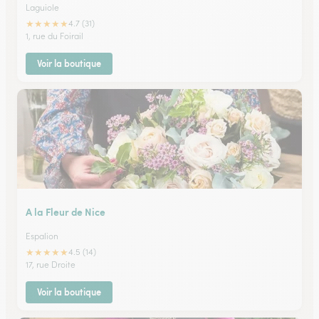
Laguiole
★
★
★
★
★
4.7 (31)
1, rue du Foirail
Voir la boutique
A la Fleur de Nice
Espalion
★
★
★
★
★
4.5 (14)
17, rue Droite
Voir la boutique