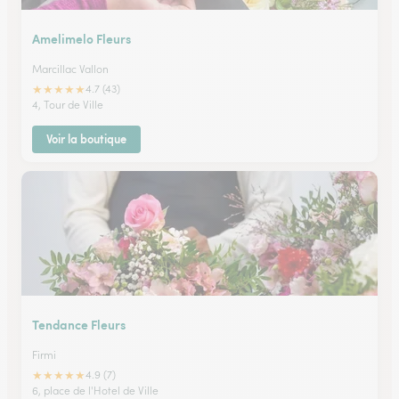
Amelimelo Fleurs
Marcillac Vallon
★
★
★
★
★
4.7 (43)
4, Tour de Ville
Voir la boutique
Tendance Fleurs
Firmi
★
★
★
★
★
4.9 (7)
6, place de l'Hotel de Ville