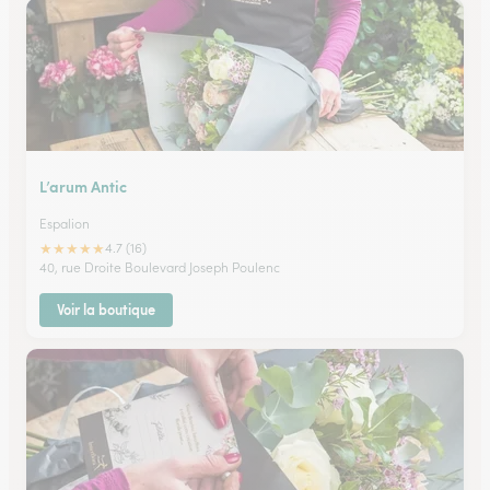
L’arum Antic
Espalion
★
★
★
★
★
4.7 (16)
40, rue Droite Boulevard Joseph Poulenc
Voir la boutique