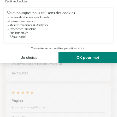
★
★
★
★
★
Service nickel
Service nickel, commande arrivée à temps, joli bouquet, très
apprécié.
20/03/2026
★
★
★
★
★
Service client
Un service client réactif ! Merci 🙏
28/02/2026
★
★
★
★
★
Rapide
Rapide, choix,efficace.
25/12/2025