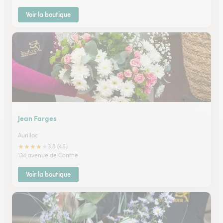
Voir la boutique
Jean Farges
Aurillac
★
★
★
★
★
3.8 (45)
134 avenue de Conthe
Voir la boutique