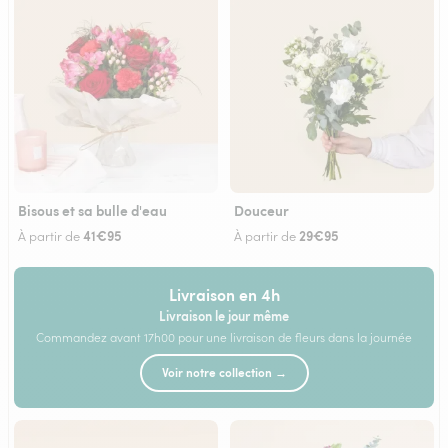
Bisous et sa bulle d'eau
Douceur
41€95
29€95
À partir de
À partir de
Livraison en 4h
Livraison le jour même
Commandez avant 17h00 pour une livraison de fleurs dans la journée
Voir notre collection →