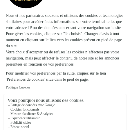
★
★
★
★
★
Nickel
Livraison effectuée aux horaires demandées et bouquet
conforme à la commande
22/12/2025
★
★
★
★
★
Très bien !!!!
Très bien !!!!
27/06/2026
Trustpilot
Échantillon d'avis clients fourni via Trustpilot.
Voir tous
les avis de la marque Interflora sur Trustpilot