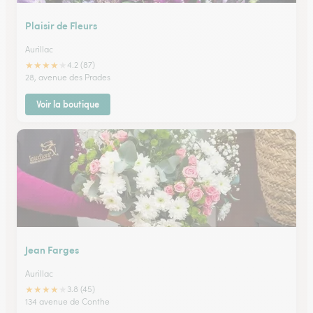
Plaisir de Fleurs
Aurillac
★
★
★
★
★
4.2 (87)
28, avenue des Prades
Voir la boutique
Jean Farges
Aurillac
★
★
★
★
★
3.8 (45)
134 avenue de Conthe