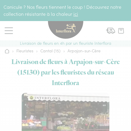
Aller au contenu
Canicule ? Nos fleurs tiennent le coup ! Découvrez notre
collection résistante à la chaleur
ici
Livraison de fleurs en 4h par un fleuriste Interflora
›
Fleuristes
›
Cantal (15)
›
Arpajon-sur-Cère
Accueil
Livraison de fleurs à Arpajon-sur-Cère
(15130) par les fleuristes du réseau
Interflora