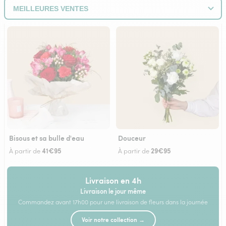
Bisous et sa bulle d'eau
Douceur
41€95
29€95
À partir de
À partir de
Livraison en 4h
Livraison le jour même
Commandez avant 17h00 pour une livraison de fleurs dans la journée
Voir notre collection →