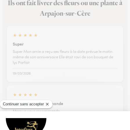
Ils ont fait livrer des fleurs ou une plante à
Arpajon-sur-Cère
★
★
★
★
★
Super
Super Mon amie a reçu ses fleurs à la date prévue le matin
même de son anniversaire Elle était ravi de son bouquet de
lys Parfait
19/03/2026
★
★
★
★
★
Merci je vous recommande
Merci je vous recommande
22/07/2026