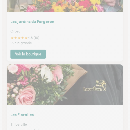
Les Jardins du Forgeron
Orbec
★
★
★
★
★
4.8 (18)
18 rue grande
Voir la boutique
Les Floralies
Thiberville