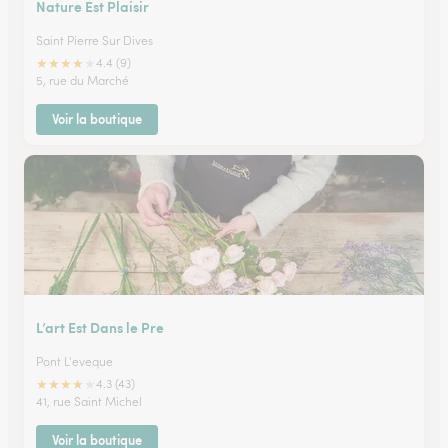
Nature Est Plaisir
Saint Pierre Sur Dives
★
★
★
★
★
4.4 (9)
5, rue du Marché
Voir la boutique
L’art Est Dans le Pre
Pont L'eveque
★
★
★
★
★
4.3 (43)
41, rue Saint Michel
Voir la boutique