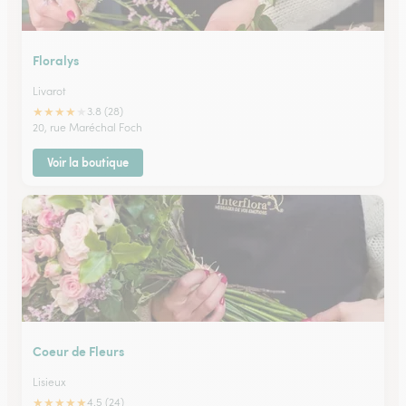
Floralys
Livarot
★
★
★
★
★
3.8 (28)
20, rue Maréchal Foch
Voir la boutique
Coeur de Fleurs
Lisieux
★
★
★
★
★
4.5 (24)