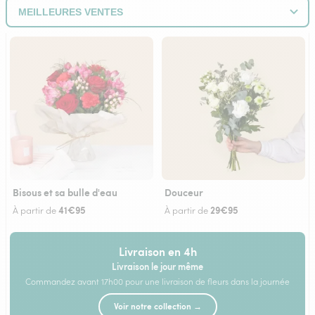
Bisous et sa bulle d'eau
Douceur
41€95
29€95
À partir de
À partir de
Livraison en 4h
Livraison le jour même
Commandez avant 17h00 pour une livraison de fleurs dans la journée
Voir notre collection →