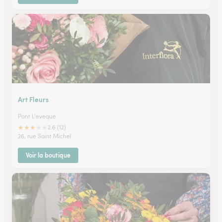
Art Fleurs
Pont L'eveque
★
★
★
★
★
2.6 (12)
26, rue Saint Michel
Voir la boutique