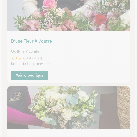
D’une Fleur A L’autre
Ouilly le Vicomte
★
★
★
★
★
4.8 (30)
Route de Coquainvilliers
Voir la boutique