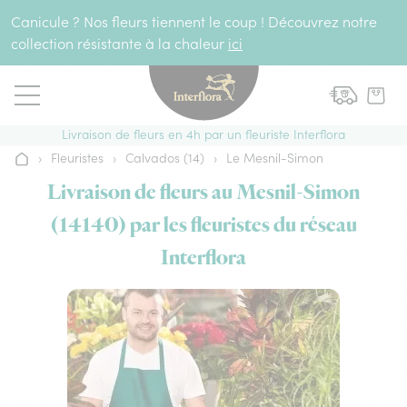
Aller au contenu
Canicule ? Nos fleurs tiennent le coup ! Découvrez notre
collection résistante à la chaleur
ici
Livraison de fleurs en 4h par un fleuriste Interflora
›
Fleuristes
›
Calvados (14)
›
Le Mesnil-Simon
Accueil
Livraison de fleurs au Mesnil-Simon
(14140) par les fleuristes du réseau
Interflora