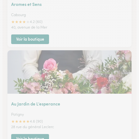
Aromes et Sens
Cabourg
★
★
★
★
★
4.2 (60)
40, avenue de la Mer
Voir la boutique
Au Jardin de L’esperance
Potigny
★
★
★
★
★
4.6 (90)
28 rue du général Leclerc
Voir la boutique