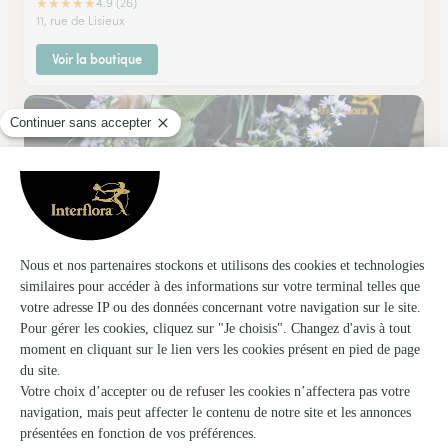
★
★
★
★
★
4.9 (26)
11, rue de Lisieux
Voir la boutique
Fleur D’oranger
Villers Sur Mer
★
★
★
★
★
4.5 (72)
10, avenue des Belges
Voir la boutique