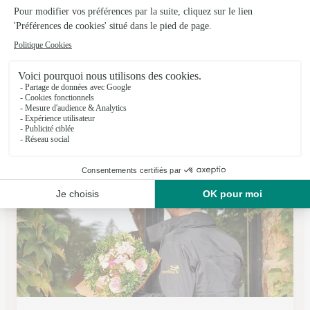
Les Fleurs D’hannah
Houlgate
★
★
★
★
★
4.8 (38)
9, rue du Général Leclerc
Voir la boutique