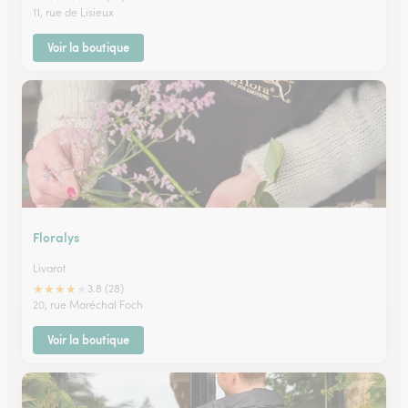
11, rue de Lisieux
Voir la boutique
Floralys
Livarot
★
★
★
★
★
3.8 (28)
20, rue Maréchal Foch
Voir la boutique