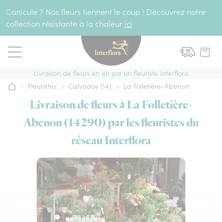
Aller au contenu
Canicule ? Nos fleurs tiennent le coup ! Découvrez notre
collection résistante à la chaleur
ici
Livraison de fleurs en 4h par un fleuriste Interflora
›
Fleuristes
›
Calvados (14)
›
La Folletière-Abenon
Accueil
Livraison de fleurs à La Folletière-
Abenon (14290) par les fleuristes du
réseau Interflora