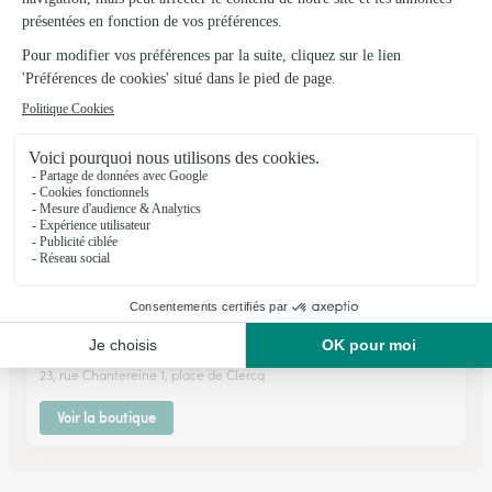
★
★
★
★
★
4.7 (32)
5-7, rue Romain Darchy
Voir la boutique
Au Lys D’or
Beaumont le Roger
★
★
★
★
★
4.6 (108)
23, rue Chantereine 1, place de Clercq
Voir la boutique