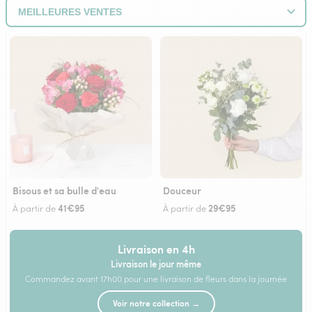
Bisous et sa bulle d'eau
Douceur
41€95
29€95
À partir de
À partir de
Livraison en 4h
Livraison le jour même
Commandez avant 17h00 pour une livraison de fleurs dans la journée
Voir notre collection →