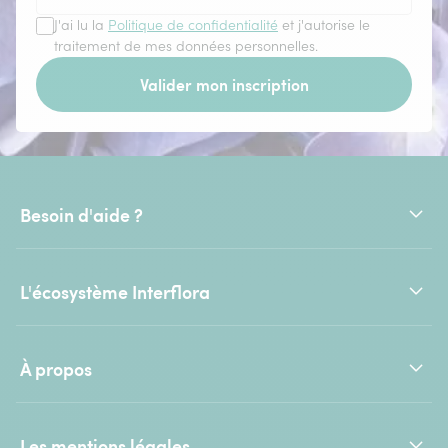
J'ai lu la
Politique de confidentialité
et j'autorise le
traitement de mes données personnelles.
Valider mon inscription
Besoin d'aide ?
L'écosystème Interflora
À propos
Les mentions légales