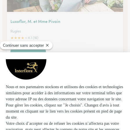
Luxoflor, M. et Mme Pivain
Rugles
★
★
★
★
★
4.1 (16)
2 - 4, rue Aristide Briand
Voir la boutique
Pinot Fleurs
L'aigle