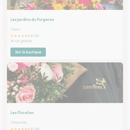
Les Jardins du Forgeron
Orbec
★
★
★
★
★
4.8 (18)
18 rue grande
Voir la boutique
Les Floralies
Thiberville
★
★
★
★
★
4.9 (26)