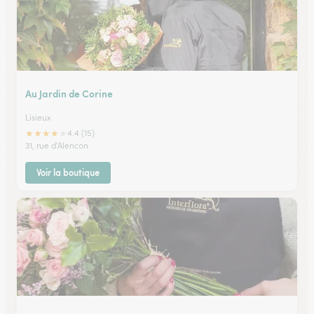
Au Jardin de Corine
Lisieux
★
★
★
★
★
4.4 (15)
31, rue d'Alencon
Voir la boutique