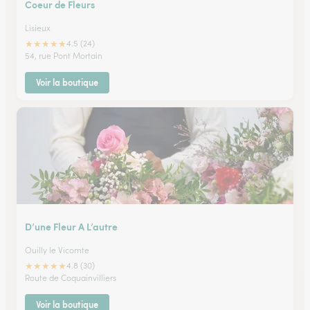
Coeur de Fleurs
Lisieux
★
★
★
★
★
4.5 (24)
54, rue Pont Mortain
Voir la boutique
D’une Fleur A L’autre
Ouilly le Vicomte
★
★
★
★
★
4.8 (30)
Route de Coquainvilliers
Voir la boutique