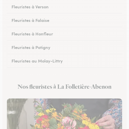
Fleuristes à Verson
Fleuristes à Falaise
Fleuristes à Honfleur
Fleuristes à Potigny
Fleuristes au Molay-Littry
Fleuristes à Pont-l’Évêque
Nos fleuristes à La Folletière-Abenon
Fleuristes à Saint-Martin-de-Fontenay