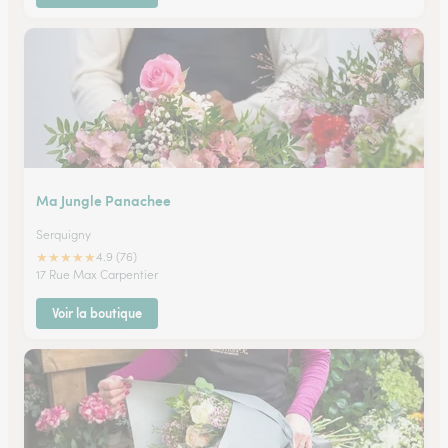
Ma Jungle Panachee
Serquigny
★
★
★
★
★
4.9 (76)
17 Rue Max Carpentier
Voir la boutique