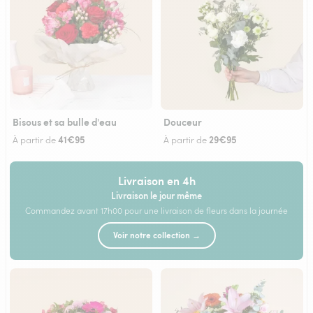
Bisous et sa bulle d'eau
Douceur
41€95
29€95
À partir de
À partir de
Livraison en 4h
Livraison le jour même
Commandez avant 17h00 pour une livraison de fleurs dans la journée
Voir notre collection →