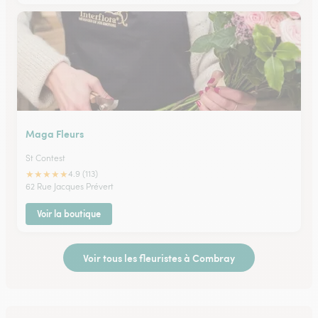
Maga Fleurs
St Contest
★
★
★
★
★
4.9 (113)
62 Rue Jacques Prévert
Voir la boutique
Voir tous les fleuristes à Combray