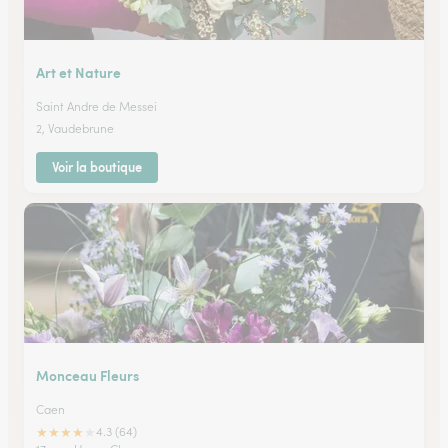
Art et Nature
Saint Andre de Messei
2, Vaudebrune
Voir la boutique
Monceau Fleurs
Caen
★
★
★
★
★
4.3 (64)