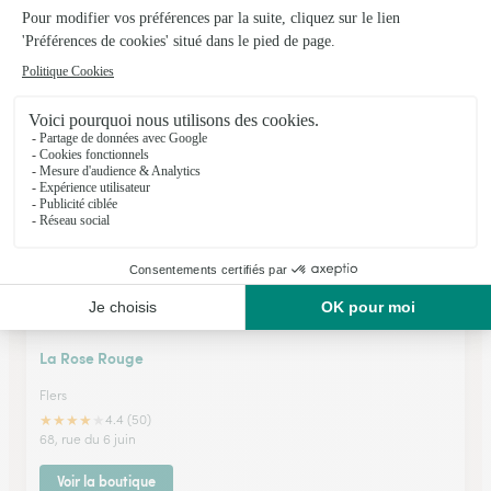
Carre Flore
Flers
★
★
★
★
★
3.7 (53)
5, place Charles de Gaulle
Voir la boutique
La Rose Rouge
Flers
★
★
★
★
★
4.4 (50)
68, rue du 6 juin
Voir la boutique