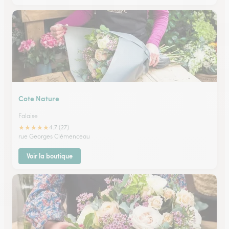
Cote Nature
Falaise
★
★
★
★
★
4.7 (27)
rue Georges Clémenceau
Voir la boutique