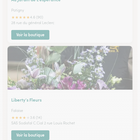
Potigny
★
★
★
★
★
4.6 (90)
28 rue du général Leclerc
Voir la boutique
Liberty’s Fleurs
Falaise
★
★
★
★
★
3.6 (14)
SAS Sodisfal C.Cial 2 rue Louis Rochet
Voir la boutique