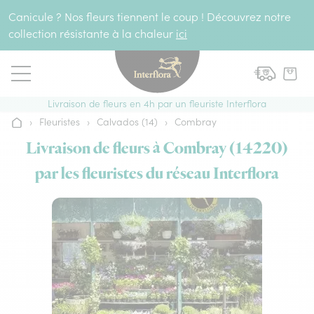
Aller au contenu
Canicule ? Nos fleurs tiennent le coup ! Découvrez notre
collection résistante à la chaleur
ici
Livraison de fleurs en 4h par un fleuriste Interflora
›
Fleuristes
›
Calvados (14)
›
Combray
Accueil
Livraison de fleurs à Combray (14220)
par les fleuristes du réseau Interflora