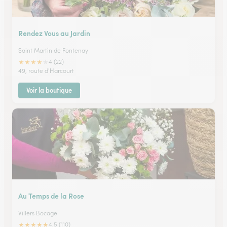
Rendez Vous au Jardin
Saint Martin de Fontenay
★
★
★
★
★
4 (22)
49, route d'Harcourt
Voir la boutique
Au Temps de la Rose
Villers Bocage
★
★
★
★
★
4.5 (110)