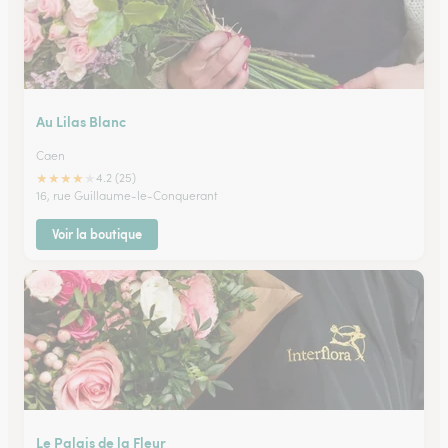
Au Lilas Blanc
Caen
★
★
★
★
★
4.2 (25)
16, rue Guillaume-le-Conquerant
Voir la boutique
Le Palais de la Fleur