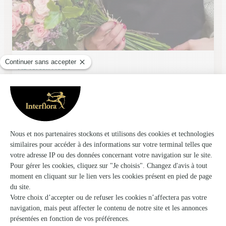
Au Verson Fleuri
Verson
★
★
★
★
★
4.6 (89)
35 bis, rue Général Leclerc
Voir la boutique