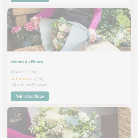
Monceau Fleurs
Fleury Sur Orne
★
★
★
★
★
4.6 (178)
138 avenue d'Harcourt
Voir la boutique