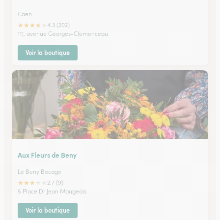
Caen
★
★
★
★
★
4.3 (202)
111, avenue Georges-Clemenceau
Voir la boutique
Aux Fleurs de Beny
Le Beny Bocage
★
★
★
★
★
2.7 (9)
5 Place Dr Jean Maugeais
Voir la boutique