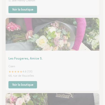
17, ave Henry Cheron
Voir la boutique
Les Fougeres, Amice S.
Caen
★
★
★
★
★
4.6 (131)
68, rue de Vaucelles
Voir la boutique