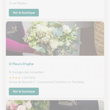
13 rue Pasteur
Voir la boutique
O Fleurs D’ophe
St Georges des Groseillers
★
★
★
★
★
3.8 (1213)
24 rue de Neuville C. Commercial Carrefour Le Tremblay
Voir la boutique