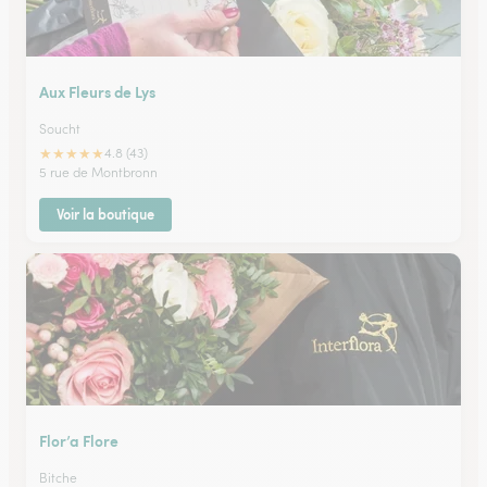
Aux Fleurs de Lys
Soucht
★
★
★
★
★
4.8 (43)
5 rue de Montbronn
Voir la boutique
Flor’a Flore
Bitche