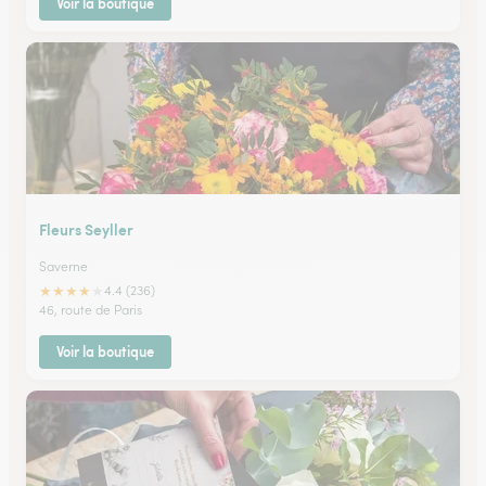
Voir la boutique
Fleurs Seyller
Saverne
★
★
★
★
★
4.4 (236)
46, route de Paris
Voir la boutique