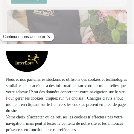
Fleurs Ernst
Hattmatt
★
★
★
★
★
4.6 (172)
17, rue du Sable
Voir la boutique