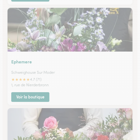
Ephemere
Schweighouse Sur Moder
★
★
★
★
★
4.7 (71)
1, rue de Nierderbronn
Voir la boutique