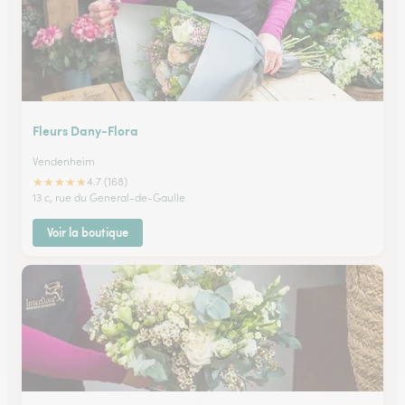
Fleurs Dany-Flora
Vendenheim
★
★
★
★
★
4.7 (168)
13 c, rue du General-de-Gaulle
Voir la boutique