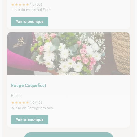
★
★
★
★
★
4.8 (36)
11 rue du maréchal Foch
Voir la boutique
Rouge Coquelicot
Bitche
★
★
★
★
★
4.6 (46)
37 rue de Sarreguemines
Voir la boutique