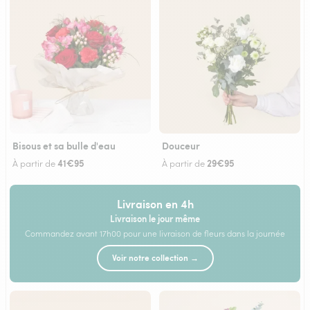
Bisous et sa bulle d'eau
Douceur
41€95
29€95
À partir de
À partir de
Livraison en 4h
Livraison le jour même
Commandez avant 17h00 pour une livraison de fleurs dans la journée
Voir notre collection →