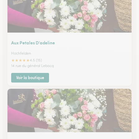
Aux Petales D’adeline
Hochfelden
★
★
★
★
★
4.5 (15)
14 rue du général Lebocq
Voir la boutique