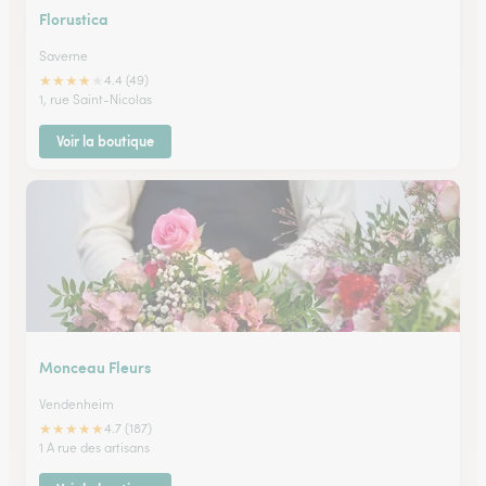
Florustica
Saverne
★
★
★
★
★
4.4 (49)
1, rue Saint-Nicolas
Voir la boutique
Monceau Fleurs
Vendenheim
★
★
★
★
★
4.7 (187)
1 A rue des artisans