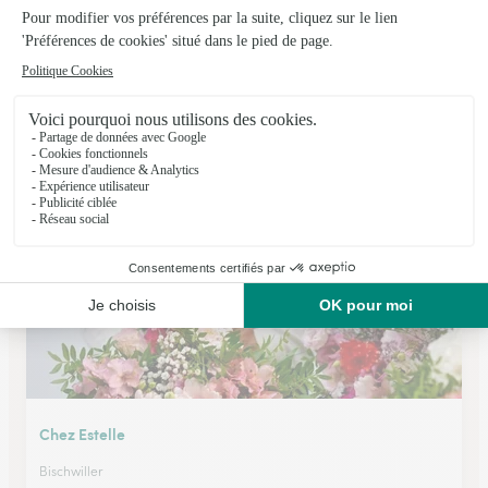
Art Floral, Marc Muller
Brumath
★
★
★
★
★
4.5 (4)
182 A, avenue de Strasbourg
Voir la boutique
Chez Estelle
Bischwiller