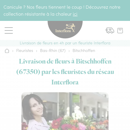
Aller au contenu
Canicule ? Nos fleurs tiennent le coup ! Découvrez notre
collection résistante à la chaleur
ici
Livraison de fleurs en 4h par un fleuriste Interflora
›
Fleuristes
›
Bas-Rhin (67)
›
Bitschhoffen
Accueil
Livraison de fleurs à Bitschhoffen
(67350) par les fleuristes du réseau
Interflora