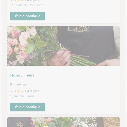
★
★
★
★
★
13, route de Rothbach
Voir la boutique
Hanau Fleurs
Bouxwiller
★
★
★
★
★
4.9 (92)
5, rue du Canal
Voir la boutique