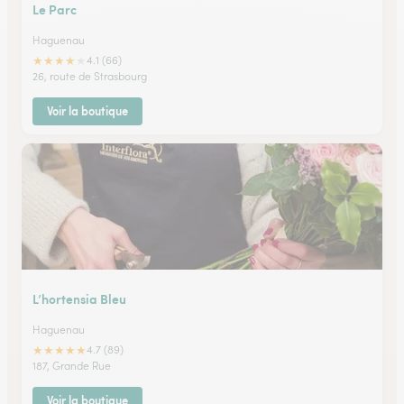
Le Parc
Haguenau
★
★
★
★
★
4.1 (66)
26, route de Strasbourg
Voir la boutique
L’hortensia Bleu
Haguenau
★
★
★
★
★
4.7 (89)
187, Grande Rue
Voir la boutique