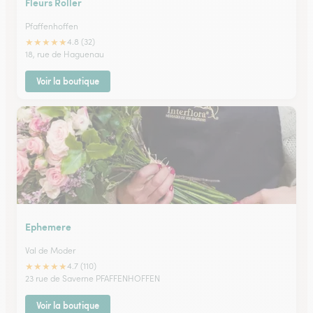
Fleurs Roller
Pfaffenhoffen
★
★
★
★
★
4.8 (32)
18, rue de Haguenau
Voir la boutique
Ephemere
Val de Moder
★
★
★
★
★
4.7 (110)
23 rue de Saverne PFAFFENHOFFEN
Voir la boutique