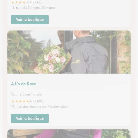
★
★
★
★
★
4.2 (42)
13, rue du Général Rampont
Voir la boutique
A L’o de Rose
Soultz Sous Forets
★
★
★
★
★
4.7 (108)
10, rue des Barons de Fleckenstein
Voir la boutique