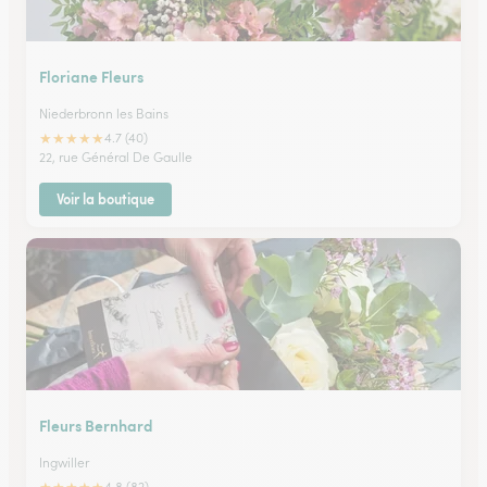
Floriane Fleurs
Niederbronn les Bains
★
★
★
★
★
4.7 (40)
22, rue Général De Gaulle
Voir la boutique
Fleurs Bernhard
Ingwiller
4.8 (82)