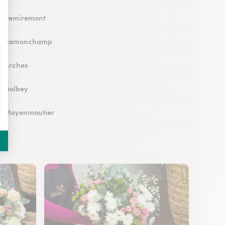
 à Remiremont
s à Ramonchamp
 à Arches
 à Golbey
 à Moyenmoutier
 à Anould
 à Charmes