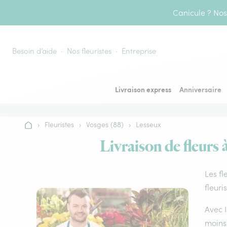
Aller au contenu
Canicule ? Nos 
Besoin d’aide
Nos fleuristes
Entreprise
Livraison express
Anniversaire
›
Fleuristes
›
Vosges (88)
›
Lesseux
Accueil
Livraison de fleurs 
Les fl
fleuri
Avec I
moins