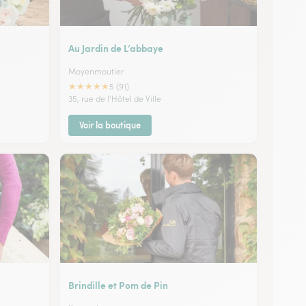
Au Jardin de L’abbaye
Moyenmoutier
★
★
★
★
★
5 (91)
35, rue de l'Hôtel de Ville
Voir la boutique
Brindille et Pom de Pin