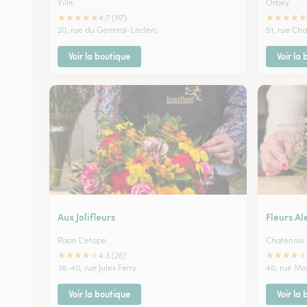
Ville
Orbey
★
★
★
★
★
★
★
★
★
★
4.7 (117)
20, rue du General-Leclerc
51, rue Cha
Voir la boutique
Voir la
Aux Jolifleurs
Fleurs A
Raon L'etape
Chatenois
★
★
★
★
★
★
★
★
★
★
4.3 (26)
38-40, rue Jules Ferry
46, rue Ma
Voir la boutique
Voir la