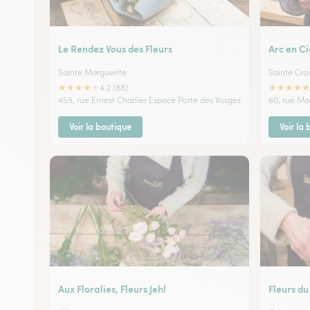
Le Rendez Vous des Fleurs
Arc en Ci
Sainte Marguerite
Sainte Cro
★
★
★
★
★
★
★
★
★
★
4.2 (88)
459, rue Ernest Charlier Espace Porte des Vosges
60, rue Ma
Voir la boutique
Voir la
Aux Floralies, Fleurs Jehl
Fleurs d