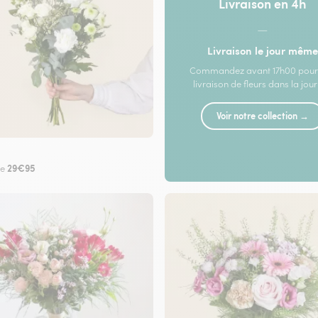
Livraison en 4h
—
Livraison le jour même
Commandez avant 17h00 pour
livraison de fleurs dans la jou
Voir notre collection →
29€95
de