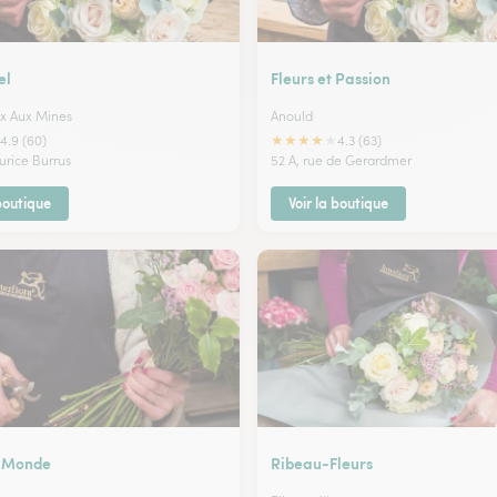
el
Fleurs et Passion
ix Aux Mines
Anould
★
★
★
★
★
4.9 (60)
4.3 (63)
urice Burrus
52 A, rue de Gerardmer
 boutique
Voir la boutique
u Monde
Ribeau-Fleurs