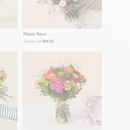
Plaisir fleuri
36€95
À partir de