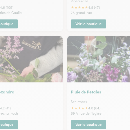
Ribeauville
★
★
★
★
★
4.6 (109)
4.8 (47)
rles de Gaulle
27, grand-rue
 boutique
Voir la boutique
lexandra
Pluie de Petales
Schirmeck
★
★
★
★
★
4.2 (41)
4.8 (64)
rechal Foch
69 A, rue de l'Eglise
 boutique
Voir la boutique