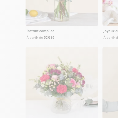
Instant complice
Joyeux a
52€95
À partir de
À partir 