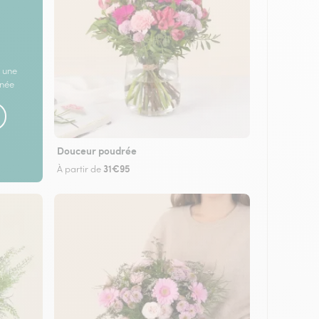
 une
rnée
Douceur poudrée
31€95
À partir de