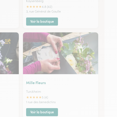
Kaysersberg
★
★
★
★
★
4.8 (42)
3, rue Général de Gaulle
Voir la boutique
Mille Fleurs
Turckheim
★
★
★
★
★
5 (4)
1 rue des benedictins
Voir la boutique