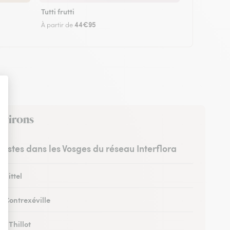
Tutti frutti
44€95
À partir de
environs
uristes dans les Vosges du réseau Interflora
 Vittel
à Contrexéville
au Thillot