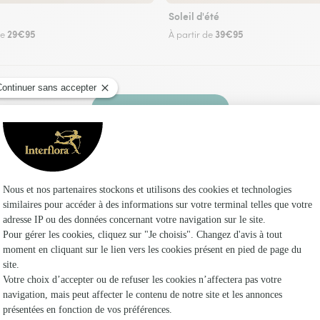
Soleil d'été
29€95
39€95
de
À partir de
Faire livrer des fleurs
 un fleuriste Interflora à Lesseux et dans ses 
Les fle
Fleuristes à
Fleuristes 
Fleuristes 