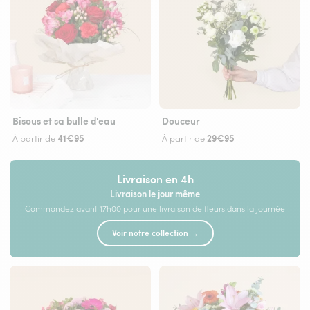
Bisous et sa bulle d'eau
Douceur
41€95
29€95
À partir de
À partir de
Livraison en 4h
Livraison le jour même
Commandez avant 17h00 pour une livraison de fleurs dans la journée
Voir notre collection →