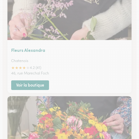
Fleurs Alexandra
Chatenois
★
★
★
★
★
4.2 (41)
46, rue Marechal Foch
Voir la boutique