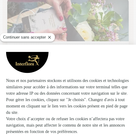
Mille Fleurs
Turckheim
★
★
★
★
★
5 (4)
1 rue des benedictins
Voir la boutique