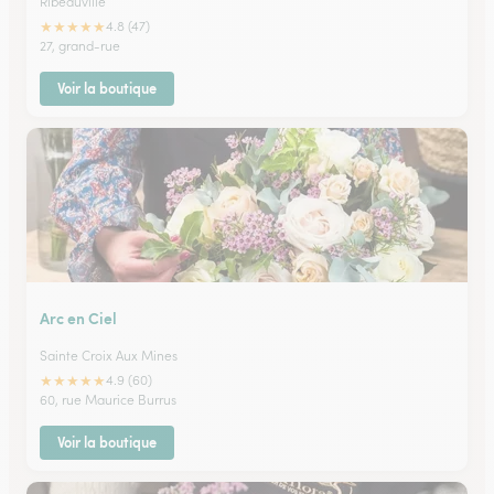
Ribeauville
★
★
★
★
★
4.8 (47)
27, grand-rue
Voir la boutique
Arc en Ciel
Sainte Croix Aux Mines
★
★
★
★
★
4.9 (60)
60, rue Maurice Burrus
Voir la boutique