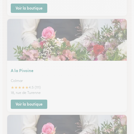
Voir la boutique
A la Pivoine
Colmar
★
★
★
★
★
4.5 (111)
18, rue de Turenne
Voir la boutique