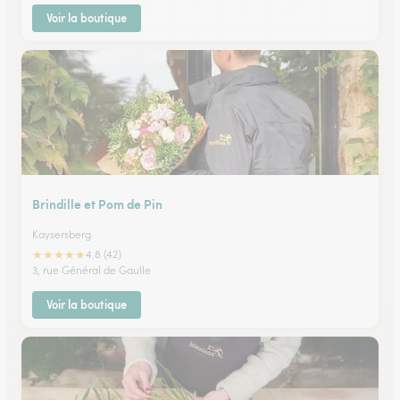
Voir la boutique
Brindille et Pom de Pin
Kaysersberg
★
★
★
★
★
4.8 (42)
3, rue Général de Gaulle
Voir la boutique