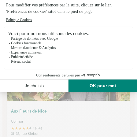
Fleurs & Prestige
Colmar
★
★
★
★
★
4.9 (127)
8, rue Golbéry
Voir la boutique
Aux Fleurs de Nice
Colmar
★
★
★
★
★
4.7 (84)
31-33, rue Kleber