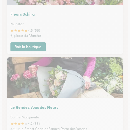
Fleurs Schira
Munster
★
★
★
★
★
4.5 (56)
6, place du Marché
Voir la boutique
Le Rendez Vous des Fleurs
Sainte Marguerite
★
★
★
★
★
4.2 (88)
459, rue Ernest Charlier Espace Porte des Vosges