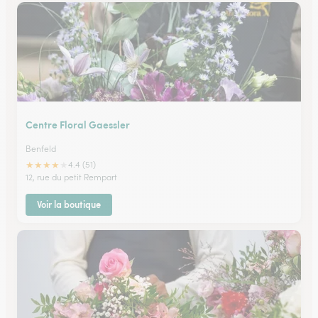
Centre Floral Gaessler
Benfeld
★
★
★
★
★
4.4 (51)
12, rue du petit Rempart
Voir la boutique