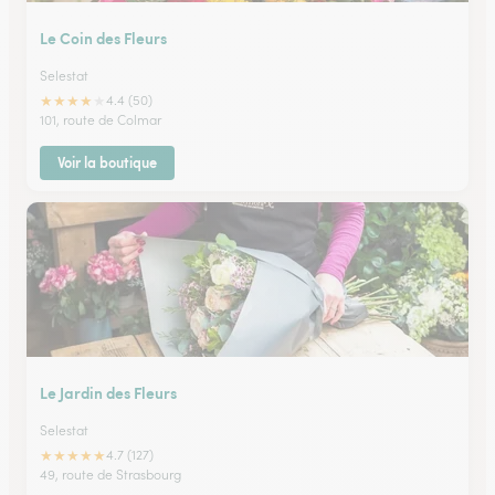
Le Coin des Fleurs
Selestat
★
★
★
★
★
4.4 (50)
101, route de Colmar
Voir la boutique
Le Jardin des Fleurs
Selestat
★
★
★
★
★
4.7 (127)
49, route de Strasbourg