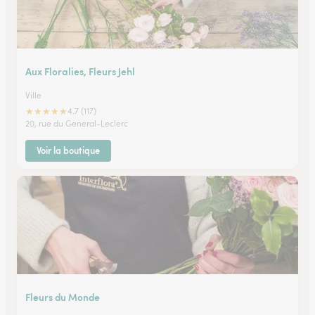
Aux Floralies, Fleurs Jehl
Ville
★
★
★
★
★
4.7 (117)
20, rue du General-Leclerc
Voir la boutique
Fleurs du Monde