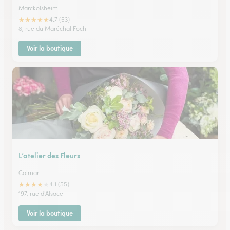
Marckolsheim
★
★
★
★
★
4.7 (53)
8, rue du Maréchal Foch
Voir la boutique
L’atelier des Fleurs
Colmar
★
★
★
★
★
4.1 (55)
197, rue d'Alsace
Voir la boutique