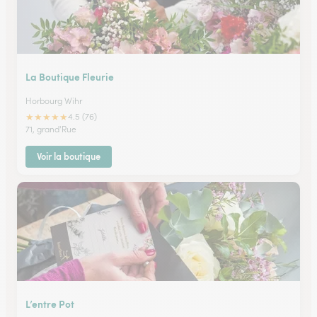
La Boutique Fleurie
Horbourg Wihr
★
★
★
★
★
4.5 (76)
71, grand'Rue
Voir la boutique
L’entre Pot