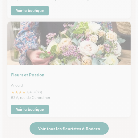
Voir la boutique
Fleurs et Passion
Anould
★
★
★
★
★
4.3 (63)
52 A, rue de Gerardmer
Voir la boutique
Voir tous les fleuristes à Rodern