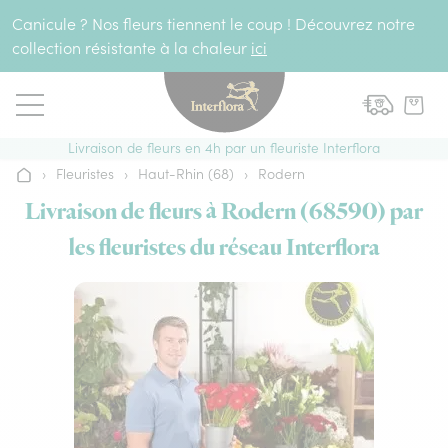
Aller au contenu
Canicule ? Nos fleurs tiennent le coup ! Découvrez notre
collection résistante à la chaleur
ici
Livraison de fleurs en 4h par un fleuriste Interflora
›
Fleuristes
›
Haut-Rhin (68)
›
Rodern
Accueil
Livraison de fleurs à Rodern (68590) par
les fleuristes du réseau Interflora