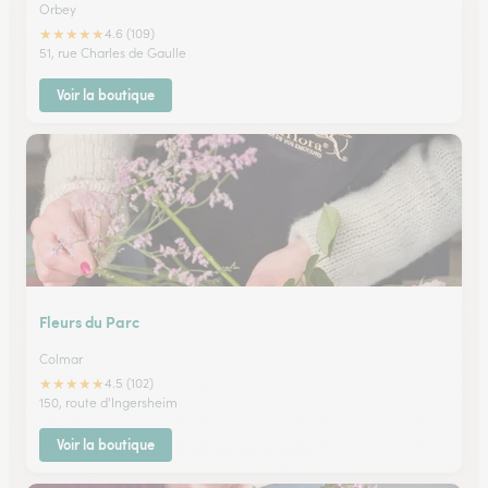
Orbey
★
★
★
★
★
4.6 (109)
51, rue Charles de Gaulle
Voir la boutique
Fleurs du Parc
Colmar
★
★
★
★
★
4.5 (102)
150, route d'Ingersheim
Voir la boutique