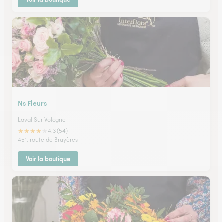
Ns Fleurs
Laval Sur Vologne
★
★
★
★
★
4.3 (54)
451, route de Bruyères
Voir la boutique