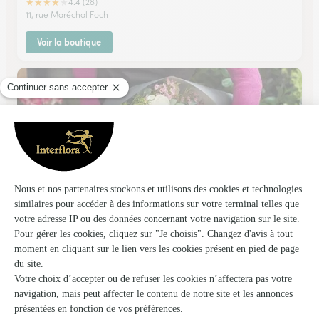
★
★
★
★
★
4.4 (28)
11, rue Maréchal Foch
Voir la boutique
Ribeau-Fleurs
Ribeauville
★
★
★
★
★
4.8 (47)
27, grand-rue
Voir la boutique