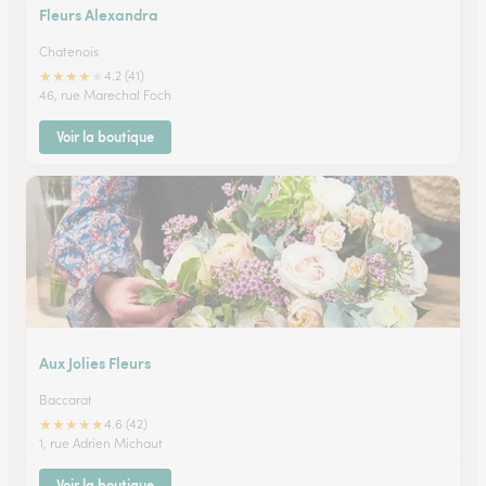
Fleurs Alexandra
Chatenois
★
★
★
★
★
4.2 (41)
46, rue Marechal Foch
Voir la boutique
Aux Jolies Fleurs
Baccarat
★
★
★
★
★
4.6 (42)
1, rue Adrien Michaut
Voir la boutique