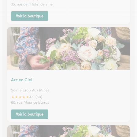
35, rue de l'Hôtel de Ville
Voir la boutique
Arc en Ciel
Sainte Croix Aux Mines
★
★
★
★
★
4.9 (60)
60, rue Maurice Burrus
Voir la boutique