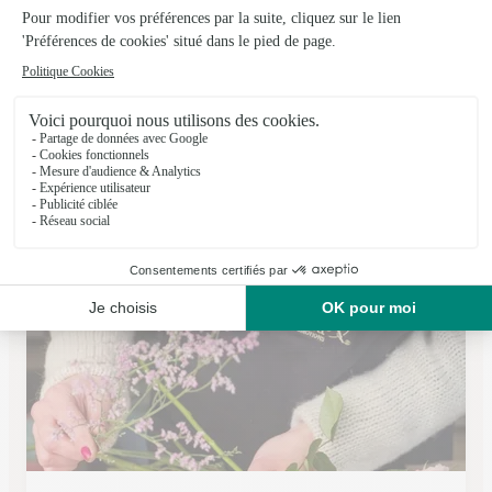
Brindille et Pom de Pin
Kaysersberg
★
★
★
★
★
4.8 (42)
3, rue Général de Gaulle
Voir la boutique