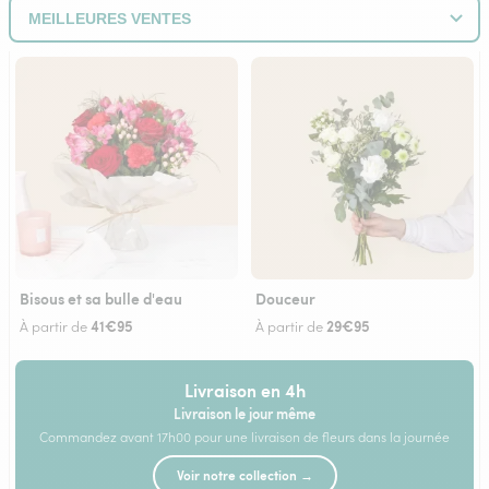
Bisous et sa bulle d'eau
Douceur
41€95
29€95
À partir de
À partir de
Livraison en 4h
Livraison le jour même
Commandez avant 17h00 pour une livraison de fleurs dans la journée
Voir notre collection →