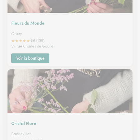
Fleurs du Monde
Orbey
★
★
★
★
★
4.6 (109)
51, rue Charles de Gaulle
Voir la boutique
Cristal Flore
Badonviller