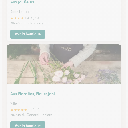
Aux Jolifleurs
Raon L'etape
★
★
★
★
★
4.3 (26)
38-40, rue Jules Ferry
Voir la boutique
Aux Floralies, Fleurs Jehl
Ville
★
★
★
★
★
4.7 (117)
20, rue du General-Leclerc
Voir la boutique