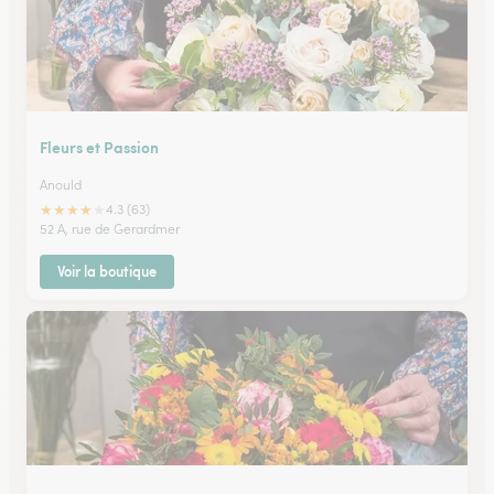
Fleurs et Passion
Anould
★
★
★
★
★
4.3 (63)
52 A, rue de Gerardmer
Voir la boutique