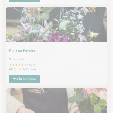
Pluie de Petales
Schirmeck
★
★
★
★
★
4.8 (64)
69 A, rue de l'Eglise
Voir la boutique