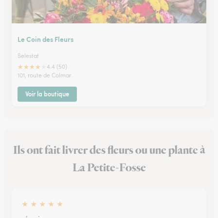
Le Coin des Fleurs
Selestat
★
★
★
★
★
4.4 (50)
101, route de Colmar
Voir la boutique
Ils ont fait livrer des fleurs ou une plante à
La Petite-Fosse
★
★
★
★
★