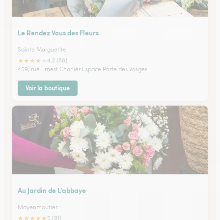
Le Rendez Vous des Fleurs
Sainte Marguerite
★
★
★
★
★
4.2 (88)
459, rue Ernest Charlier Espace Porte des Vosges
Voir la boutique
Au Jardin de L’abbaye
Moyenmoutier
★
★
★
★
★
5 (91)