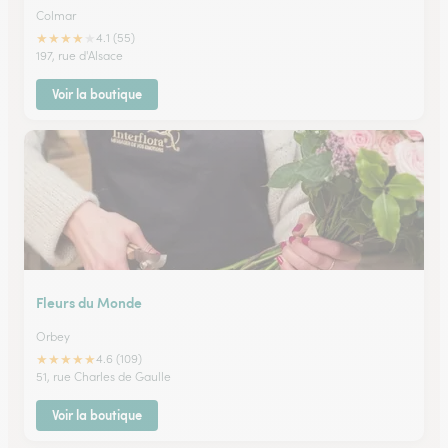
Colmar
★
★
★
★
★
4.1 (55)
197, rue d'Alsace
Voir la boutique
Fleurs du Monde
Orbey
★
★
★
★
★
4.6 (109)
51, rue Charles de Gaulle
Voir la boutique