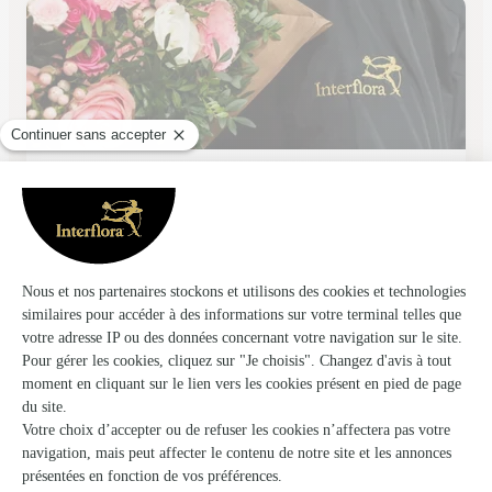
Fleurs & Prestige
Colmar
★
★
★
★
★
4.9 (127)
8, rue Golbéry
Voir la boutique