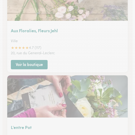
Aux Floralies, Fleurs Jehl
Ville
★
★
★
★
★
4.7 (117)
20, rue du General-Leclerc
Voir la boutique
L’entre Pot