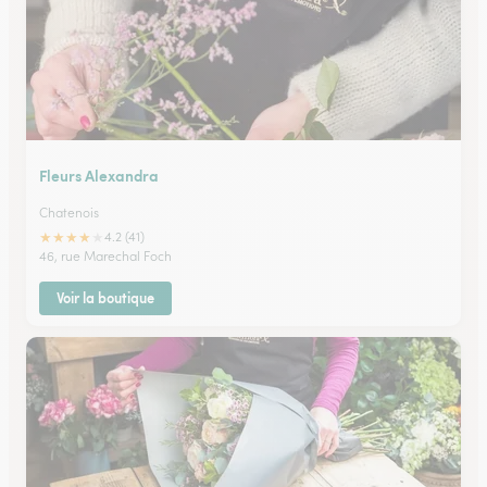
Fleurs Alexandra
Chatenois
★
★
★
★
★
4.2 (41)
46, rue Marechal Foch
Voir la boutique