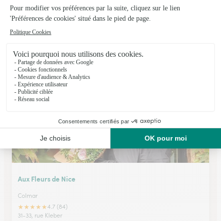
La Boutique Fleurie
Horbourg Wihr
★
★
★
★
★
4.5 (76)
71, grand'Rue
Voir la boutique
Aux Fleurs de Nice
Colmar
★
★
★
★
★
4.7 (84)
31-33, rue Kleber