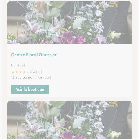
Centre Floral Gaessler
Benfeld
★
★
★
★
★
4.4 (51)
12, rue du petit Rempart
Voir la boutique