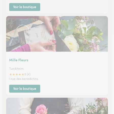
Voir la boutique
Mille Fleurs
Turckheim
★
★
★
★
★
5 (4)
1 rue des benedictins
Voir la boutique