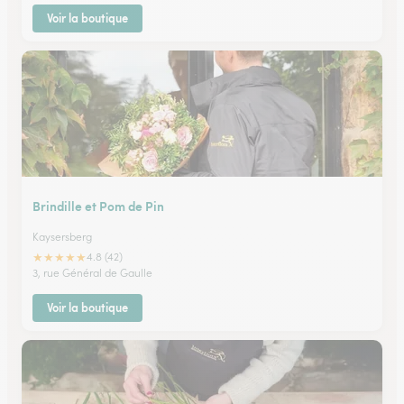
Voir la boutique
Brindille et Pom de Pin
Kaysersberg
★
★
★
★
★
4.8 (42)
3, rue Général de Gaulle
Voir la boutique