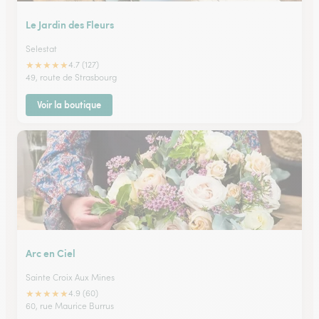
Le Jardin des Fleurs
Selestat
★
★
★
★
★
4.7 (127)
49, route de Strasbourg
Voir la boutique
Arc en Ciel
Sainte Croix Aux Mines
★
★
★
★
★
4.9 (60)
60, rue Maurice Burrus