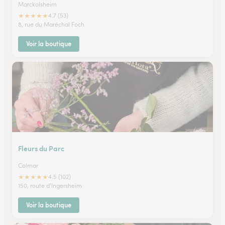
Marckolsheim
★
★
★
★
★
4.7 (53)
8, rue du Maréchal Foch
Voir la boutique
Fleurs du Parc
Colmar
★
★
★
★
★
4.5 (102)
150, route d'Ingersheim
Voir la boutique