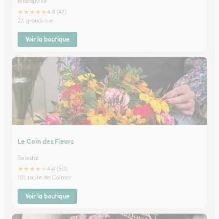
Ribeauville
★
★
★
★
★
4.8 (47)
27, grand-rue
Voir la boutique
Le Coin des Fleurs
Selestat
★
★
★
★
★
4.4 (50)
101, route de Colmar
Voir la boutique