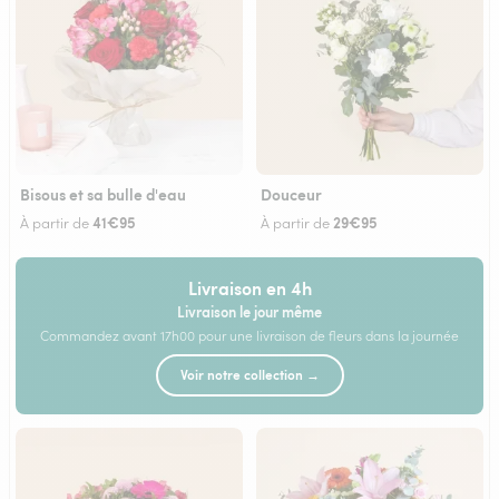
Bisous et sa bulle d'eau
Douceur
41€95
29€95
À partir de
À partir de
Livraison en 4h
Livraison le jour même
Commandez avant 17h00 pour une livraison de fleurs dans la journée
Voir notre collection →