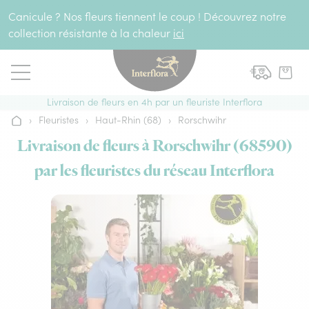
Aller au contenu
Canicule ? Nos fleurs tiennent le coup ! Découvrez notre
collection résistante à la chaleur
ici
Livraison de fleurs en 4h par un fleuriste Interflora
›
Fleuristes
›
Haut-Rhin (68)
›
Rorschwihr
Accueil
Livraison de fleurs à Rorschwihr (68590)
par les fleuristes du réseau Interflora