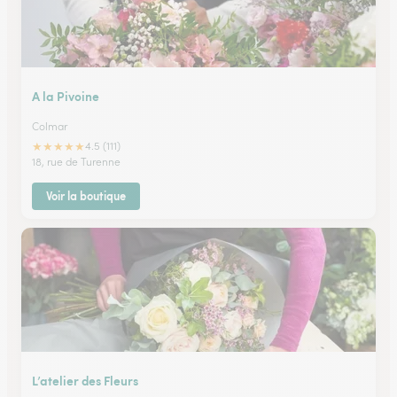
A la Pivoine
Colmar
★
★
★
★
★
4.5 (111)
18, rue de Turenne
Voir la boutique
L’atelier des Fleurs