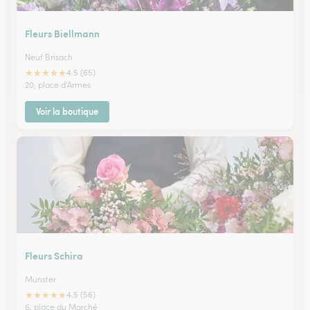
Fleurs Biellmann
Neuf Brisach
★
★
★
★
★
4.5 (65)
20, place d'Armes
Voir la boutique
Fleurs Schira
Munster
★
★
★
★
★
4.5 (56)
6, place du Marché