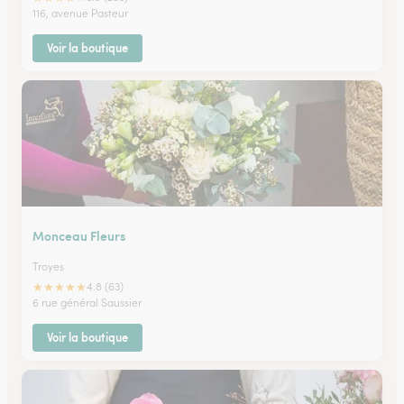
116, avenue Pasteur
Voir la boutique
Monceau Fleurs
Troyes
★
★
★
★
★
4.8 (63)
6 rue général Saussier
Voir la boutique