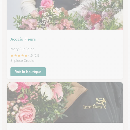
Acacia Fleurs
Mery Sur Seine
★
★
★
★
★
4.8 (21)
5, place Croala
Voir la boutique