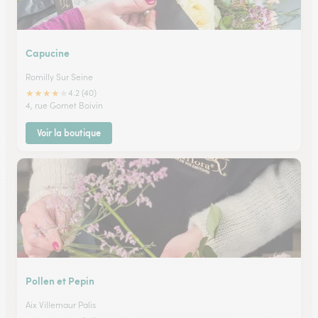
Capucine
Romilly Sur Seine
★
★
★
★
★
4.2 (40)
4, rue Gornet Boivin
Voir la boutique
Pollen et Pepin
Aix Villemaur Palis