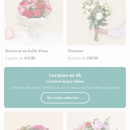
Bisous et sa bulle d'eau
Douceur
41€95
29€95
À partir de
À partir de
Livraison en 4h
Livraison le jour même
Commandez avant 17h00 pour une livraison de fleurs dans la journée
Voir notre collection →