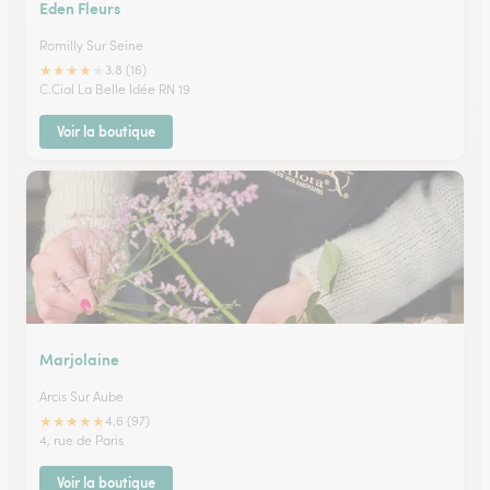
Eden Fleurs
Romilly Sur Seine
★
★
★
★
★
3.8 (16)
C.Cial La Belle Idée RN 19
Voir la boutique
Marjolaine
Arcis Sur Aube
★
★
★
★
★
4.6 (97)
4, rue de Paris
Voir la boutique