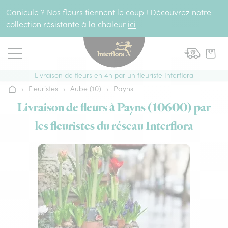
Aller au contenu
Canicule ? Nos fleurs tiennent le coup ! Découvrez notre
collection résistante à la chaleur
ici
Livraison de fleurs en 4h par un fleuriste Interflora
›
Fleuristes
›
Aube (10)
›
Payns
Accueil
Livraison de fleurs à Payns (10600) par
les fleuristes du réseau Interflora