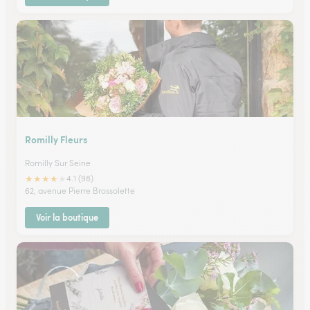
Romilly Fleurs
Romilly Sur Seine
★
★
★
★
★
4.1 (98)
62, avenue Pierre Brossolette
Voir la boutique