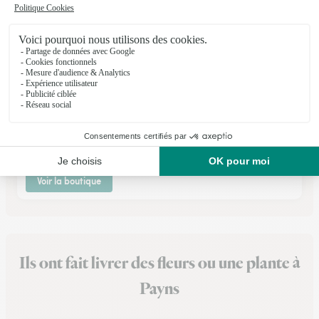
La Rose des Vents
Saint Parres les Vaudes
★
★
★
★
★
4.2 (33)
27, bd François Mothré
Voir la boutique
Ils ont fait livrer des fleurs ou une plante à
Payns