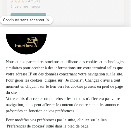
★
★
★
★
★
4.2 (24)
5 rue Ernest Furgon
Voir la boutique
La Halte Verte
St Benoist Sur Vanne
★
★
★
★
★
5 (31)
12 Rue Neuve
Voir la boutique