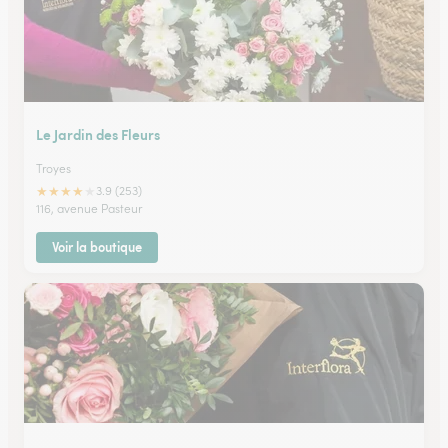
Le Jardin des Fleurs
Troyes
★
★
★
★
★
3.9 (253)
116, avenue Pasteur
Voir la boutique