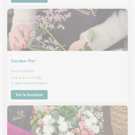
Garden-Flor
Saint Florentin
★
★
★
★
★
4.3 (118)
2, allée Gérard Magne
Voir la boutique