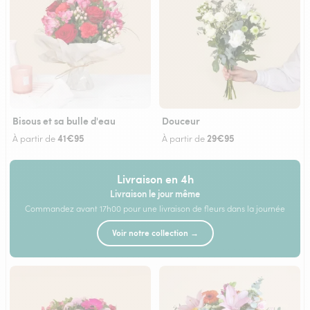
Bisous et sa bulle d'eau
Douceur
41€95
29€95
À partir de
À partir de
Livraison en 4h
Livraison le jour même
Commandez avant 17h00 pour une livraison de fleurs dans la journée
Voir notre collection →