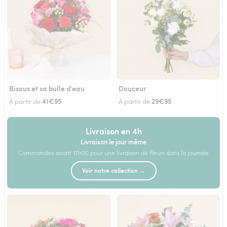
Bisous et sa bulle d'eau
Douceur
41€95
29€95
À partir de
À partir de
Livraison en 4h
Livraison le jour même
Commandez avant 17h00 pour une livraison de fleurs dans la journée
Voir notre collection →