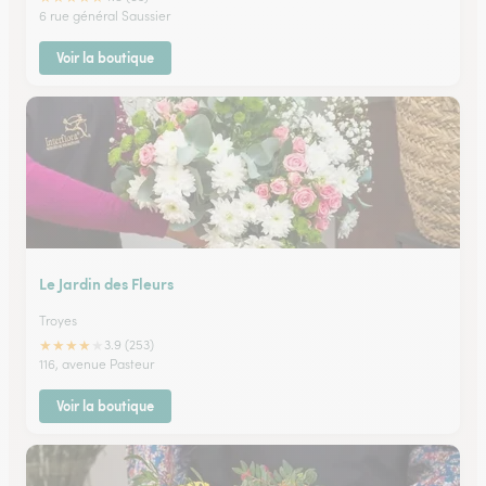
6 rue général Saussier
Voir la boutique
Le Jardin des Fleurs
Troyes
★
★
★
★
★
3.9 (253)
116, avenue Pasteur
Voir la boutique