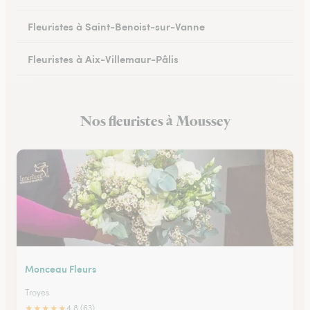
Fleuristes à Saint-Benoist-sur-Vanne
Fleuristes à Aix-Villemaur-Pâlis
Fleuristes à Saint-Parres-lès-Vaudes
Nos fleuristes à Moussey
Monceau Fleurs
Troyes
★
★
★
★
★
4.8 (63)