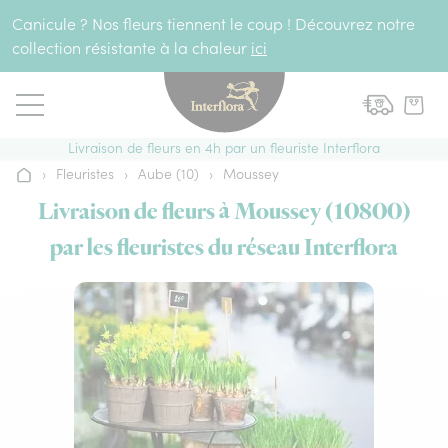
Aller au contenu
Canicule ? Nos fleurs tiennent le coup ! Découvrez notre
collection résistante à la chaleur
ici
Livraison de fleurs en 4h par un fleuriste Interflora
›
Fleuristes
›
Aube (10)
›
Moussey
Accueil
Livraison de fleurs à Moussey (10800)
par les fleuristes du réseau Interflora