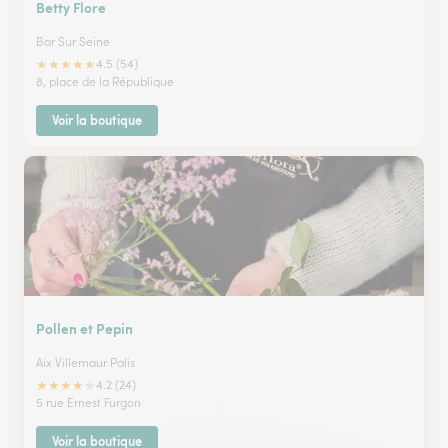
Betty Flore
Bar Sur Seine
★
★
★
★
★
4.5 (54)
8, place de la République
Voir la boutique
Pollen et Pepin
Aix Villemaur Palis
★
★
★
★
★
4.2 (24)
5 rue Ernest Furgon
Voir la boutique