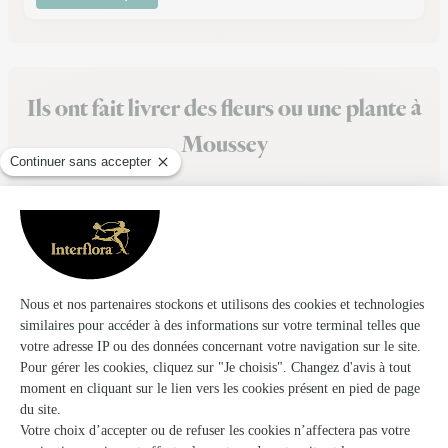
Ils ont fait livrer des fleurs ou une plante à
Moussey
★
★
★
★
★
Site intuitif
Site intuitif, très clair, choix de fleurs important pour toutes
occasions
15/02/2026
★
★
★
★
★
Livraison en tout point conforme a mes…