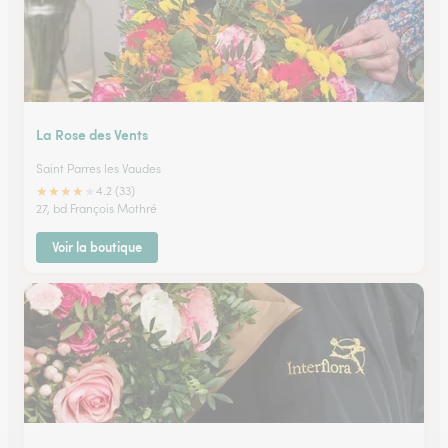
La Rose des Vents
Saint Parres les Vaudes
★
★
★
★
★
4.2 (33)
27, bd François Mothré
Voir la boutique