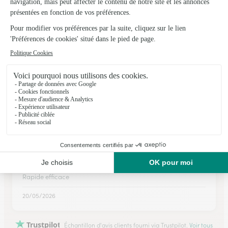
Livraison en tout point conforme a mes attentes
16/02/2026
★
★
★
★
★
tres bon avis
accès facile choix important livraison et paiement rapide
27/01/2026
★
★
★
★
★
Rapide efficace
Rapide efficace
20/05/2026
Trustpilot
Échantillon d'avis clients fourni via Trustpilot.
Voir tous