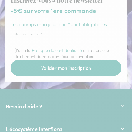
Inscrivez-vous à notre newsletter
-5€ sur votre 1ère commande
Les champs marqués d'un * sont obligatoires.
Adresse e-mail
*
J'ai lu la
Politique de confidentialité
et j'autorise le
traitement de mes données personnelles.
Valider mon inscription
Besoin d'aide ?
L'écosystème Interflora