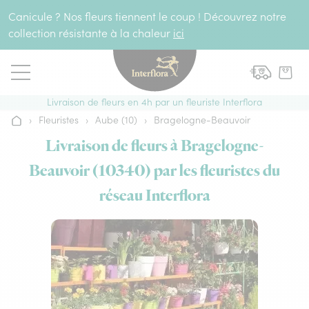
Aller au contenu
Canicule ? Nos fleurs tiennent le coup ! Découvrez notre
collection résistante à la chaleur
ici
Livraison de fleurs en 4h par un fleuriste Interflora
›
Fleuristes
›
Aube (10)
›
Bragelogne-Beauvoir
Accueil
Livraison de fleurs à Bragelogne-
Beauvoir (10340) par les fleuristes du
réseau Interflora