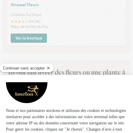
Strassel Fleurs
Chatillon Sur Seine
★
★
★
★
★
3.9 (46)
Place de la Ville du Puy
Voir la boutique
Ils ont fait livrer des fleurs ou une plante à
Bragelogne-Beauvoir
★
★
★
★
★
Tres bien livraison a domicile
Tres bien livraison a domicile
10/01/2026