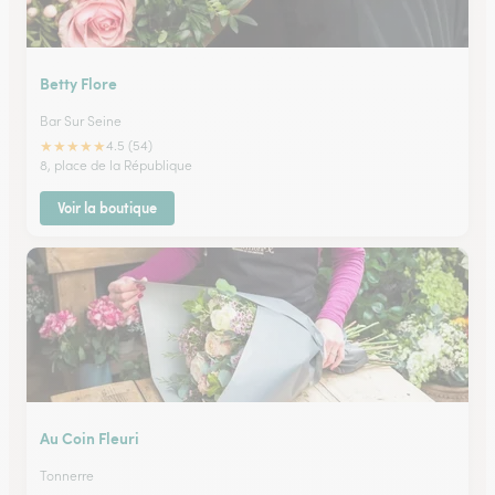
Betty Flore
Bar Sur Seine
★
★
★
★
★
4.5 (54)
8, place de la République
Voir la boutique
Au Coin Fleuri
Tonnerre