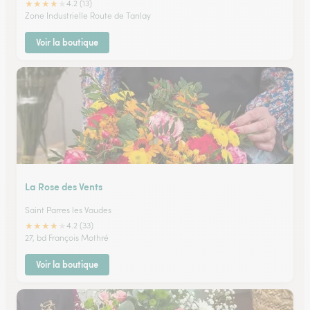
★
★
★
★
★
4.2 (13)
Zone Industrielle Route de Tanlay
Voir la boutique
La Rose des Vents
Saint Parres les Vaudes
★
★
★
★
★
4.2 (33)
27, bd François Mothré
Voir la boutique