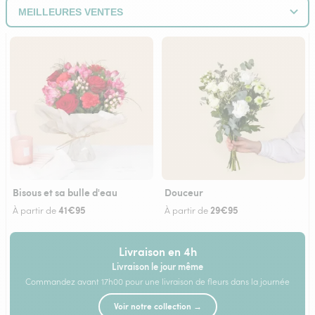
Bisous et sa bulle d'eau
Douceur
41€95
29€95
À partir de
À partir de
Livraison en 4h
Livraison le jour même
Commandez avant 17h00 pour une livraison de fleurs dans la journée
Voir notre collection →