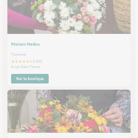
Maison Hedou
Tonnerre
★
★
★
★
★
4.8 (49)
9 rue Saint Pierre
Voir la boutique