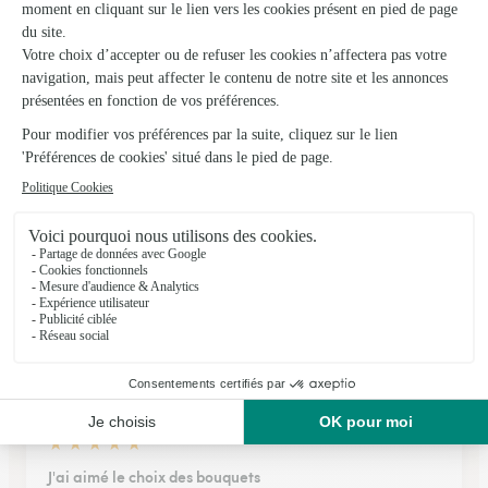
★
★
★
★
★
J’attends la livraison
J’attends la livraison pour donner un avis documenté.
22/12/2025
★
★
★
★
★
Excellent site et facile c est top
Excellent site et facile c est top
06/12/2025
★
★
★
★
★
J'ai aimé le choix des bouquets