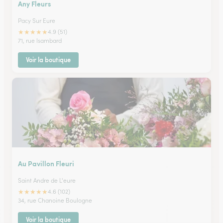
Any Fleurs
Pacy Sur Eure
★
★
★
★
★
4.9 (51)
71, rue Isambard
Voir la boutique
Au Pavillon Fleuri
Saint Andre de L'eure
★
★
★
★
★
4.6 (102)
34, rue Chanoine Boulogne
Voir la boutique