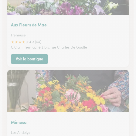
Aux Fleurs de Mae
Freneuse
★
★
★
★
★
4.3 (44)
C.Cial Intermaché 2 bis, rue Charles De Gaulle
Voir la boutique
Mimosa
Les Andelys