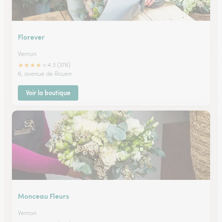
Florever
Vernon
★
★
★
★
★
4.3 (376)
6, avenue de Rouen
Voir la boutique
Monceau Fleurs
Vernon