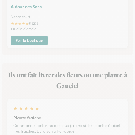
Autour des Sens
Nonancourt
★
★
★
★
★
5 (23)
1 ruelle d'arcole
Voir la boutique
Ils ont fait livrer des fleurs ou une plante à
Gauciel
★
★
★
★
★
Plante fraîche
Commande conforme à ce que j’ai choisi. Les plantes étaient
très fraîches. Livraison ultra rapide