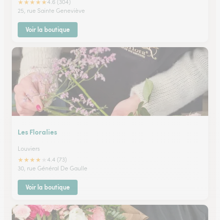
★
★
★
★
★
4.6 (304)
25, rue Sainte Geneviève
Voir la boutique
Les Floralies
Louviers
★
★
★
★
★
4.4 (73)
30, rue Général De Gaulle
Voir la boutique