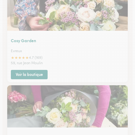
Cosy Garden
Evreux
★
★
★
★
★
4.7 (169)
59, rue Jean Moulin
Voir la boutique