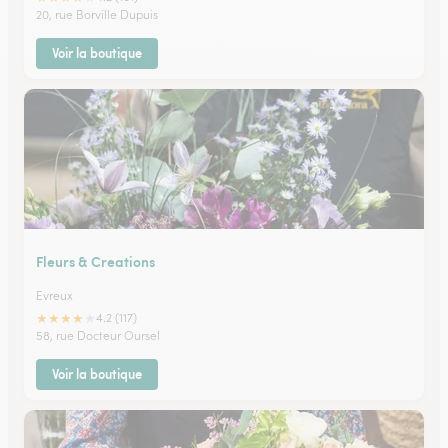
20, rue Borville Dupuis
Voir la boutique
Fleurs & Creations
Evreux
★
★
★
★
★
4.2 (117)
58, rue Docteur Oursel
Voir la boutique