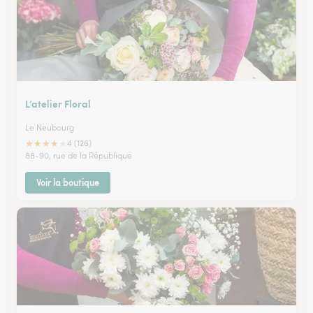
L’atelier Floral
Le Neubourg
★
★
★
★
★
4 (126)
88-90, rue de la République
Voir la boutique