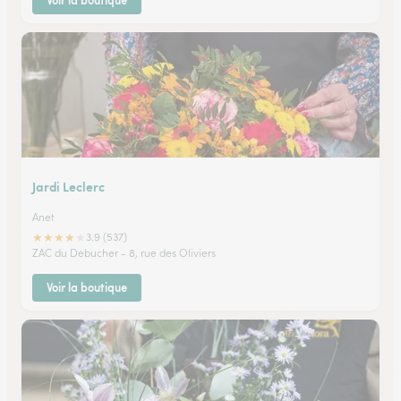
Voir la boutique
Jardi Leclerc
Anet
★
★
★
★
★
3.9 (537)
ZAC du Debucher - 8, rue des Oliviers
Voir la boutique