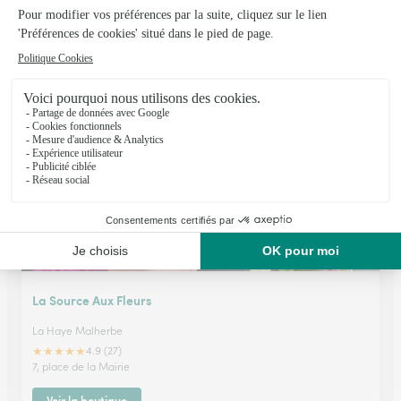
Les Bouquets de Jenni
Conches en Ouche
★
★
★
★
★
4.8 (41)
50 place Carnot
Voir la boutique
La Source Aux Fleurs
La Haye Malherbe
★
★
★
★
★
4.9 (27)
7, place de la Mairie