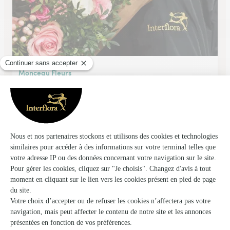
Monceau Fleurs
Louviers
★
★
★
★
★
4.6 (90)
23, rue de Matrey
Voir la boutique