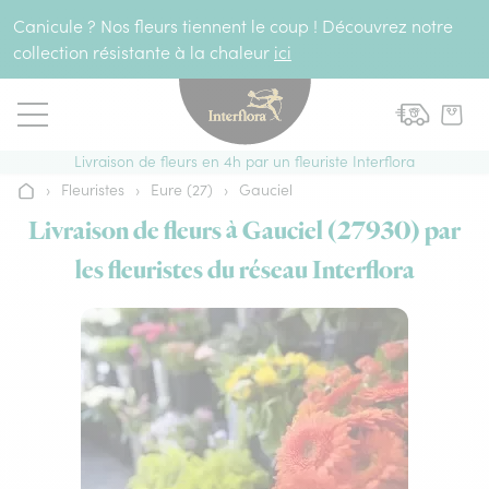
Aller au contenu
Canicule ? Nos fleurs tiennent le coup ! Découvrez notre
collection résistante à la chaleur
ici
Livraison de fleurs en 4h par un fleuriste Interflora
›
Fleuristes
›
Eure (27)
›
Gauciel
Accueil
Livraison de fleurs à Gauciel (27930) par
les fleuristes du réseau Interflora