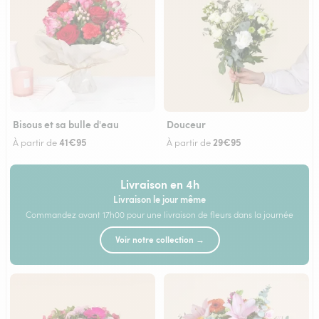
Bisous et sa bulle d'eau
Douceur
41€95
29€95
À partir de
À partir de
Livraison en 4h
Livraison le jour même
Commandez avant 17h00 pour une livraison de fleurs dans la journée
Voir notre collection →