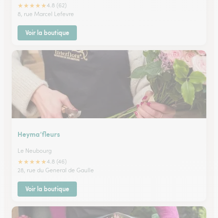
★
★
★
★
★
4.8 (62)
8, rue Marcel Lefevre
Voir la boutique
Heyma’fleurs
Le Neubourg
★
★
★
★
★
4.8 (46)
28, rue du General de Gaulle
Voir la boutique