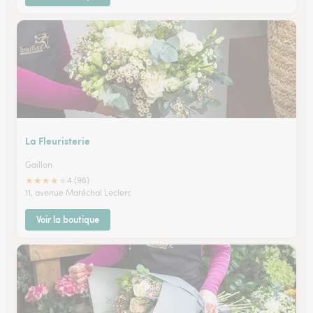
La Fleuristerie
Gaillon
★
★
★
★
★
4 (96)
11, avenue Maréchal Leclerc
Voir la boutique