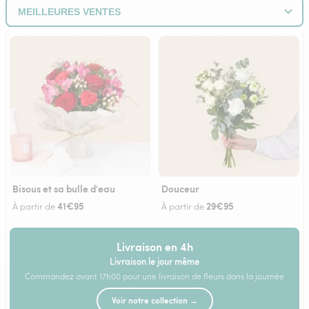
Bisous et sa bulle d'eau
Douceur
41€95
29€95
À partir de
À partir de
Livraison en 4h
Livraison le jour même
Commandez avant 17h00 pour une livraison de fleurs dans la journée
Voir notre collection →