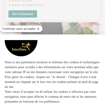
★
★
★
★
★
4.4 (58)
2, avenue du Maréchal Foch
Voir la boutique
Fleur en Scene
Maule .
★
★
★
★
★
4.4 (58)
1, place du Général de Gaulle
Voir la boutique