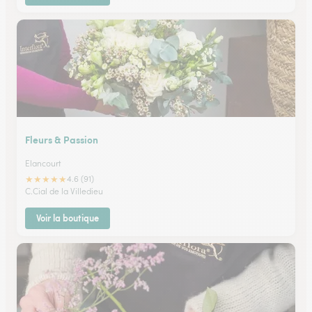
Fleurs & Passion
Elancourt
★
★
★
★
★
4.6 (91)
C.Cial de la Villedieu
Voir la boutique