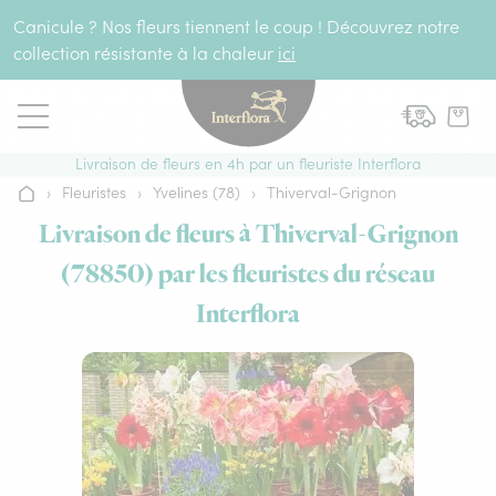
Aller au contenu
Canicule ? Nos fleurs tiennent le coup ! Découvrez notre
collection résistante à la chaleur
ici
Livraison de fleurs en 4h par un fleuriste Interflora
›
Fleuristes
›
Yvelines (78)
›
Thiverval-Grignon
Accueil
Livraison de fleurs à Thiverval-Grignon
(78850) par les fleuristes du réseau
Interflora