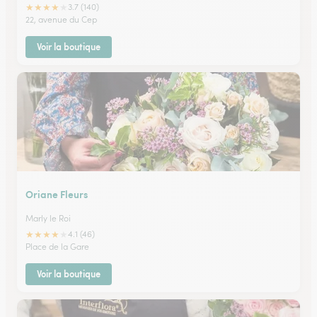
★
★
★
★
★
3.7 (140)
22, avenue du Cep
Voir la boutique
Oriane Fleurs
Marly le Roi
★
★
★
★
★
4.1 (46)
Place de la Gare
Voir la boutique