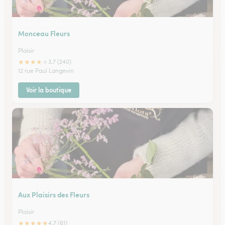
Monceau Fleurs
Plaisir
★
★
★
★
★
3.7 (240)
12 rue Paul Langevin
Voir la boutique
Aux Plaisirs des Fleurs
Plaisir
★
★
★
★
★
4.7 (61)