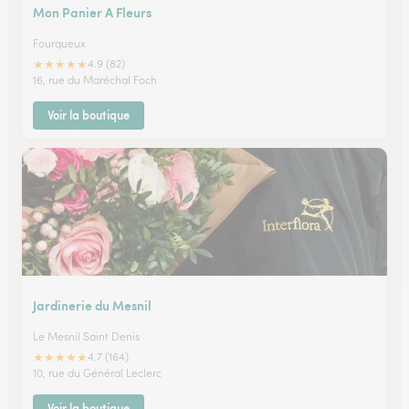
Mon Panier A Fleurs
Fourqueux
★
★
★
★
★
4.9 (82)
16, rue du Maréchal Foch
Voir la boutique
Jardinerie du Mesnil
Le Mesnil Saint Denis
★
★
★
★
★
4.7 (164)
10, rue du Général Leclerc
Voir la boutique