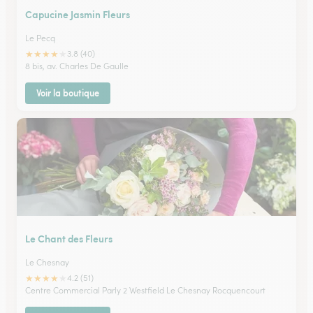
Capucine Jasmin Fleurs
Le Pecq
★
★
★
★
★
3.8 (40)
8 bis, av. Charles De Gaulle
Voir la boutique
Le Chant des Fleurs
Le Chesnay
★
★
★
★
★
4.2 (51)
Centre Commercial Parly 2 Westfield Le Chesnay Rocquencourt