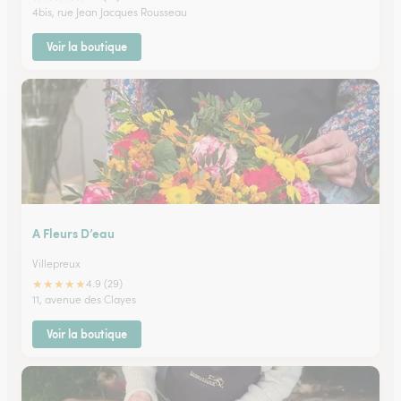
4bis, rue Jean Jacques Rousseau
Voir la boutique
A Fleurs D’eau
Villepreux
★
★
★
★
★
4.9 (29)
11, avenue des Clayes
Voir la boutique