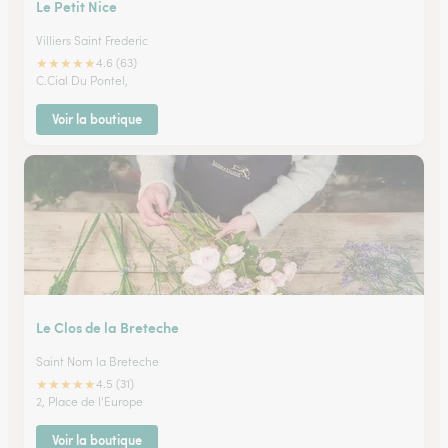
Le Petit Nice
Villiers Saint Frederic
★
★
★
★
★
4.6 (63)
C.Cial Du Pontel,
Voir la boutique
Le Clos de la Breteche
Saint Nom la Breteche
★
★
★
★
★
4.5 (31)
2, Place de l'Europe
Voir la boutique