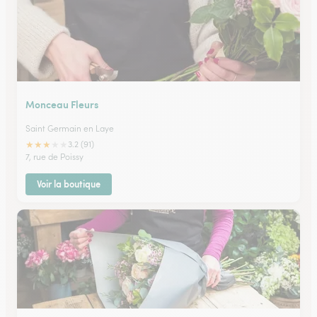
Monceau Fleurs
Saint Germain en Laye
★
★
★
★
★
3.2 (91)
7, rue de Poissy
Voir la boutique