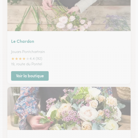
Le Chardon
Jouars Pontchartrain
★
★
★
★
★
4.4 (92)
19, route du Pontel
Voir la boutique