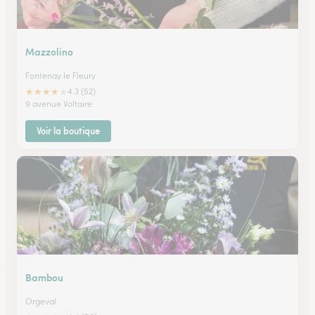
Mazzolino
Fontenay le Fleury
★
★
★
★
★
4.3 (52)
9 avenue Voltaire
Voir la boutique
Bambou
Orgeval