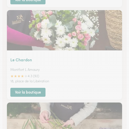
Le Chardon
Montfort L Amaury
★
★
★
★
★
4.3 (92)
18, place de la Libération
Voir la boutique