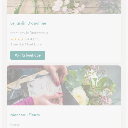
Le Jardin D’apolline
Montigny le Bretonneux
★
★
★
★
★
4.4 (59)
3 rue dut Mont Doré
Voir la boutique
Monceau Fleurs
Poissy