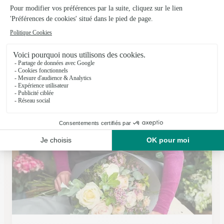
Les Fleurs du Manet
Montigny le Bretonneux
★
★
★
★
★
4.5 (166)
C.Cial du Manet 2, rue Jean Goujon
Voir la boutique