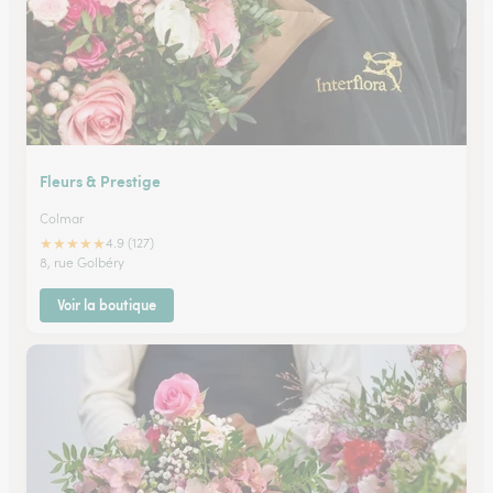
Fleurs & Prestige
Colmar
★
★
★
★
★
4.9 (127)
8, rue Golbéry
Voir la boutique