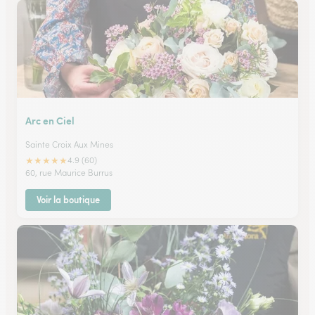
Arc en Ciel
Sainte Croix Aux Mines
★
★
★
★
★
4.9 (60)
60, rue Maurice Burrus
Voir la boutique