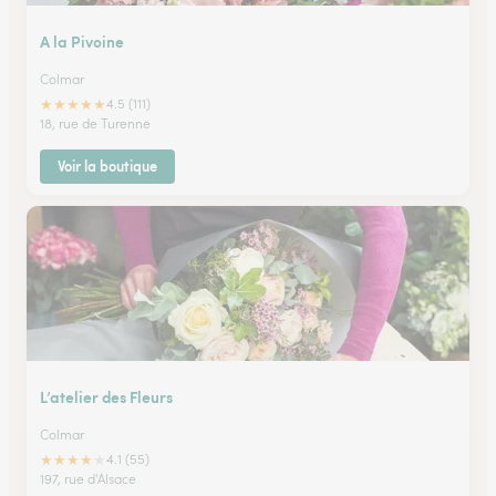
A la Pivoine
Colmar
★
★
★
★
★
4.5 (111)
18, rue de Turenne
Voir la boutique
L’atelier des Fleurs
Colmar
★
★
★
★
★
4.1 (55)
197, rue d'Alsace