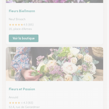
Fleurs Biellmann
Neuf Brisach
★
★
★
★
★
4.5 (65)
20, place d'Armes
Voir la boutique
Fleurs et Passion
Anould
★
★
★
★
★
4.3 (63)
52 A, rue de Gerardmer