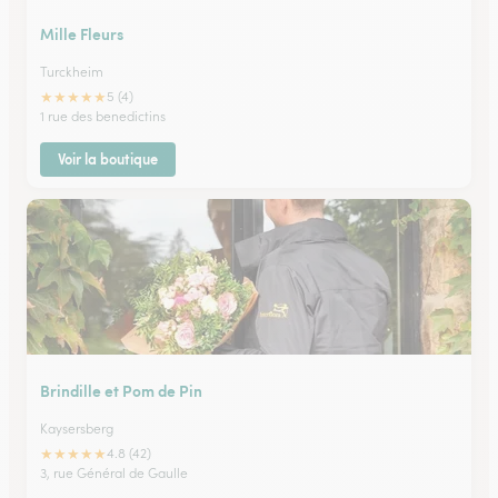
Mille Fleurs
Turckheim
★
★
★
★
★
5 (4)
1 rue des benedictins
Voir la boutique
Brindille et Pom de Pin
Kaysersberg
★
★
★
★
★
4.8 (42)
3, rue Général de Gaulle