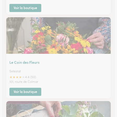
Voir la boutique
Le Coin des Fleurs
Selestat
★
★
★
★
★
4.4 (50)
101, route de Colmar
Voir la boutique