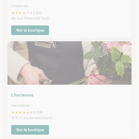
Chatenois
★
★
★
★
★
4.2 (41)
46, rue Marechal Foch
Voir la boutique
L’hortensia
Gerardmer
★
★
★
★
★
4.6 (59)
15 & 17, boulevard Kelsch
Voir la boutique