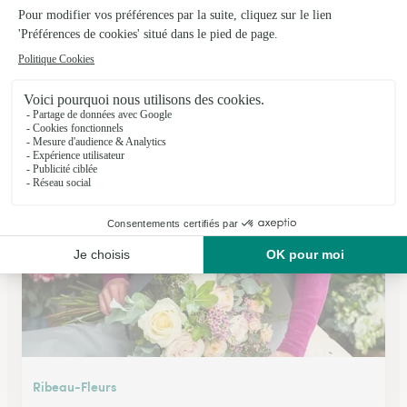
La Palette Fleurie
Rouffach
★
★
★
★
★
4.8 (52)
16, rue du Maréchal Joffre
Voir la boutique
Ribeau-Fleurs