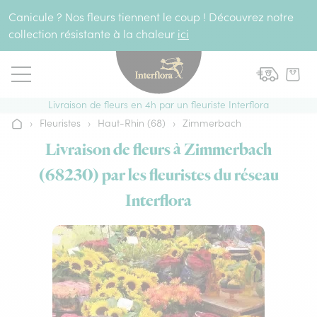
Aller au contenu
Canicule ? Nos fleurs tiennent le coup ! Découvrez notre
collection résistante à la chaleur
ici
Livraison de fleurs en 4h par un fleuriste Interflora
›
Fleuristes
›
Haut-Rhin (68)
›
Zimmerbach
Accueil
Livraison de fleurs à Zimmerbach
(68230) par les fleuristes du réseau
Interflora