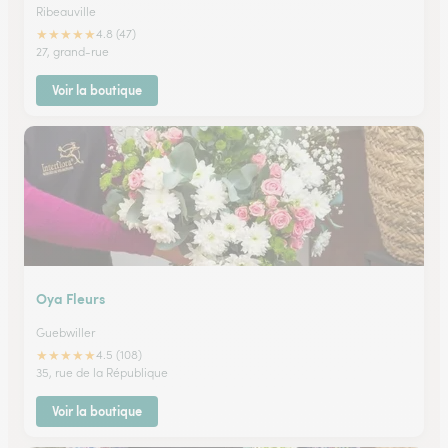
Ribeauville
★
★
★
★
★
4.8 (47)
27, grand-rue
Voir la boutique
Oya Fleurs
Guebwiller
★
★
★
★
★
4.5 (108)
35, rue de la République
Voir la boutique