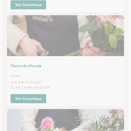
Voir la boutique
Fleurs du Monde
Orbey
★
★
★
★
★
4.6 (109)
51, rue Charles de Gaulle
Voir la boutique