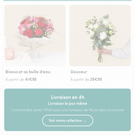
Bisous et sa bulle d'eau
Douceur
41€95
29€95
À partir de
À partir de
Livraison en 4h
Livraison le jour même
Commandez avant 17h00 pour une livraison de fleurs dans la journée
Voir notre collection →