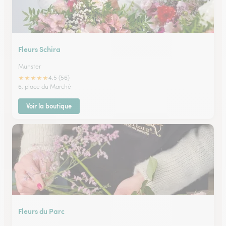
Fleurs Schira
Munster
★
★
★
★
★
4.5 (56)
6, place du Marché
Voir la boutique
Fleurs du Parc