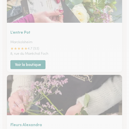
L’entre Pot
Marckolsheim
★
★
★
★
★
4.7 (53)
8, rue du Maréchal Foch
Voir la boutique
Fleurs Alexandra