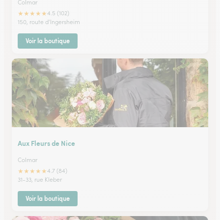
Colmar
★
★
★
★
★
4.5 (102)
150, route d'Ingersheim
Voir la boutique
Aux Fleurs de Nice
Colmar
★
★
★
★
★
4.7 (84)
31-33, rue Kleber
Voir la boutique