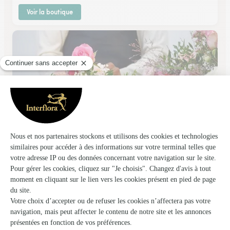
Voir la boutique
La Boutique Fleurie
Horbourg Wihr
★
★
★
★
★
4.5 (76)
71, grand'Rue
Voir la boutique