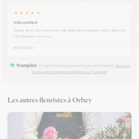
★
★
★
★
★
très content
Apres avoir fait une erreur de date de livraison, cela a été vite
corrigé par vos soins
18/05/2026
Trustpilot
Échantillon d'avis clients fourni via Trustpilot.
Voir tous
les avis de la marque Interflora sur Trustpilot
Les autres fleuristes à Orbey