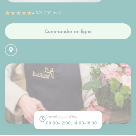
★
★
★
★
★
4.6/5 (109 avis)
Commander en ligne
Ouvert aujourd'hui
09:00-12:00, 14:00-18:30