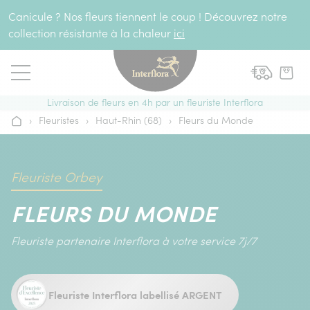
Aller au contenu
Canicule ? Nos fleurs tiennent le coup ! Découvrez notre
collection résistante à la chaleur
ici
Livraison de fleurs en 4h par un fleuriste Interflora
›
Fleuristes
›
Haut-Rhin (68)
›
Fleurs du Monde
Accueil
Fleuriste Orbey
FLEURS DU MONDE
Fleuriste partenaire Interflora à votre service 7j/7
Fleuriste Interflora labellisé ARGENT