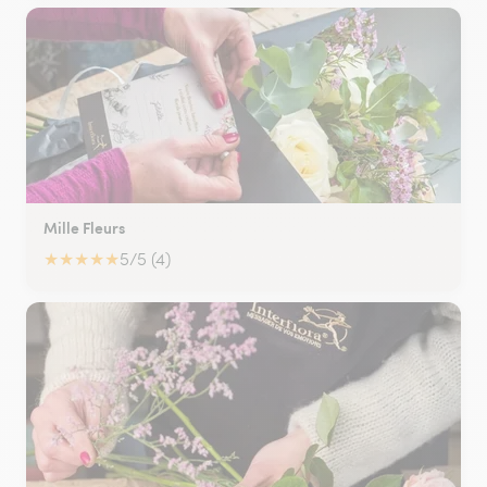
Mille Fleurs
★
★
★
★
★
5/5 (4)