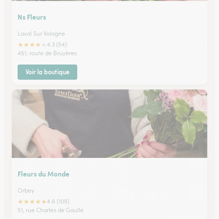
Ns Fleurs
Laval Sur Vologne
★
★
★
★
★
4.3 (54)
451, route de Bruyères
Voir la boutique
Fleurs du Monde
Orbey
★
★
★
★
★
4.6 (109)
51, rue Charles de Gaulle