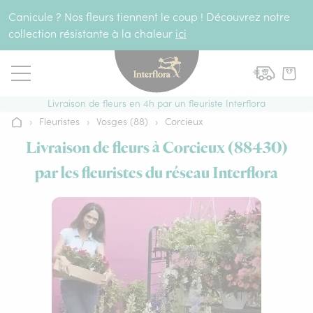
Aller au contenu
Canicule ? Nos fleurs tiennent le coup ! Découvrez notre
collection résistante à la chaleur
ici
Livraison de fleurs en 4h par un fleuriste Interflora
›
Fleuristes
›
Vosges (88)
›
Corcieux
Accueil
Livraison de fleurs à Corcieux (88430)
par les fleuristes du réseau Interflora