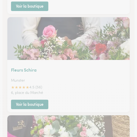
Voir la boutique
Fleurs Schira
Munster
★
★
★
★
★
4.5 (56)
6, place du Marché
Voir la boutique