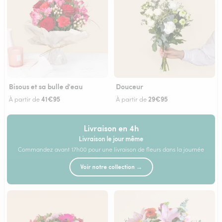
Bisous et sa bulle d'eau
Douceur
41€95
29€95
À partir de
À partir de
Livraison en 4h
Livraison le jour même
Commandez avant 17h00 pour une livraison de fleurs dans la journée
Voir notre collection →