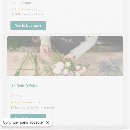
Raon L'etape
★
★
★
★
★
4.3 (26)
38-40, rue Jules Ferry
Voir la boutique
Un Brin D’folie
Arches
★
★
★
★
★
4.7 (60)
25 ter route de Remiremont
Voir la boutique