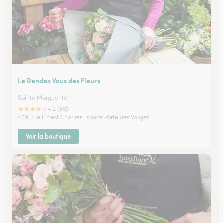
Le Rendez Vous des Fleurs
Sainte Marguerite
★
★
★
★
★
4.2 (88)
459, rue Ernest Charlier Espace Porte des Vosges
Voir la boutique