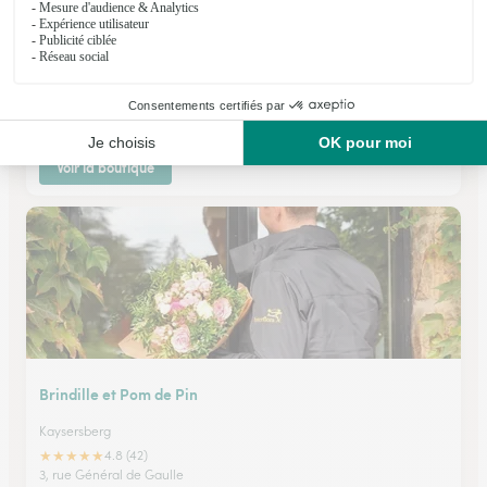
Arc en Ciel
Sainte Croix Aux Mines
★
★
★
★
★
4.9 (60)
60, rue Maurice Burrus
Voir la boutique
Brindille et Pom de Pin
Kaysersberg
★
★
★
★
★
4.8 (42)
3, rue Général de Gaulle