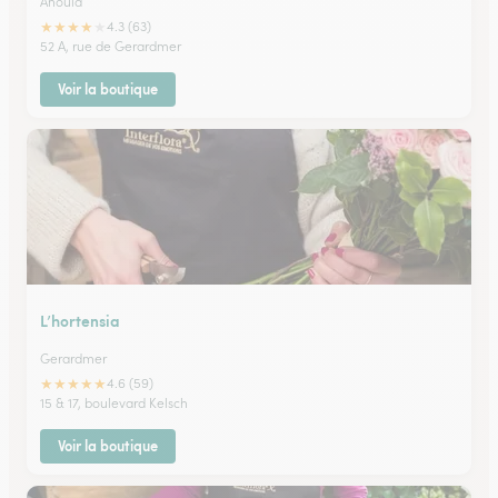
Anould
★
★
★
★
★
4.3 (63)
52 A, rue de Gerardmer
Voir la boutique
L’hortensia
Gerardmer
★
★
★
★
★
4.6 (59)
15 & 17, boulevard Kelsch
Voir la boutique