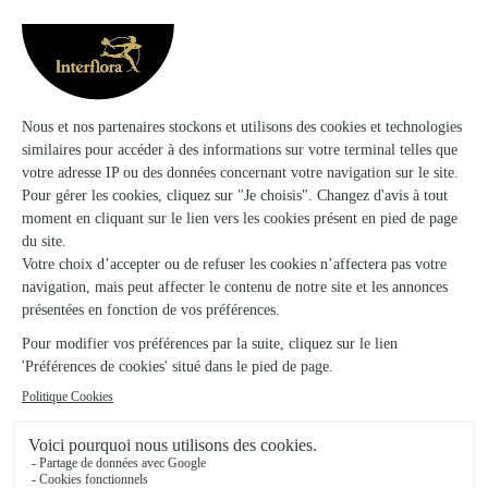
Fleurs et Creation
Remiremont
★
★
★
★
★
4.5 (179)
1 Esplanade La Filature
Voir la boutique