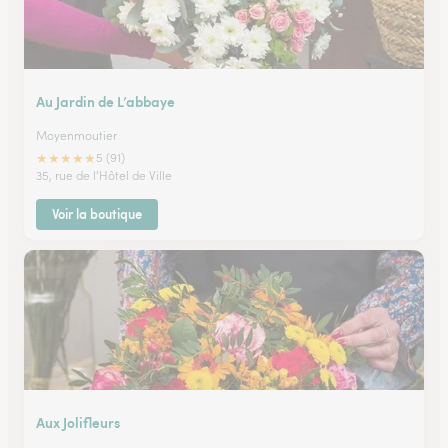
Au Jardin de L’abbaye
Moyenmoutier
★
★
★
★
★
5 (91)
35, rue de l'Hôtel de Ville
Voir la boutique
Aux Jolifleurs