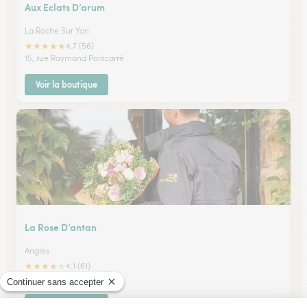
Aux Eclats D’arum
La Roche Sur Yon
★
★
★
★
★
4.7 (56)
15, rue Raymond Poincarré
Voir la boutique
La Rose D’antan
Angles
★
★
★
★
★
4.1 (61)
2, place de l'Eglise
Voir la boutique