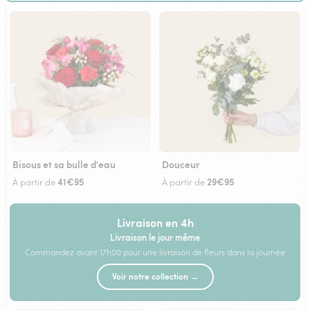
Bisous et sa bulle d'eau
Douceur
41€95
29€95
À partir de
À partir de
Livraison en 4h
Livraison le jour même
Commandez avant 17h00 pour une livraison de fleurs dans la journée
Voir notre collection →