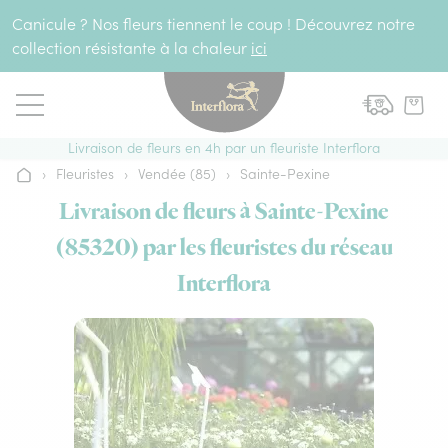
Aller au contenu
Canicule ? Nos fleurs tiennent le coup ! Découvrez notre
collection résistante à la chaleur
ici
Livraison de fleurs en 4h par un fleuriste Interflora
›
Fleuristes
›
Vendée (85)
›
Sainte-Pexine
Accueil
Livraison de fleurs à Sainte-Pexine
(85320) par les fleuristes du réseau
Interflora