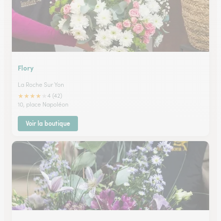
Flory
La Roche Sur Yon
★
★
★
★
★
4 (42)
10, place Napoléon
Voir la boutique