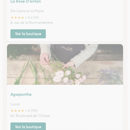
La Rose D’antan
Ste Gemme la Plaine
★
★
★
★
★
4.2 (51)
8, rue de la Normandelière
Voir la boutique
Agapanthe
Lucon
★
★
★
★
★
4 (115)
67, Boulevard de l'Océan
Voir la boutique