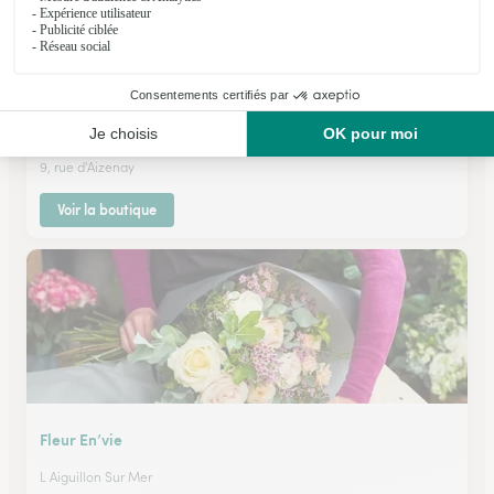
Christi Fleurs
La Roche Sur Yon
★
★
★
★
★
4 (57)
9, rue d'Aizenay
Voir la boutique
Fleur En’vie
L Aiguillon Sur Mer