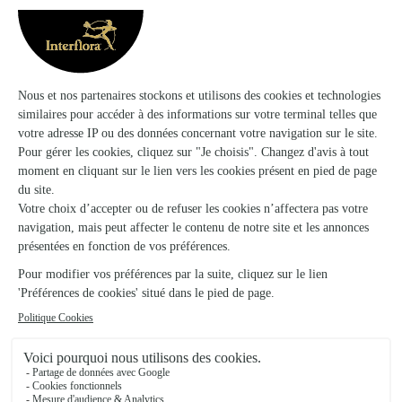
La Halle Aux Fleurs
La Roche Sur Yon
★
★
★
★
★
4.1 (110)
85, avenue Aliénor d'Aquitaine
Voir la boutique