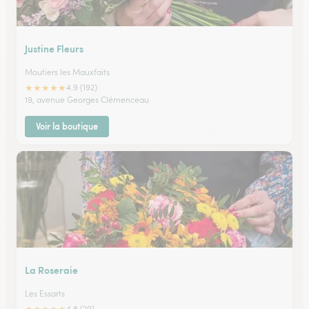
Justine Fleurs
Moutiers les Mauxfaits
★
★
★
★
★
4.9 (192)
19, avenue Georges Clémenceau
Voir la boutique
La Roseraie
Les Essarts
4.8 (20)