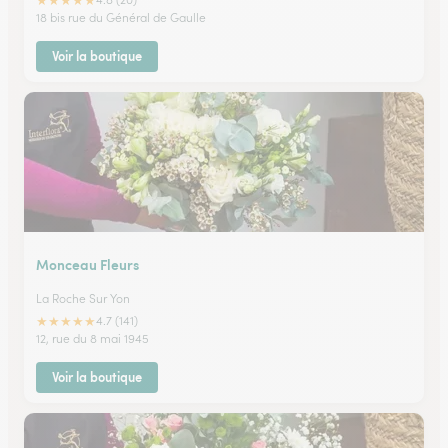
★
★
★
★
★
18 bis rue du Général de Gaulle
Voir la boutique
Monceau Fleurs
La Roche Sur Yon
★
★
★
★
★
4.7 (141)
12, rue du 8 mai 1945
Voir la boutique