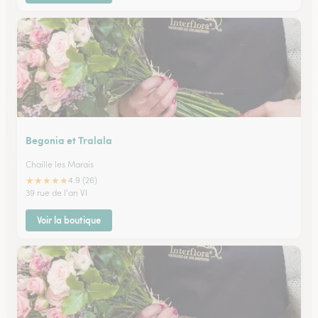
Begonia et Tralala
Chaille les Marais
★
★
★
★
★
4.9 (26)
39 rue de l'an VI
Voir la boutique