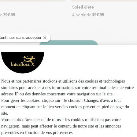
Soleil d'été
29€95
39€95
de
À partir de
Faire livrer des fleurs
 un fleuriste Interflora à Rognonas et dans ses 
Les fleuri
Interflora
Fleuristes 
Fleuristes