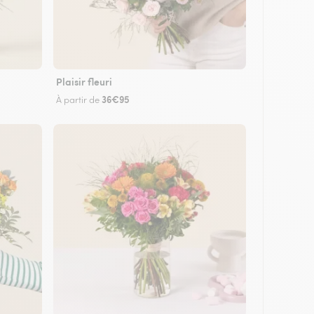
Plaisir fleuri
36€95
À partir de