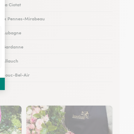
à La Ciotat
 aux Pennes-Mirabeau
 à Aubagne
 à Gardanne
à Allauch
 à Bouc-Bel-Air
 à Salon-de-Provence
à Trets