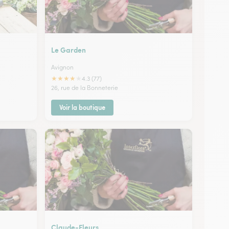
Le Garden
Avignon
★
★
★
★
★
4.3 (77)
26, rue de la Bonneterie
Voir la boutique
Claude-Fleurs