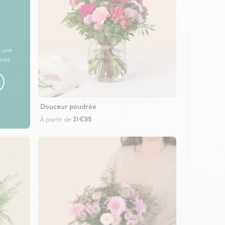
 une
rnée
Douceur poudrée
31€95
À partir de