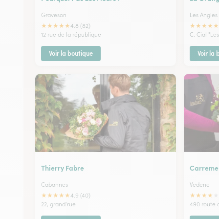
Graveson
Les Angles
★
★
★
★
★
★
★
★
★
★
4.8 (82)
12 rue de la république
C. Cial "Le
Voir la boutique
Voir la
Thierry Fabre
Carremen
Cabannes
Vedene
★
★
★
★
★
★
★
★
★
★
4.9 (40)
22, grand'rue
490 route 