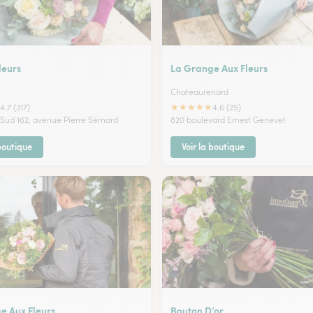
leurs
La Grange Aux Fleurs
Chateaurenard
★
★
★
★
★
4.7 (317)
4.6 (25)
 Sud 162, avenue Pierre Sémard
820 boulevard Ernest Genevet
 boutique
Voir la boutique
e Aux Fleurs
Bouton D’or