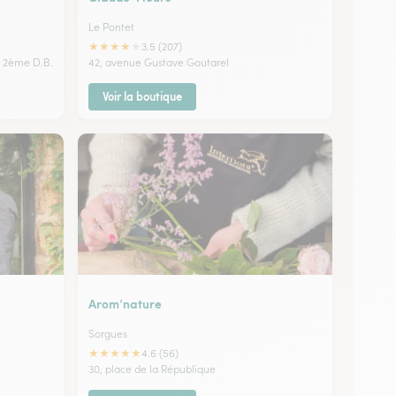
Le Pontet
★
★
★
★
★
3.5 (207)
 2ème D.B.
42, avenue Gustave Goutarel
Voir la boutique
Arom’nature
Sorgues
★
★
★
★
★
4.6 (56)
30, place de la République