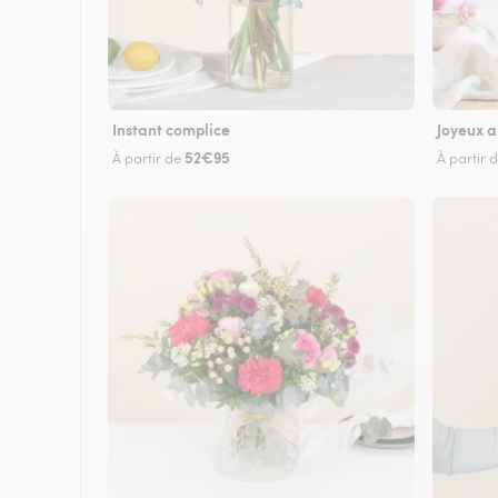
Instant complice
Joyeux a
52€95
À partir de
À partir 