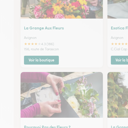
La Grange Aux Fleurs
Exotica F
Avignon
Avignon
★
★
★
★
★
★
★
★
★
★
4.3 (186)
156, route de Tarascon
C.Cial Cap
Voir la boutique
Voir la
Pourquoi Pas des Fleurs ?
La Grang