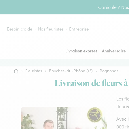
Aller au contenu
Canicule ? Nos 
Besoin d’aide
Nos fleuristes
Entreprise
Livraison express
Anniversaire
›
Fleuristes
›
Bouches-du-Rhône (13)
›
Rognonas
Accueil
Livraison de fleurs 
Les fl
fleuri
Avec I
000 fl