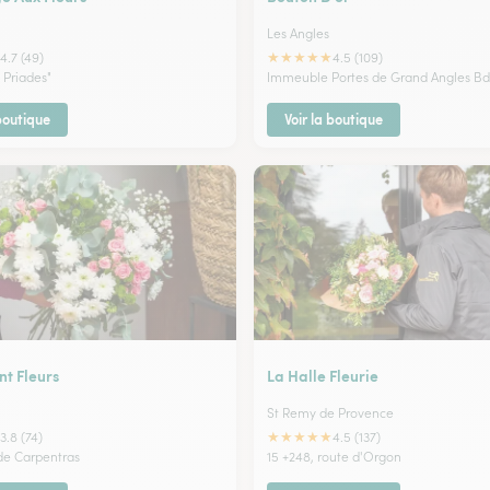
Les Angles
★
★
★
★
★
4.7 (49)
4.5 (109)
s Priades"
Immeuble Portes de Grand Angles Bd
 boutique
Voir la boutique
t Fleurs
La Halle Fleurie
St Remy de Provence
★
★
★
★
★
3.8 (74)
4.5 (137)
de Carpentras
15 +248, route d'Orgon