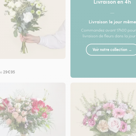
Livraison en 4h
—
Livraison le jour même
Commandez avant 17h00 pour
livraison de fleurs dans la jou
Voir notre collection →
29€95
de