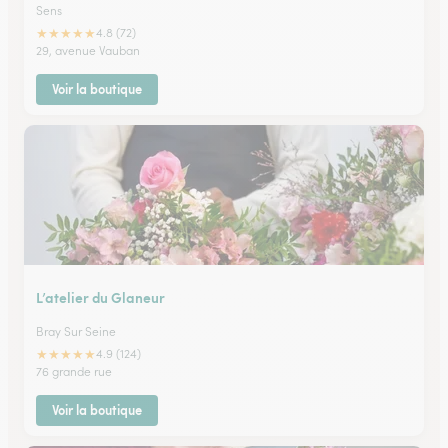
Sens
★
★
★
★
★
4.8 (72)
29, avenue Vauban
Voir la boutique
L’atelier du Glaneur
Bray Sur Seine
★
★
★
★
★
4.9 (124)
76 grande rue
Voir la boutique