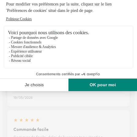
★
★
★
★
★
Efficacité
Nous avons pu, a distance, compter sur le service efficace
d'INTERFLORA. Tout a été mis en oeuvre pour partager nos
peines avec la famille de la défunte.
23/01/2026
★
★
★
★
★
Les fleurs ont été livrées dans les…
Les fleurs ont été livrées dans les temps dans un délai court,
avec le niveau de qualité attendu
19/05/2026
★
★
★
★
★
Commande facile