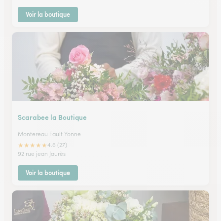
Voir la boutique
Scarabee la Boutique
Montereau Fault Yonne
★
★
★
★
★
4.6 (27)
92 rue jean Jaurès
Voir la boutique