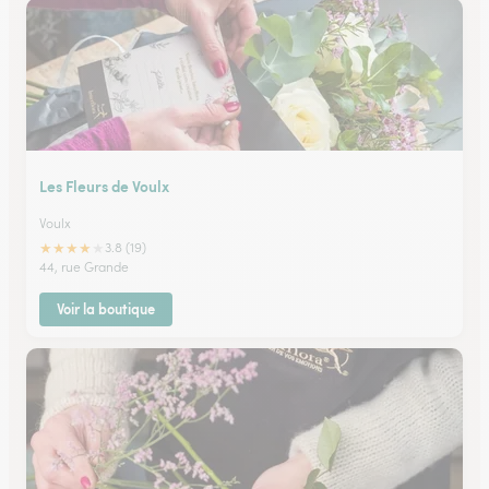
Les Fleurs de Voulx
Voulx
★
★
★
★
★
3.8 (19)
44, rue Grande
Voir la boutique