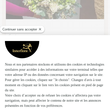
Ma Vie les Fleurs
Courtenay
★
★
★
★
★
4.8 (65)
6 Place Armand Chesneau
Voir la boutique
Ils ont fait livrer des fleurs ou une plante à
Villenavotte