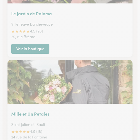
Le Jardin de Paloma
Villeneuve L'archeveque
★
★
★
★
★
4.5 (93)
29, rue Bréard
Voir la boutique
Mille et Un Petales
Saint Julien du Sault
★
★
★
★
★
4.9 (18)
24 rue de la Fontaine