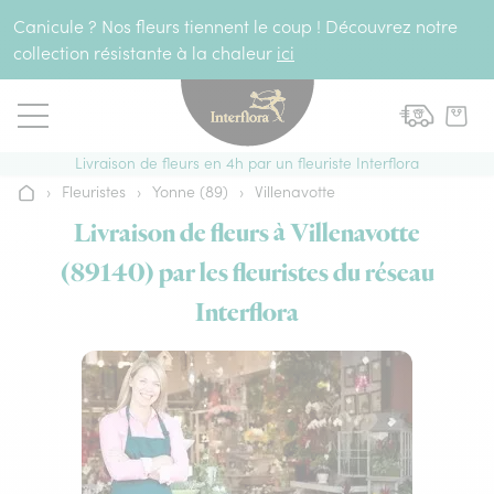
Aller au contenu
Canicule ? Nos fleurs tiennent le coup ! Découvrez notre
collection résistante à la chaleur
ici
Livraison de fleurs en 4h par un fleuriste Interflora
›
Fleuristes
›
Yonne (89)
›
Villenavotte
Accueil
Livraison de fleurs à Villenavotte
(89140) par les fleuristes du réseau
Interflora