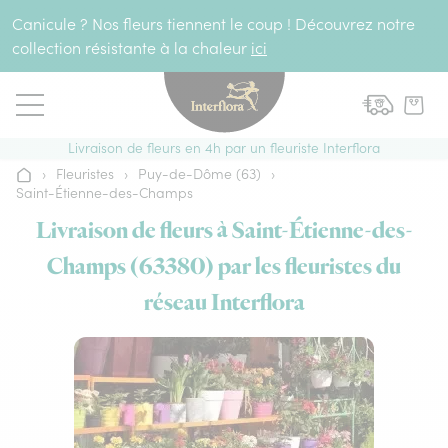
Aller au contenu
Canicule ? Nos fleurs tiennent le coup ! Découvrez notre
collection résistante à la chaleur
ici
Livraison de fleurs en 4h par un fleuriste Interflora
›
Fleuristes
›
Puy-de-Dôme (63)
›
Accueil
Saint-Étienne-des-Champs
Livraison de fleurs à Saint-Étienne-des-
Champs (63380) par les fleuristes du
réseau Interflora