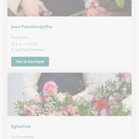
Jean Yves Montjoffre
Auzances
★
★
★
★
★
3 (2)
5, rue Paul Doumer
Voir la boutique
Eglantine
La Bourboule