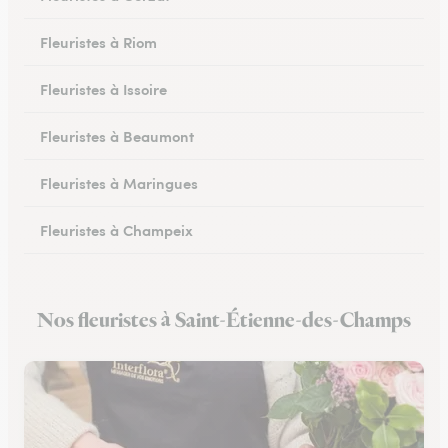
Fleuristes à Riom
Fleuristes à Issoire
Fleuristes à Beaumont
Fleuristes à Maringues
Fleuristes à Champeix
Fleuristes à Royat
Nos fleuristes à Saint-Étienne-des-Champs
Fleuristes à Ceyrat