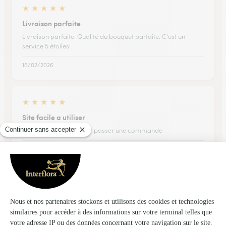
★
★
★
★
★
Livraison parfaite
Livraison parfaite. Qualité du bouquet parfaite. C'est un
service 5 étoiles!
16/02/2026
★
★
★
★
★
Site facile a utiliser
Site facile a utiliser pour passer une commande
23/05/2026
★
★
★
★
★
Très belle réalisation…
Très beau bouquet et qui a bien tenu dans le temps. Respect
des engagements et ponctualité.