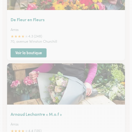
De Fleur en Fleurs
Arras
★
★
★
★
★
4.3 (248)
70, avenue Winston Churchill
Voir la boutique
Arnaud Lechantre « M.o.f »
Arras
★
★
★
★
★
4.4 (135)