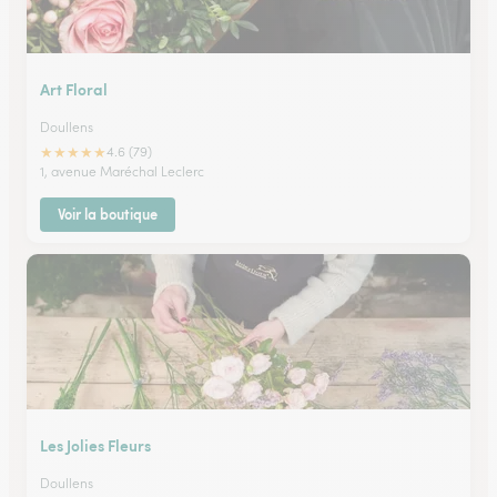
Art Floral
Doullens
★
★
★
★
★
4.6 (79)
1, avenue Maréchal Leclerc
Voir la boutique
Les Jolies Fleurs
Doullens