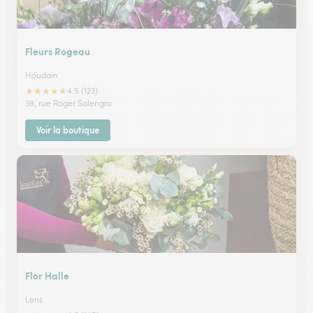
Fleurs Rogeau
Houdain
★
★
★
★
★
4.5 (123)
39, rue Roger Salengro
Voir la boutique
Flor Halle
Lens