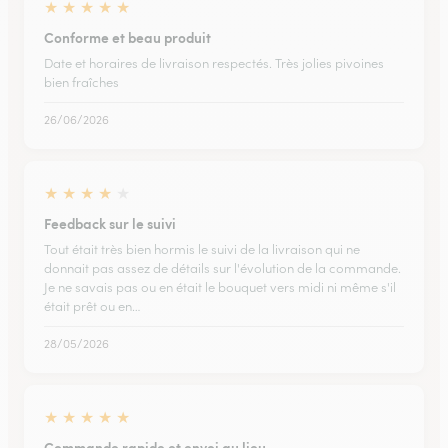
★
★
★
★
★
Conforme et beau produit
Date et horaires de livraison respectés. Très jolies pivoines
bien fraîches
26/06/2026
★
★
★
★
★
Feedback sur le suivi
Tout était très bien hormis le suivi de la livraison qui ne
donnait pas assez de détails sur l'évolution de la commande.
Je ne savais pas ou en était le bouquet vers midi ni même s'il
était prêt ou en…
28/05/2026
★
★
★
★
★
Commande rapide et envoi au lieu…