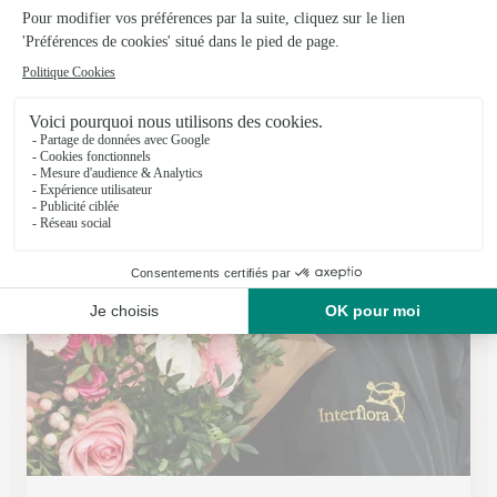
Aux Fleurs Lensoises
Lens
★
★
★
★
★
4.9 (145)
98 rue René Lanoy
Voir la boutique