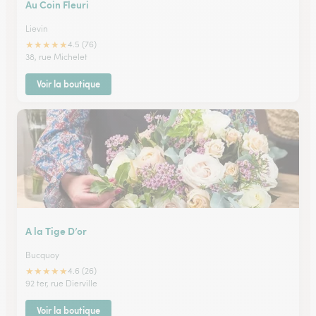
Au Coin Fleuri
Lievin
★
★
★
★
★
4.5 (76)
38, rue Michelet
Voir la boutique
A la Tige D’or
Bucquoy
★
★
★
★
★
4.6 (26)
92 ter, rue Dierville
Voir la boutique