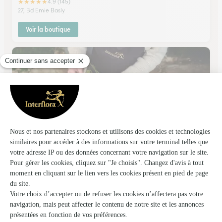
★
★
★
★
★
4.9 (145)
27, Bd Emie Basly
Voir la boutique
Europe Fleurs
Mericourt
★
★
★
★
★
4.2 (292)
151, avenue de Floha
Voir la boutique