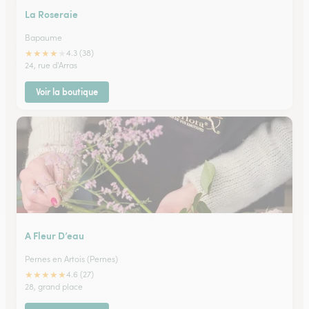
La Roseraie
Bapaume
★
★
★
★
★
4.3 (38)
24, rue d'Arras
Voir la boutique
A Fleur D’eau
Pernes en Artois (Pernes)
★
★
★
★
★
4.6 (27)
28, grand place