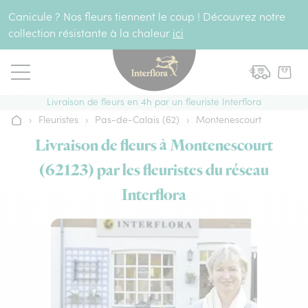
Aller au contenu
Canicule ? Nos fleurs tiennent le coup ! Découvrez notre
collection résistante à la chaleur
ici
Livraison de fleurs en 4h par un fleuriste Interflora
›
Fleuristes
›
Pas-de-Calais (62)
›
Montenescourt
Accueil
Livraison de fleurs à Montenescourt
(62123) par les fleuristes du réseau
Interflora