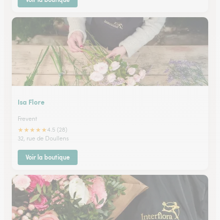
Isa Flore
Frevent
★
★
★
★
★
4.5 (28)
32, rue de Doullens
Voir la boutique