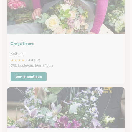
Chrys’fleurs
Bethune
★
★
★
★
★
4.4 (77)
379, boulevard Jean Moulin
Voir la boutique