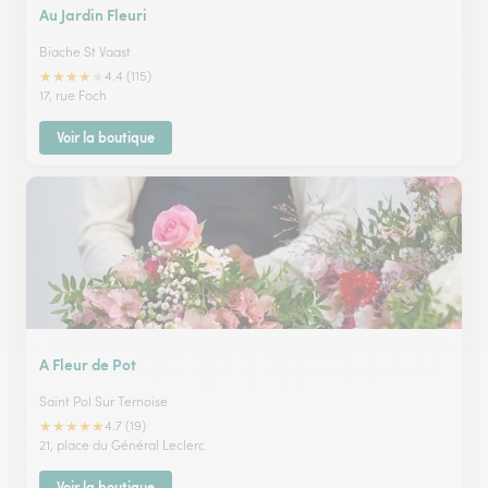
Au Jardin Fleuri
Biache St Vaast
★
★
★
★
★
4.4 (115)
17, rue Foch
Voir la boutique
A Fleur de Pot
Saint Pol Sur Ternoise
★
★
★
★
★
4.7 (19)
21, place du Général Leclerc
Voir la boutique