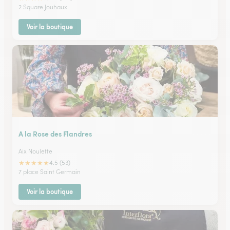
2 Square Jouhaux
Voir la boutique
A la Rose des Flandres
Aix Noulette
★
★
★
★
★
4.5 (53)
7 place Saint Germain
Voir la boutique