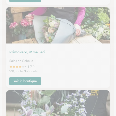
Primavera, Mme Feci
Sains en Gohelle
★
★
★
★
★
4.3 (71)
180, route Nationale
Voir la boutique