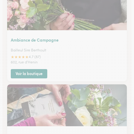
Ambiance de Campagne
Bailleul Sire Berthoult
★
★
★
★
★
4.7 (87)
602, rue d'Henin
Voir la boutique