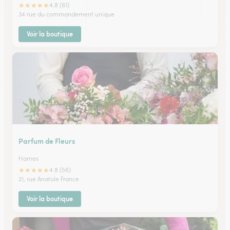
★
★
★
★
★
4.8 (61)
34 rue du commandement unique
Voir la boutique
Parfum de Fleurs
Harnes
★
★
★
★
★
4.8 (56)
21, rue Anatole France
Voir la boutique