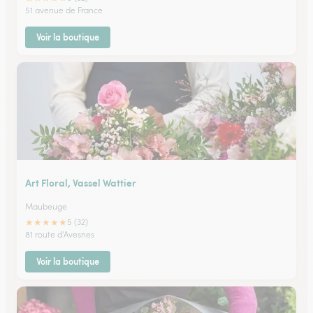
51 avenue de France
Voir la boutique
Art Floral, Vassel Wattier
Maubeuge
★
★
★
★
★
5 (32)
81 route d'Avesnes
Voir la boutique