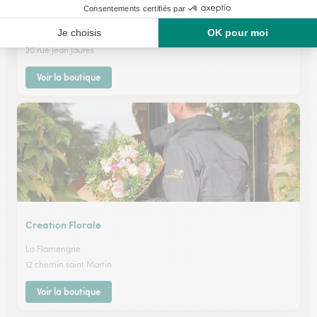
Wignehies
★
★
★
★
★
2.3 (3)
20 rue Jean Jaurès
Voir la boutique
Creation Florale
La Flamengrie
12 chemin saint Martin
Voir la boutique