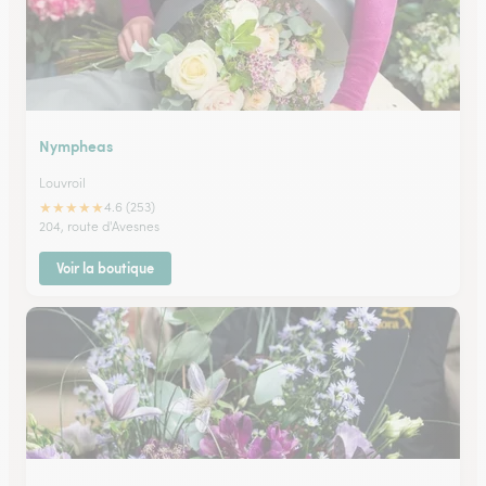
Nympheas
Louvroil
★
★
★
★
★
4.6 (253)
204, route d'Avesnes
Voir la boutique