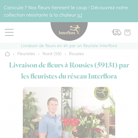
Aller au contenu
Canicule ? Nos fleurs tiennent le coup ! Découvrez notre
collection résistante à la chaleur
ici
Livraison de fleurs en 4h par un fleuriste Interflora
›
Fleuristes
›
Nord (59)
›
Rousies
Accueil
Livraison de fleurs à Rousies (59131) par
les fleuristes du réseau Interflora