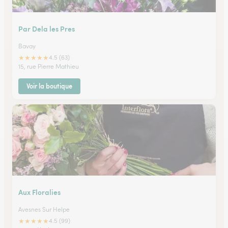
Par Dela les Pres
Bavay
★
★
★
★
★
4.5 (63)
15, rue Pierre Mathieu
Voir la boutique
Aux Floralies
Avesnes Sur Helpe
★
★
★
★
★
4.5 (99)