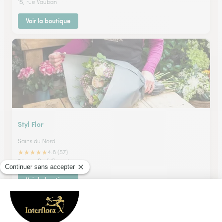
15, rue Vauban
Voir la boutique
Styl Flor
Sains du Nord
★
★
★
★
★
4.8 (57)
24, rue Sadi Carnot
Voir la boutique