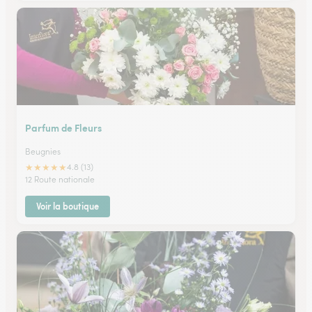
Parfum de Fleurs
Beugnies
★
★
★
★
★
4.8 (13)
12 Route nationale
Voir la boutique