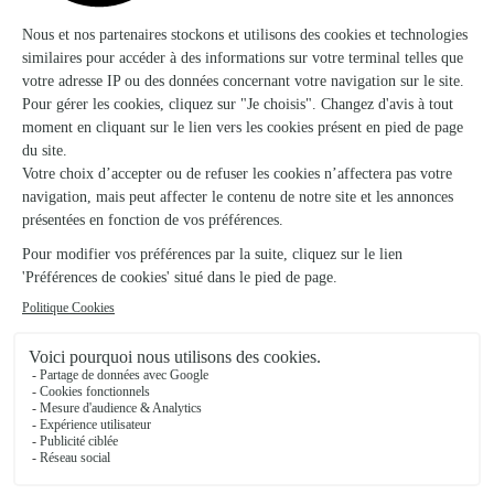
Delflore
Landrecies
★
★
★
★
★
4.8 (72)
28, rue du Général De Gaulle
Voir la boutique
Creation Florale