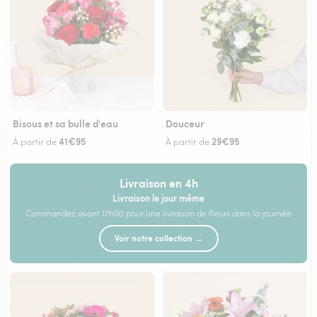
Bisous et sa bulle d'eau
Douceur
41€95
29€95
À partir de
À partir de
Livraison en 4h
Livraison le jour même
Commandez avant 17h00 pour une livraison de fleurs dans la journée
Voir notre collection →