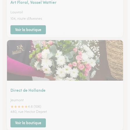
Art Floral, Vassel Wattier
Louvroil
104, route d'Avesnes
Voir la boutique
Direct de Hollande
Jeumont
★
★
★
★
★
4.6 (106)
480, rue Hector Depret
Voir la boutique