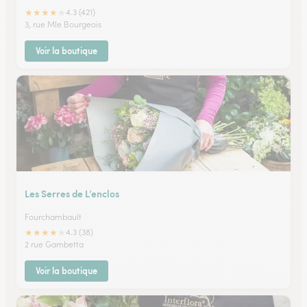
★
★
★
★
★
4.3 (421)
3, rue Mle Bourgeois
Voir la boutique
Les Serres de L’enclos
Fourchambault
★
★
★
★
★
4.3 (38)
2 rue Gambetta
Voir la boutique