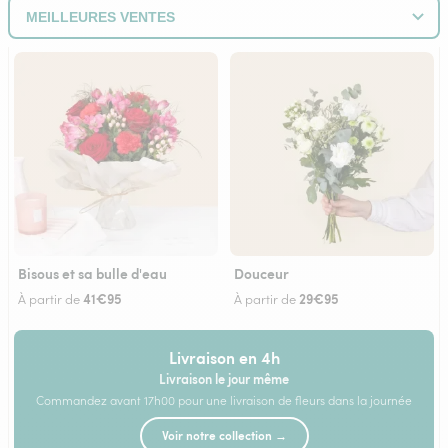
Bisous et sa bulle d'eau
Douceur
41€95
29€95
À partir de
À partir de
Livraison en 4h
Livraison le jour même
Commandez avant 17h00 pour une livraison de fleurs dans la journée
Voir notre collection →