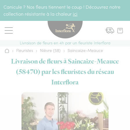
Aller au contenu
Canicule ? Nos fleurs tiennent le coup ! Découvrez notre
collection résistante à la chaleur
ici
Livraison de fleurs en 4h par un fleuriste Interflora
›
Fleuristes
›
Nièvre (58)
›
Saincaize-Meauce
Accueil
Livraison de fleurs à Saincaize-Meauce
(58470) par les fleuristes du réseau
Interflora