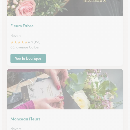
Fleurs Fabre
Nevers
★
★
★
★
★
4.8 (151)
68, avenue Colbert
Voir la boutique
Monceau Fleurs
Nevers