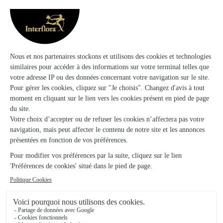
Lysiolud
Lurcy Levis
★
★
★
★
★
5 (9)
4 rue Jean Jaurès
Voir la boutique
Fleurs et Tendances
La Machine
★
★
★
★
★
4.7 (32)
45, avenue de la République