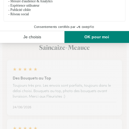
Voir la boutique
Ils ont fait livrer des fleurs ou une plante à
Saincaize-Meauce
★
★
★
★
★
Des Bouquets au Top
Toujours très pro. Les envois sont parfaits, toujours dans le
délai choisi. Bouquets au top, photo des bouquets avant
livraison. Merci aux Fleuristes :)
24/06/2026
★
★
★
★
★