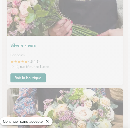
Silvere Fleurs
Sancoins
★
★
★
★
★
4.6 (43)
10-12, rue Maurice Lucas
Voir la boutique