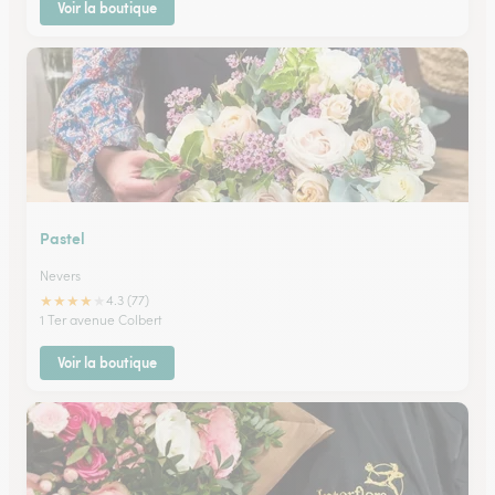
Voir la boutique
Pastel
Nevers
★
★
★
★
★
4.3 (77)
1 Ter avenue Colbert
Voir la boutique