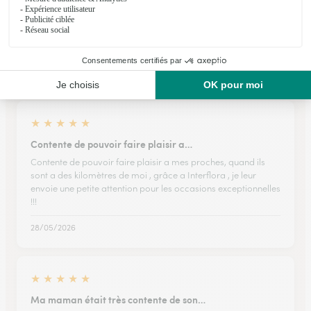
Ils ont fait livrer des fleurs ou une plante à
Champvoux
★
★
★
★
★
Contente de pouvoir faire plaisir a…
Contente de pouvoir faire plaisir a mes proches, quand ils
sont a des kilomètres de moi , grâce a Interflora , je leur
envoie une petite attention pour les occasions exceptionnelles
!!!
28/05/2026
★
★
★
★
★
Ma maman était très contente de son…