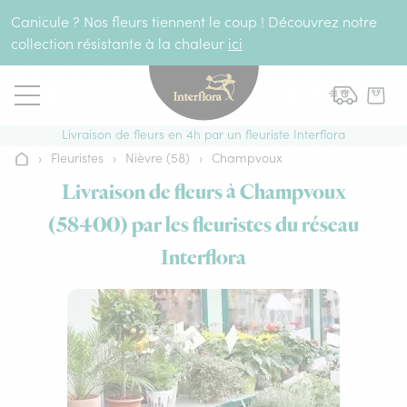
Aller au contenu
Canicule ? Nos fleurs tiennent le coup ! Découvrez notre
collection résistante à la chaleur
ici
Livraison de fleurs en 4h par un fleuriste Interflora
›
Fleuristes
›
Nièvre (58)
›
Champvoux
Accueil
Livraison de fleurs à Champvoux
(58400) par les fleuristes du réseau
Interflora