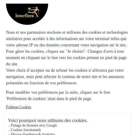
★
★
★
★
★
4.8 (48)
46 rue Sully
Voir la boutique
Atelier Floral
Saint Satur
★
★
★
★
★
4.9 (39)
Route de la Cresle - Route de Sury en Vaux
Voir la boutique