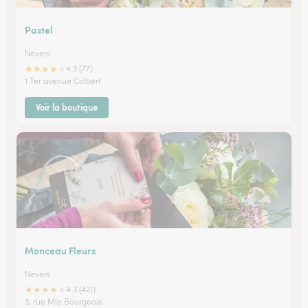
Pastel
Nevers
★
★
★
★
★
4.3 (77)
1 Ter avenue Colbert
Voir la boutique
Monceau Fleurs
Nevers
★
★
★
★
★
4.3 (421)
3, rue Mle Bourgeois