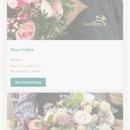
Fleurs Fabre
Nevers
★
★
★
★
★
4.8 (151)
68, avenue Colbert
Voir la boutique