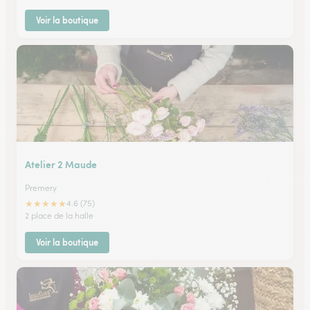
Voir la boutique
Atelier 2 Maude
Premery
★
★
★
★
★
4.6 (75)
2 place de la halle
Voir la boutique