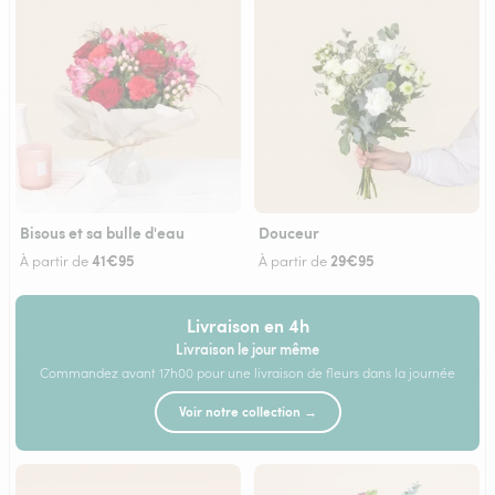
Bisous et sa bulle d'eau
Douceur
41€95
29€95
À partir de
À partir de
Livraison en 4h
Livraison le jour même
Commandez avant 17h00 pour une livraison de fleurs dans la journée
Voir notre collection →