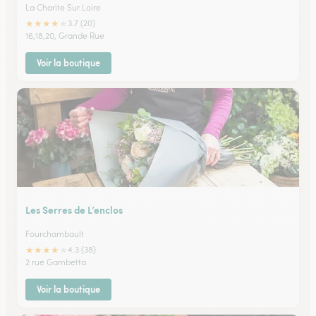
La Charite Sur Loire
★
★
★
★
★
3.7 (20)
16,18,20, Grande Rue
Voir la boutique
Les Serres de L’enclos
Fourchambault
★
★
★
★
★
4.3 (38)
2 rue Gambetta
Voir la boutique