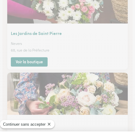
Les Jardins de Saint Pierre
Nevers
68, rue de la Préfecture
Voir la boutique
Fleurs de Baugy
Baugy