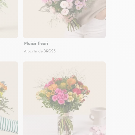
Plaisir fleuri
36€95
À partir de