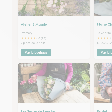
Atelier 2 Maude
Marie Ch
Premery
La Charite 
★
★
★
★
★
★
★
★
★
★
4.6 (75)
2 place de la halle
16,18,20, 
Voir la boutique
Voir la
Les Serres de L’enclos
Pastel