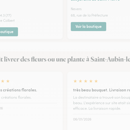
Nevers
4.3 (77)
68, rue de la Préfecture
ue Colbert
Voir la boutique
 boutique
ait livrer des fleurs ou une plante à Saint-Aubin-
★
★
★
★
★
★
★
s créations florales.
très beau bouquet. Livraison r
 créations florales.
La destinataire a trouvé son bouq
beau. L'expérience sur site etait s
26
efficace. La livraison rapide.
06/01/2026