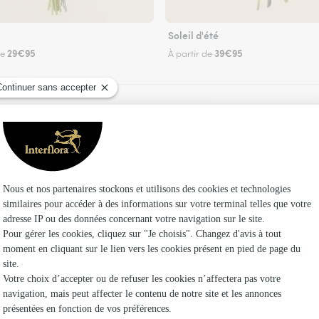
Soleil d'été
29€95
39€95
de
À partir de
Faire livrer des fleurs
uriste Interflora à Saint-Aubin-les-Forges et da
Les fl
Fleuristes
Fleuristes