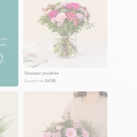
 une
rnée
Douceur poudrée
31€95
À partir de