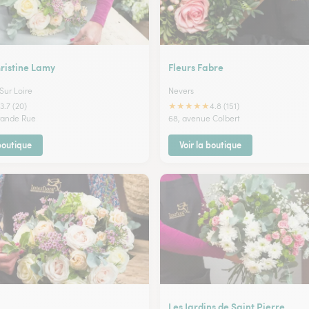
ristine Lamy
Fleurs Fabre
Sur Loire
Nevers
★
★
★
★
★
3.7 (20)
4.8 (151)
Grande Rue
68, avenue Colbert
 boutique
Voir la boutique
Les Jardins de Saint Pierre