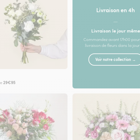
Livraison en 4h
—
Livraison le jour même
Commandez avant 17h00 pour
livraison de fleurs dans la jou
Voir notre collection →
29€95
de