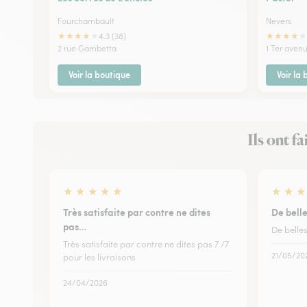
Fourchambault
Nevers
★
★
★
★
★
★
★
★
★
★
4.3 (38)
2 rue Gambetta
1 Ter aven
Voir la boutique
Voir la
Ils ont f
★
★
★
★
★
★
★
★
Très satisfaite par contre ne dites
De belle
pas…
De belles
Très satisfaite par contre ne dites pas 7 /7
21/05/20
pour les livraisons
24/04/2026