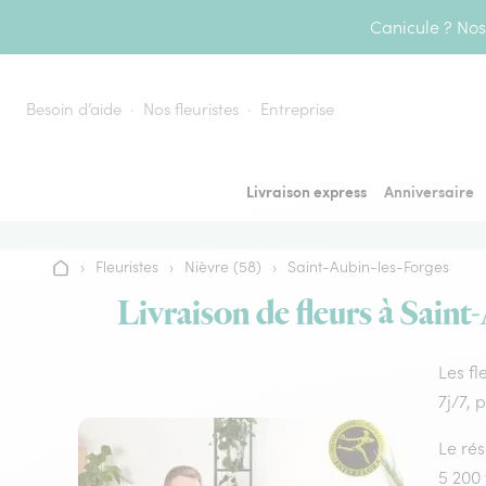
Aller au contenu
Canicule ? Nos 
Besoin d’aide
Nos fleuristes
Entreprise
Livraison express
Anniversaire
›
Fleuristes
›
Nièvre (58)
›
Saint-Aubin-les-Forges
Accueil
Livraison de fleurs à Saint
Les fl
7j/7, 
Le rés
5 200 