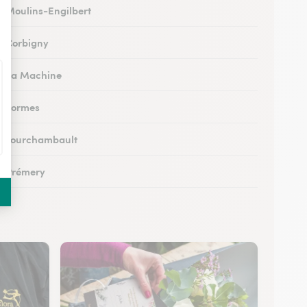
 à Moulins-Engilbert
 à Corbigny
 à La Machine
 à Lormes
 à Fourchambault
 à Prémery
à La Charité-sur-Loire
 à Saint-Parize-le-Châtel