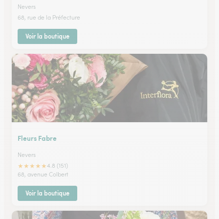
Nevers
68, rue de la Préfecture
Voir la boutique
Fleurs Fabre
Nevers
★
★
★
★
★
4.8 (151)
68, avenue Colbert
Voir la boutique