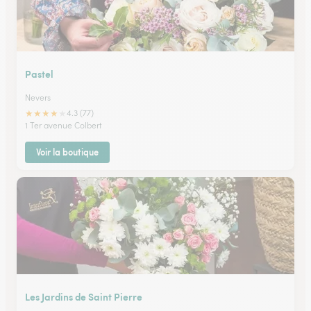
Pastel
Nevers
★
★
★
★
★
4.3 (77)
1 Ter avenue Colbert
Voir la boutique
Les Jardins de Saint Pierre