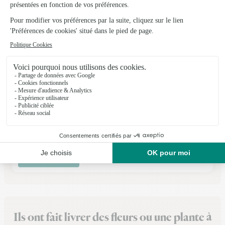
Atelier 2 Maude
Premery
★
★
★
★
★
4.6 (75)
2 place de la halle
Voir la boutique
Ils ont fait livrer des fleurs ou une plante à