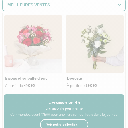
Bisous et sa bulle d'eau
Douceur
41€95
29€95
À partir de
À partir de
Livraison en 4h
Livraison le jour même
Commandez avant 17h00 pour une livraison de fleurs dans la journée
Voir notre collection →