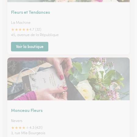
Fleurs et Tendances
La Machine
★
★
★
★
★
4.7 (32)
45, avenue de la République
Voir la boutique
Monceau Fleurs
Nevers
★
★
★
★
★
4.3 (421)
3, rue Mle Bourgeois