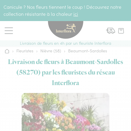
Aller au contenu
Canicule ? Nos fleurs tiennent le coup ! Découvrez notre
collection résistante à la chaleur
ici
Livraison de fleurs en 4h par un fleuriste Interflora
›
Fleuristes
›
Nièvre (58)
›
Beaumont-Sardolles
Accueil
Livraison de fleurs à Beaumont-Sardolles
(58270) par les fleuristes du réseau
Interflora