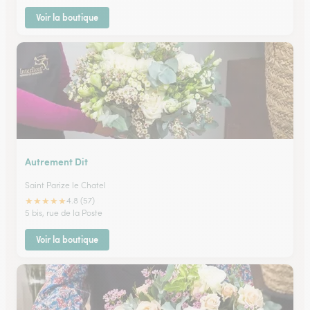
Voir la boutique
Autrement Dit
Saint Parize le Chatel
★
★
★
★
★
4.8 (57)
5 bis, rue de la Poste
Voir la boutique