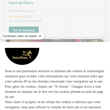
Esprit de Fleurs
Chatillon en Bazois
★
★
★
★
★
4.7 (41)
42, rue du Docteur Duret
Voir la boutique
Les Serres de L’enclos
Fourchambault
★
★
★
★
★
4.3 (38)
2 rue Gambetta
Voir la boutique