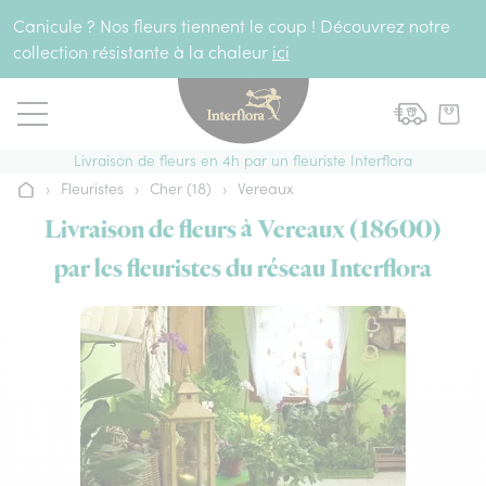
Aller au contenu
Canicule ? Nos fleurs tiennent le coup ! Découvrez notre
collection résistante à la chaleur
ici
Livraison de fleurs en 4h par un fleuriste Interflora
›
Fleuristes
›
Cher (18)
›
Vereaux
Accueil
Livraison de fleurs à Vereaux (18600)
par les fleuristes du réseau Interflora