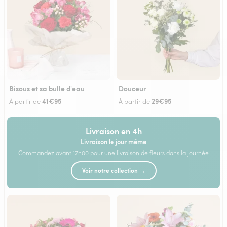
Bisous et sa bulle d'eau
Douceur
41€95
29€95
À partir de
À partir de
Livraison en 4h
Livraison le jour même
Commandez avant 17h00 pour une livraison de fleurs dans la journée
Voir notre collection →