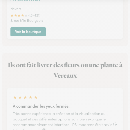
Nevers
★
★
★
★
★
4.3 (421)
3, rue Mle Bourgeois
Voir la boutique
Ils ont fait livrer des fleurs ou une plante à
Vereaux
★
★
★
★
★
À commander les yeux fermés !
Très bonne expérience la création et la visualisation du
bouquet et des différentes options sont bien expliqué je
recommande vivement Interflora ! PS: madame était ravie ! À