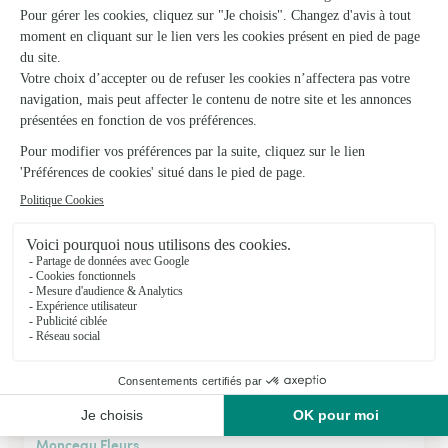
Fleurs de Baugy
Baugy
★
★
★
★
★
4.8 (48)
46 rue Sully
Voir la boutique
Monceau Fleurs