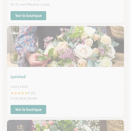
10-12, rue Maurice Lucas
Voir la boutique
Lysiolud
Lurcy Levis
★
★
★
★
★
5 (9)
4 rue Jean Jaurès
Voir la boutique