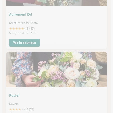
Autrement Dit
Saint Parize le Chatel
★
★
★
★
★
4.8 (57)
5 bis, rue de la Poste
Voir la boutique
Pastel
Nevers
★
★
★
★
★
4.3 (77)