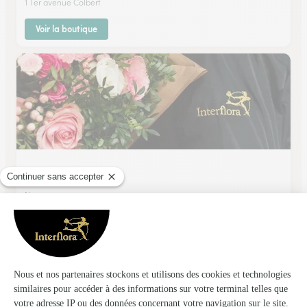
1 Ter avenue Colbert
Voir la boutique
Fleurs Fabre
Nevers
★
★
★
★
★
4.8 (151)
68, avenue Colbert
Voir la boutique