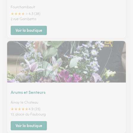
Fourchambault
★
★
★
★
★
4.3 (38)
2 rue Gambetta
Voir la boutique
Arums et Senteurs
Ainay le Chateau
★
★
★
★
★
4.9 (23)
13, place du Faubourg
Voir la boutique