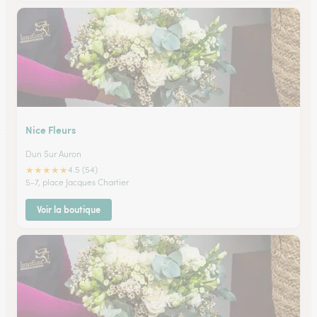
Nice Fleurs
Dun Sur Auron
★
★
★
★
★
4.5 (54)
5-7, place Jacques Chartier
Voir la boutique