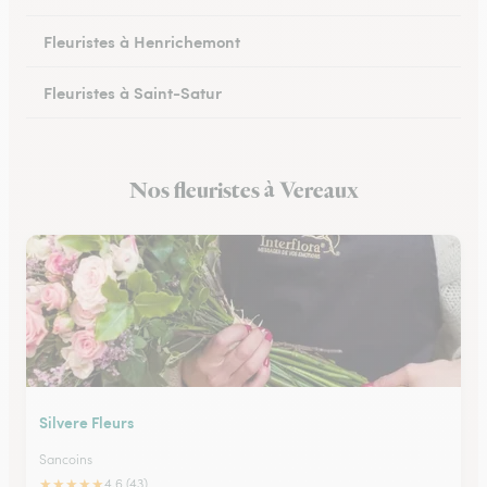
Fleuristes à Henrichemont
Fleuristes à Saint-Satur
Fleuristes à Saint-Florent-sur-Cher
Nos fleuristes à Vereaux
Fleuristes à Mehun-sur-Yèvre
Silvere Fleurs
Sancoins
★
★
★
★
★
4.6 (43)