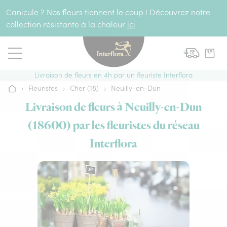
Aller au contenu
Canicule ? Nos fleurs tiennent le coup ! Découvrez notre
collection résistante à la chaleur
ici
Livraison de fleurs en 4h par un fleuriste Interflora
›
Fleuristes
›
Cher (18)
›
Neuilly-en-Dun
Accueil
Livraison de fleurs à Neuilly-en-Dun
(18600) par les fleuristes du réseau
Interflora