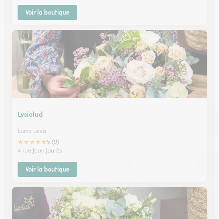
Voir la boutique
Lysiolud
Lurcy Levis
★
★
★
★
★
5 (9)
4 rue Jean Jaurès
Voir la boutique