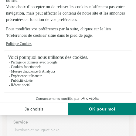
★
★
★
★
★
Site clair et service parfait.
Site clair et service parfait.
24/04/2026
★
★
★
★
★
deuil
pas besoin de se déplacer
20/03/2026
★
★
★
★
★
Service
Livraison et bouquet nickel