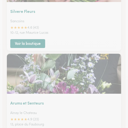
Silvere Fleurs
Sancoins
★
★
★
★
★
4.6 (43)
10-12, rue Maurice Lucas
Voir la boutique
Arums et Senteurs
Ainay le Chateau
★
★
★
★
★
4.9 (23)
13, place du Faubourg