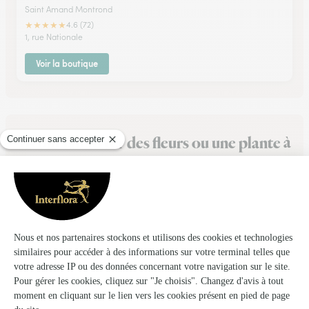
Saint Amand Montrond
★
★
★
★
★
4.6 (72)
1, rue Nationale
Voir la boutique
Ils ont fait livrer des fleurs ou une plante à
Neuilly-en-Dun
★
★
★
★
★
Site très simple d'utilisation
Site très simple d'utilisation
08/03/2026