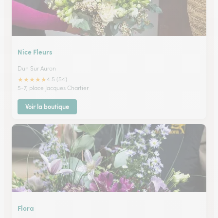
Nice Fleurs
Dun Sur Auron
★
★
★
★
★
4.5 (54)
5-7, place Jacques Chartier
Voir la boutique
Flora