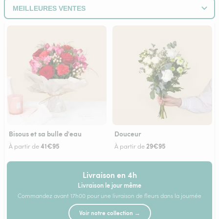
Bisous et sa bulle d'eau
Douceur
41€95
29€95
À partir de
À partir de
Livraison en 4h
Livraison le jour même
Commandez avant 17h00 pour une livraison de fleurs dans la journée
Voir notre collection →