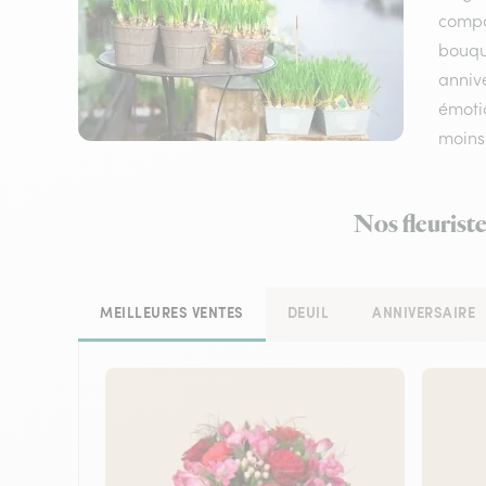
compos
bouqu
annive
émotio
moins
Nos fleurist
MEILLEURES VENTES
DEUIL
ANNIVERSAIRE