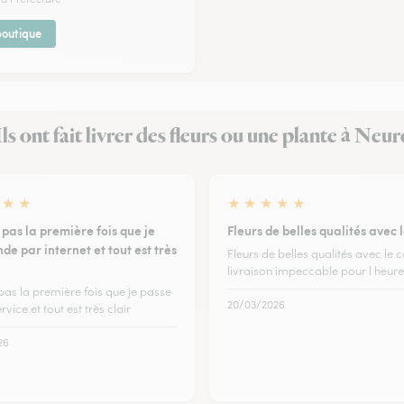
 boutique
Ils ont fait livrer des fleurs ou une plante à Neur
★
★
★
★
★
★
★
 pas la première fois que je
Fleurs de belles qualités avec 
e par internet et tout est très
Fleurs de belles qualités avec le 
livraison impeccable pour l heure
pas la première fois que je passe
20/03/2026
rvice et tout est très clair
26