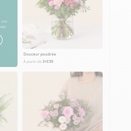
 une
rnée
Douceur poudrée
31€95
À partir de