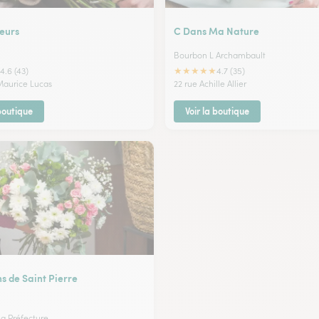
leurs
C Dans Ma Nature
Bourbon L Archambault
★
★
★
★
★
4.6 (43)
4.7 (35)
 Maurice Lucas
22 rue Achille Allier
 boutique
Voir la boutique
ns de Saint Pierre
la Préfecture