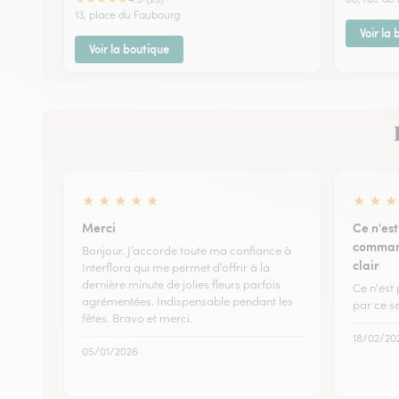
13, place du Faubourg
Voir la
Voir la boutique
★
★
★
★
★
★
★
★
Merci
Ce n'est
command
Bonjour. J’accorde toute ma confiance à
clair
Interflora qui me permet d’offrir à la
dernière minute de jolies fleurs parfois
Ce n'est 
agrémentées. Indispensable pendant les
par ce se
fêtes. Bravo et merci.
18/02/20
05/01/2026