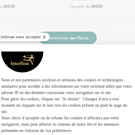
29€95
39€95
de
À partir de
Faire livrer des fleurs
z un fleuriste Interflora à Neure et dans ses e
Les f
Fleuristes 
Fleuristes
Fleuristes