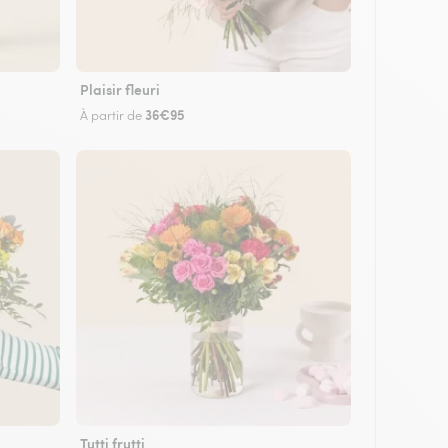
Plaisir fleuri
36€95
À partir de
Tutti frutti