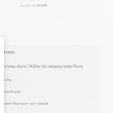
44€95
À partir de
nvirons
leuristes dans l'Allier du réseau Interflora
à Vichy
 à Montluçon
 à Saint-Pourçain-sur-Sioule