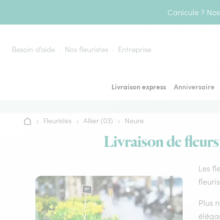
Aller au contenu
Canicule ? Nos 
Besoin d’aide
Nos fleuristes
Entreprise
Livraison express
Anniversaire
›
Fleuristes
›
Allier (03)
›
Neure
Accueil
Livraison de fleurs
Les fl
fleuri
Plus n
élégan