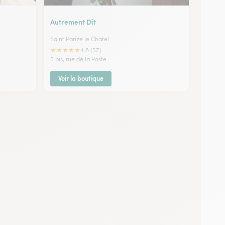
Autrement Dit
Saint Parize le Chatel
★
★
★
★
★
4.8 (57)
5 bis, rue de la Poste
Voir la boutique