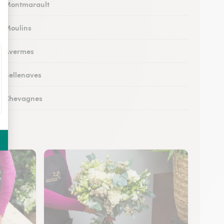
 à Montmarault
 à Moulins
 à Avermes
 à Bellenaves
 à Chevagnes
à Cusset
à Lapalisse