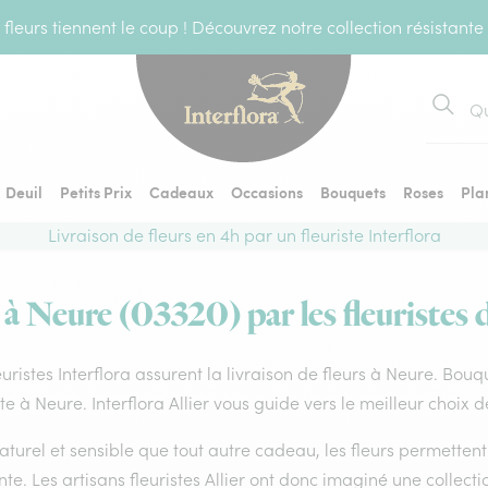
fleurs tiennent le coup ! Découvrez notre collection résistante
Recher
Deuil
Petits Prix
Cadeaux
Occasions
Bouquets
Roses
Pla
Livraison de fleurs en 4h par un fleuriste Interflora
 à Neure (03320) par les fleuristes 
euristes Interflora assurent la livraison de fleurs à Neure. Bouq
ste à Neure. Interflora Allier vous guide vers le meilleur choix 
aturel et sensible que tout autre cadeau, les fleurs permette
te. Les artisans fleuristes Allier ont donc imaginé une collecti