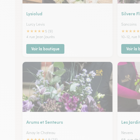
Lysiolud
Silvere F
Lurcy Levis
Sancoins
★
★
★
★
★
★
★
★
★
★
5 (9)
4 rue Jean Jaurès
10-12, rue
Voir la boutique
Voir la
Arums et Senteurs
Les Jardi
Ainay le Chateau
Nevers
★
★
★
★
★
4.9 (23)
68, rue de 